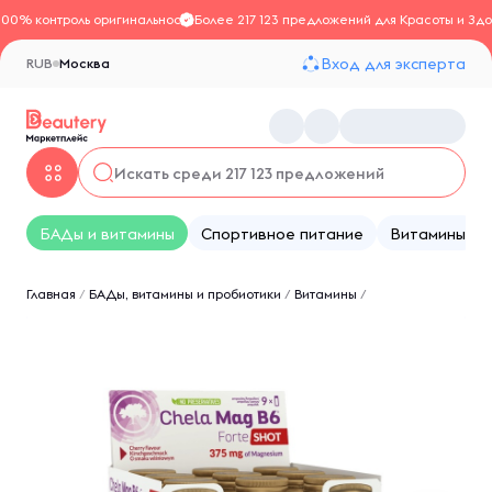
100% контроль оригинальности
Более 217 123 предложений для Красоты и Здо
Вход для эксперта
RUB
Москва
БАДы и витамины
Спортивное питание
Витамины
Главная
/
БАДы, витамины и пробиотики
/
Витамины
/