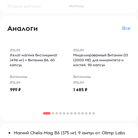
Shots идеально подходит для людей с активным
Ампулы
Форма выпуска
образом жизни, а также для тех, кто испытывает
повышенные физические и умственные нагрузки.
Условия хранения:
Аналоги
Все
Хранить в сухом и прохладном месте, вдали от прямых
-- : -- : --
-- : -- : --
солнечных лучей и источников влаги. После открытия
упаковки плотно закрывать, чтобы сохранить свежесть
IPSUM
IPSUM
и эффективность продукта.
Хелат магния бисглицинат
Мицеллированный Витамин D3
(496 мг) + Витамин B6, 60
(2000 МЕ) для иммунитета и
капсул
костей, 90 капсул
Витамины
Витамины
IPSUM
IPSUM
999
1 485
Магний Chela-Mag B6 (375 мг), 9 ампул от Olimp Labs