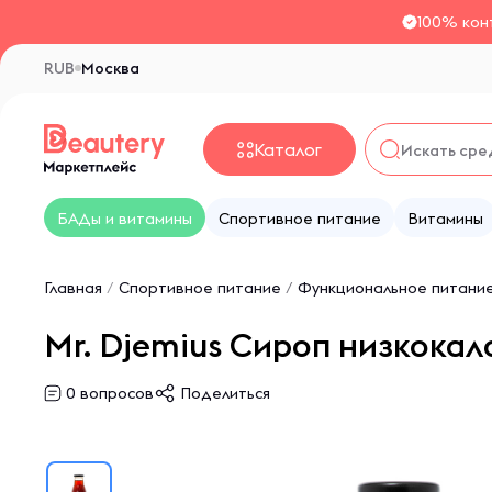
100% кон
RUB
Москва
Каталог
БАДы и витамины
Спортивное питание
Витамины
Главная
/
Спортивное питание
/
Функциональное питани
Mr. Djemius Сироп низкокал
0
вопросов
Поделиться