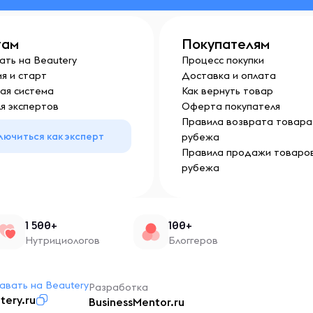
там
Покупателям
ать на Beautery
Процесс покупки
я и старт
Доставка и оплата
ая система
Как вернуть товар
я экспертов
Оферта покупателя
Правила возврата товара 
лючиться как эксперт
рубежа
Правила продажи товаров
рубежа
1 500+
100+
Нутрициологов
Блоггеров
авать на Beautery
Разработка
tery.ru
BusinessMentor.ru