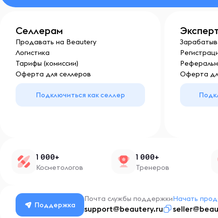
Селлерам
Экспер
Продавать на Beautery
Зарабатыв
Логистика
Регистраци
Тарифы (комиссии)
Реферальн
Оферта для селлеров
Оферта дл
Подключиться как селлер
Подк
1 000+
1 000+
Косметологов
Тренеров
Почта службы поддержки
Начать прод
Поддержка
support@beautery.ru
seller@beau