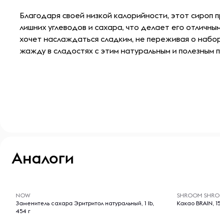
Благодаря своей низкой калорийности, этот сироп 
лишних углеводов и сахара, что делает его отличны
хочет наслаждаться сладким, не переживая о набор
жажду в сладостях с этим натуральным и полезным 
Аналоги
-- : -- : --
-- : -- : --
NOW
SHROOM SHR
Заменитель сахара Эритритол натуральный, 1 lb,
Какао BRAIN, 15
454 г