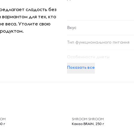
предлагает сладость без
м вариантом для тех, кто
е веса. Утолите свою
Вкус
продуктом.
Тип функционального питания
Особенности диеты
Показать все
-- : -- : --
OOM
SHROOM SHROOM
0 г
Какао BRAIN, 250 г