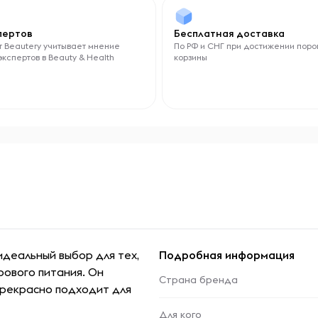
спертов
Бесплатная доставка
 Beautery учитывает мнение
По РФ и СНГ при достижении поро
экспертов в Beauty & Health
корзины
идеальный выбор для тех,
Подробная информация
рового питания. Он
Страна бренда
прекрасно подходит для
Для кого