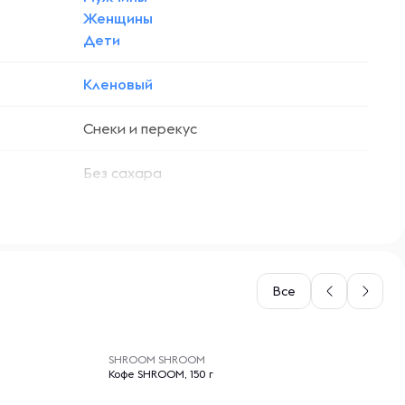
Женщины
Дети
Кленовый
Снеки и перекус
Без сахара
Без ГМО
Все
-- : -- : --
SHROOM SHROOM
Кофе SHROOM, 150 г