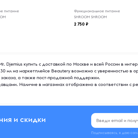
ое питание
Функциональное питание
OOM
SHROOM SHROOM
2 750
r. Djemius купить с доставкой по Москве и всей России в инте
330 мл на маркетплейсе Beautery возможно с уверенностью в 
 заказа, а также пост-продажной поддержки.
авцами. Наличие в магазинах отображено в соответствии с р
ния и скидки
Подписываясь, я даю сог