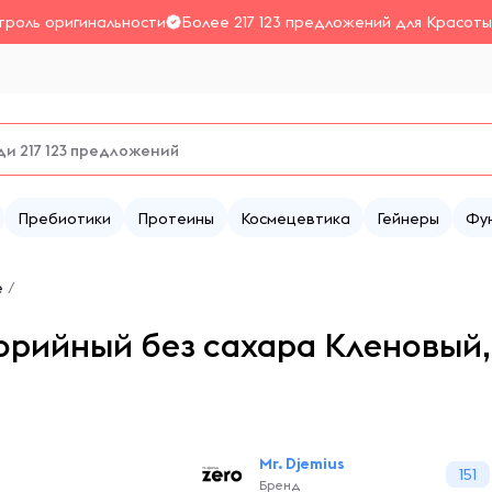
троль оригинальности
Более 217 123 предложений для Красоты
Пребиотики
Протеины
Космецевтика
Гейнеры
Фу
е
/
орийный без сахара Кленовый,
Mr. Djemius
151
Бренд