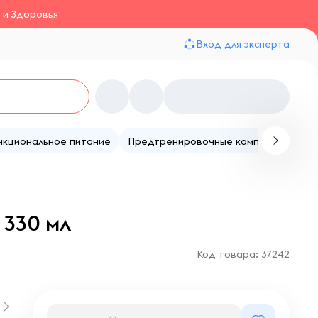
 и Здоровья
Вход для эксперта
нкциональное питание
Предтренировочные комплексы
Те
 330 мл
Код товара: 37242