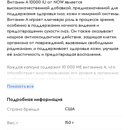
Витамин A 10000 IU от NOW является
высококачественной добавкой, предназначенной для
поддержания здоровья глаз, кожи и иммунной системы.
Витамин A играет ключевую роль в процессе зрения,
особенно в поддержании ночного видения и
предотвращении сухости глаз. Он также оказывает
мощное антиоксидантное действие, защищая клетки
организма от повреждений, вызванных свободными
радикалами, и поддерживает здоровье кожи, улучшая
её эластичность и предотвращая воспаления.
Каждая капсула содержит 10 000 МЕ витамина A, что
способствует восстановлению его уровня в организме,
особенно в случае дефицита. Витамин A также
поддерживает нормальное функционирование
Показать все
иммунной системы, помогая организму бороться с
инфекциями и вирусами. Он важен для здоровья
Подробная информация
репродуктивной системы, а также для нормального
роста и развития клеток.
США
Страна бренда
Упаковка из 100 капсул предоставляет удобное
150 г
Вес, г
дозирование и длительное использование добавки.