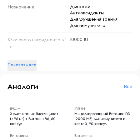
Витамин A от NOW – это эффективное средство для
Для кожи
Назначение
поддержания хорошего зрения, здоровья кожи и
Антиоксиданты
укрепления иммунитета.
Для улучшения зрения
Для иммунитета
10000 IU
Ключевого ингридиента в 1
шт
Пищевой продукт
Тип витаминов
Показать все
Аналоги
Все
-- : -- : --
-- : -- : --
IPSUM
IPSUM
Хелат магния бисглицинат
Мицеллированный Витамин D3
(496 мг) + Витамин B6, 60
(2000 МЕ) для иммунитета и
капсул
костей, 90 капсул
Витамины
Витамины