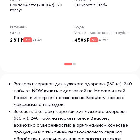
месте.
Соу пальметто (2000 мг), 120
Синупрет, 50 табл
капсул
Витамины
БАДы
Orzax
Virelle - доставка из-за рубежа
2 811
4 506
3 042
4 957
-8%
-9%
Экстракт серенои для мужского здоровья (160 мг), 240
табл от NOW купить с доставкой по Москве и всей
России в интернет-магазинах на Beautery можно с
максимальной выгодой.
Заказать Экстракт серенои для мужского здоровья
(160 мг), 240 табл на маркетплейсе Beautery
возможно с уверенностью в оригинальном качестве
продукции и ожиданием первоклассного сервиса
обработки и исполнения вашего заказа, а также