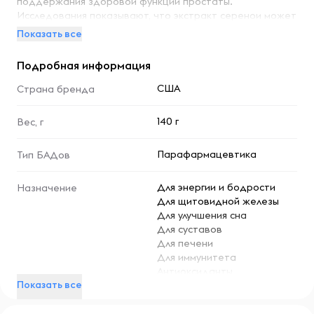
поддержания здоровой функции простаты.
Исследования показывают, что экстракт серенои может
поддерживать здоровое мочеиспускание и функцию
Показать все
простаты. Цинк включен в формулу, поскольку это
важный минерал, который особенно важен для
Подробная информация
эндокринной функции и общего репродуктивного
здоровья. Масло тыквенных семечек было использовано
США
Страна бренда
в качестве основы для этого продукта, который
содержит незаменимые жирные кислоты и фитостеролы,
140 г
Вес, г
важные для мужского здоровья. Таким образом,
пальметто, масло тыквенных семечек и цинк особенно
Парафармацевтика
Тип БАДов
полезны для поддержания здоровой репродуктивной
функции у мужчин.
Для энергии и бодрости
Назначение
Для щитовидной железы
Рекомендации по применению
Для улучшения сна
Принимать по 2 капсулы два раза в день во время еды.
Для суставов
Для печени
Для иммунитета
Антиоксиданты
Ингредиенты
Показать все
Мягкая таблетка (бычий желатин (не содержит
возбудителя губчатой энцефалопатии крупного
160 мг
Ключевого ингридиента в 1