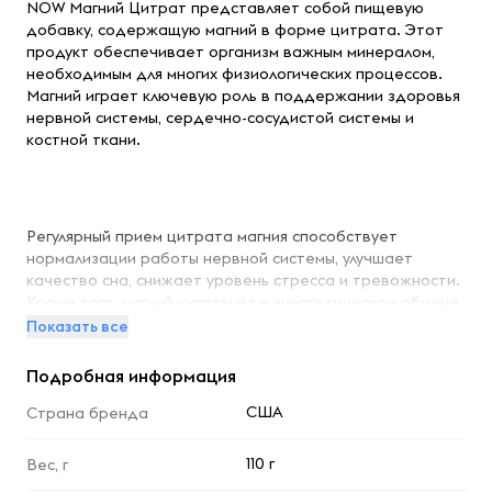
NOW Магний Цитрат представляет собой пищевую
добавку, содержащую магний в форме цитрата. Этот
продукт обеспечивает организм важным минералом,
необходимым для многих физиологических процессов.
Магний играет ключевую роль в поддержании здоровья
нервной системы, сердечно-сосудистой системы и
костной ткани
.
Регулярный прием цитрата магния способствует
нормализации работы нервной системы, улучшает
качество сна, снижает уровень стресса и тревожности.
Кроме того, магний участвует в энергетическом обмене,
поддерживает здоровье мышц, способствует
Показать все
нормализации артериального давления и уровня сахара
в крови.
Подробная информация
США
Страна бренда
110 г
Эта добавка может быть полезна при повышенных
Вес, г
физических и умственных нагрузках, для профилактики