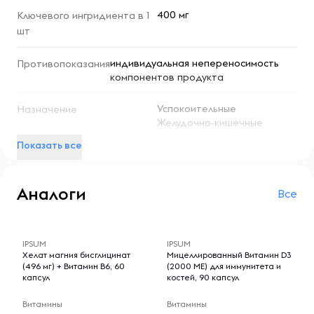
сердечно-сосудистых заболеваний, при мышечных
400 мг
Ключевого ингридиента в 1
спазмах и судорогах. Цитрат магния от NOW также
шт
подходит для поддержания здоровья костной ткани и
зубов, нормализации пищеварения и облегчения
индивидуальная непереносимость
Противопоказания
предменструального синдрома
.
компонентов продукта
Успокоительные
Назначение
Желудочно-кишечные
Для щитовидной железы
Показать все
Для улучшения сна
Для пищеварения
Аналоги
Все
-- : -- : --
-- : -- : --
IPSUM
IPSUM
Хелат магния бисглицинат
Мицеллированный Витамин D3
(496 мг) + Витамин B6, 60
(2000 МЕ) для иммунитета и
капсул
костей, 90 капсул
Витамины
Витамины