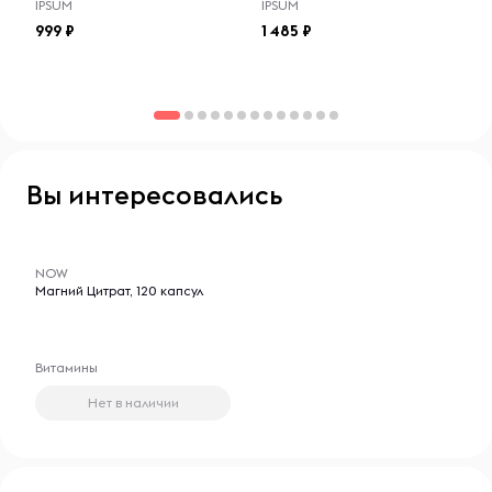
IPSUM
IPSUM
999
1 485
Вы интересовались
-- : -- : --
NOW
Магний Цитрат, 120 капсул
Витамины
Нет в наличии