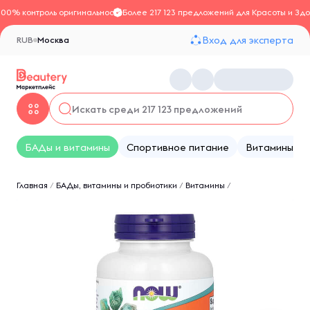
100% контроль оригинальности
Более 217 123 предложений для Красоты и Здо
Вход для эксперта
RUB
Москва
БАДы и витамины
Спортивное питание
Витамины
Главная
/
БАДы, витамины и пробиотики
/
Витамины
/