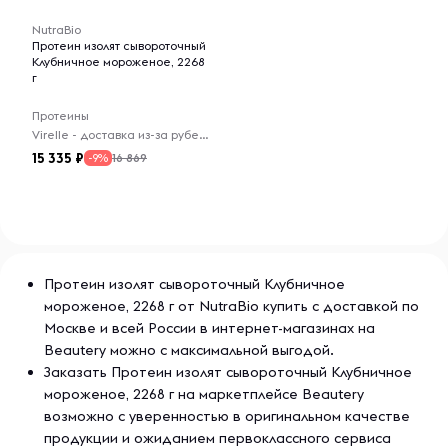
орехи и сою.
NutraBio
Протеин изолят сывороточный
Клубничное мороженое, 2268
г
Предупреждения
Протеины
Хранить в недоступном для детей месте. Перед
Virelle - доставка из-за рубежа
применением во время беременности, кормления
15 335
16 869
-9%
грудью, приема каких-либо заболеваний или приема
препаратов следует проконсультироваться с врачом.
Прием следует прекратить за две недели до
планируемой хирургической операции.
Этот продукт продается по весу, а не по объему. Может
Протеин изолят сывороточный Клубничное
наблюдаться естественная усадка продукта. Мерная
мороженое, 2268 г от NutraBio купить с доставкой по
ложка поставляется в комплекте. (Может опуститься на
дно при транспортировке). Хранить в сухом и
Москве и всей России в интернет-магазинах на
прохладном месте.
Beautery можно с максимальной выгодой.
Заказать Протеин изолят сывороточный Клубничное
Примечание. Данный продукт следует принимать только
мороженое, 2268 г на маркетплейсе Beautery
в качестве пищевой добавки. Не использовать для
возможно с уверенностью в оригинальном качестве
снижения веса.
продукции и ожиданием первоклассного сервиса