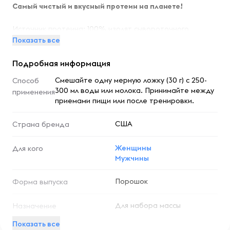
Самый чистый и вкусный протеин на планете!
Источник протеина: 100% изолят сывороточного
протеина
Показать все
Без добавления протеина
Подробная информация
Без низкокачественных протеинов
Смешайте одну мерную ложку (30 г) с 250-
Способ
Сыворотка без ионного обмена
300 мл воды или молока. Принимайте между
применения
Сыворотка, не обработанная кислотой
приемами пищи или после тренировки.
Не содержит сои и глютена
США
Страна бренда
Протеин полного
растворения
изолят сывороточного
28,74 г — 25 г
Женщины
Для кого
протеина (WPI90)
полноценного белка
Мужчины
В одной порции содержится 25 граммов полноценного
белка, полученного исключительно из изолята
Порошок
Форма выпуска
сывороточного протеина. Эта добавка не содержит
аминокислот или азота, сывороточного концентрата или
Для набора массы
Назначение
других белков более низкого качества.
Показать все