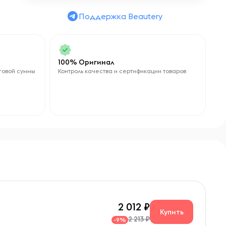
ц
их
Поддержка Beautery
ми
100% Оригинал
говой суммы
Контроль качества и сертификации товаров
ой
2 012
Купить
2 213 ₽
-9%