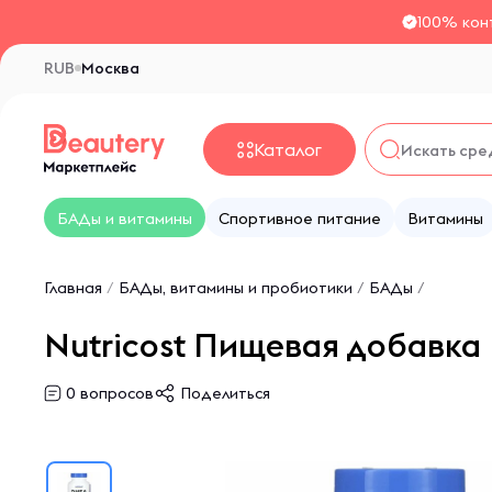
100% кон
RUB
Москва
Каталог
БАДы и витамины
Спортивное питание
Витамины
Главная
/
БАДы, витамины и пробиотики
/
БАДы
/
Nutricost Пищевая добавка D
0
вопросов
Поделиться