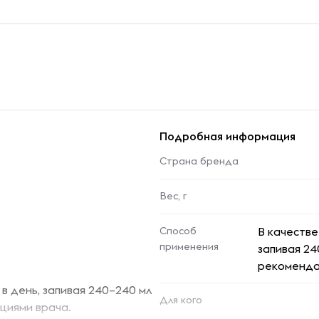
Подробная информация
Страна бренда
Вес, г
Способ
В качестве
применения
запивая 24
рекоменда
 в день, запивая 240–240 мл
Для кого
ациями врача.