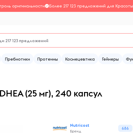
троль оригинальности
Более 217 123 предложений для Красоты
Пребиотики
Протеины
Космецевтика
Гейнеры
Фу
HEA (25 мг), 240 капсул
Nutricost
686
Бренд