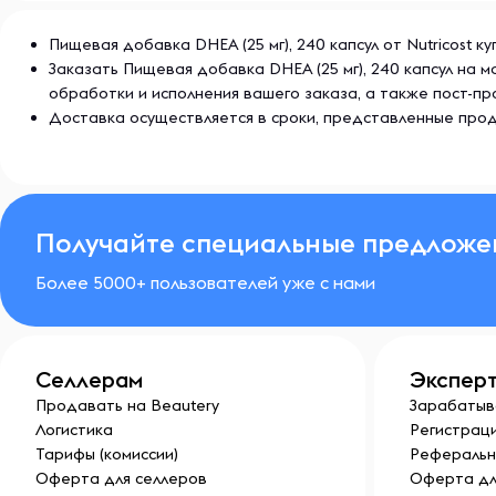
медицинскому работнику, если у вас наблюдаются 
головокружение, помутнение зрения или другие под
Пищевая добавка DHEA (25 мг), 240 капсул от Nutricost 
недоступном для детей месте.
Заказать Пищевая добавка DHEA (25 мг), 240 капсул на
обработки и исполнения вашего заказа, а также пост-
Доставка осуществляется в сроки, представленные прод
Хранить в сухом и прохладном месте.
Получайте специальные предложе
Более 5000+ пользователей уже с нами
Селлерам
Экспер
Продавать на Beautery
Зарабатыв
Логистика
Регистраци
Тарифы (комиссии)
Реферальн
Оферта для селлеров
Оферта дл