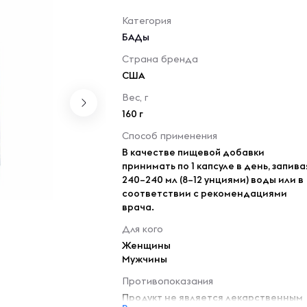
Категория
БАДы
Страна бренда
США
Вес, г
160 г
Способ применения
В качестве пищевой добавки
принимать по 1 капсуле в день, запива
240–240 мл (8–12 унциями) воды или в
соответствии с рекомендациями
врача.
Для кого
Женщины
Мужчины
Противопоказания
Продукт не является лекарственным