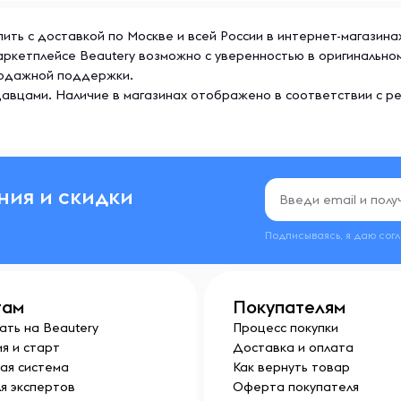
учащенное сердцебиение,
обные симптомы. Хранить в
купить с доставкой по Москве и всей России в интернет-магазин
 маркетплейсе Beautery возможно с уверенностью в оригинальн
продажной поддержки.
авцами. Наличие в магазинах отображено в соответствии с р
ния и скидки
Подписываясь, я даю сог
там
Покупателям
ать на Beautery
Процесс покупки
я и старт
Доставка и оплата
ая система
Как вернуть товар
я экспертов
Оферта покупателя