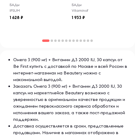
функциональные спортивные добавки и питание для
БАДы
БАДы
людей, ведущих активный образ жизни. Be First
IPSUM
Vitaminof
предлагает широкий ассортимент продуктов, включая
1 628
1 933
протеины, гейнеры, жиросжигатели и витаминные
комплексы, которые помогают улучшить результаты
тренировок и поддерживать здоровье. Все формулы Be
First разработаны с использованием натуральных
ингредиентов и проходят строгий контроль качества,
что гарантирует их безопасность и эффективность.
Омега 3 (900 мг) + Витамин Д3 2000 IU, 30 капсул от
Be First купить с доставкой по Москве и всей России в
интернет-магазинах на Beautery можно с
максимальной выгодой.
Заказать Омега 3 (900 мг) + Витамин Д3 2000 IU, 30
капсул на маркетплейсе Beautery возможно с
уверенностью в оригинальном качестве продукции и
ожиданием первоклассного сервиса обработки и
исполнения вашего заказа, а также пост-продажной
поддержки.
Доставка осуществляется в сроки, представленные
продавцами. Наличие в магазинах отображено в