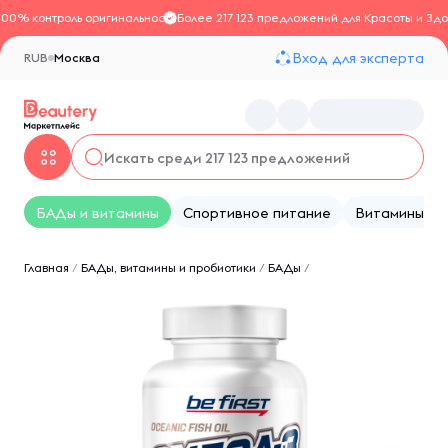
100% контроль оригинальности
Более 217 123 предложений для Красоты и Здо
Вход для эксперта
RUB
Москва
БАДы и витамины
Спортивное питание
Витамины
Главная
/
БАДы, витамины и пробиотики
/
БАДы
/