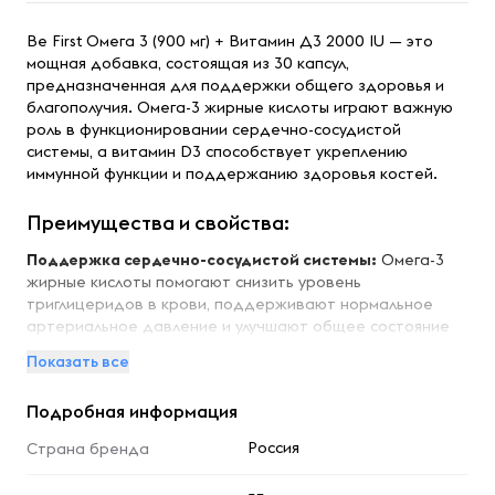
Be First Омега 3 (900 мг) + Витамин Д3 2000 IU — это
мощная добавка, состоящая из 30 капсул,
предназначенная для поддержки общего здоровья и
благополучия. Омега-3 жирные кислоты играют важную
роль в функционировании сердечно-сосудистой
системы, а витамин D3 способствует укреплению
иммунной функции и поддержанию здоровья костей.
Преимущества и свойства:
Поддержка сердечно-сосудистой системы:
Омега-3
жирные кислоты помогают снизить уровень
триглицеридов в крови, поддерживают нормальное
артериальное давление и улучшают общее состояние
сердца.
Показать все
Укрепление иммунной системы:
Витамин D3
способствует активации иммунных клеток, что помогает
Подробная информация
организму эффективно бороться с инфекциями и
воспалениями.
Россия
Страна бренда
Поддержание здоровья костей:
Витамин D3 улучшает
усвоение кальция и фосфора, что способствует