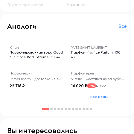
Кожаные
Группа ароматов
Аналоги
Все
-- : -- : --
-- : -- : --
Kilian
YVES SAINT LAURENT
Парфюмированная вода Good
Парфюм Myslf Le Parfum, 100
Girl Gone Bad Extreme, 50 мл
мл
Парфюмерия
Парфюмерия
PrimeHealth - доставка из-за рубежа
Virelle - доставка из-за рубежа
22 716
16 020
17 622
-9%
Все цены
Вы интересовались