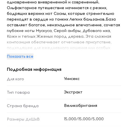
одновременно вневременной и современный.
Ольфакторное путешествие начинается с резких,
бодрящих верхних нот Сосны, которые стремительно
переходят в сердце из тонких Легких бальзамов.База
оставляет богатое, неизгладимое впечатление, сочетая
глубокие ноты Мускуса, Серой амбры, Дубового мха,
Кожи и теплых Жженых пород дерева. Эта сложная
композиция обеспечивает отчетливое присутствие,
подходящее для ежедневного ношения или особых
случаев, когда хочется произвести запоминающееся
Показать все
впечатление.
Подробная информация
Унисекс
Для кого
Экстракт
Тип товара
Великобритания
Страна бренда
15.000/15.000/5.000
Размеры ДхШхВ