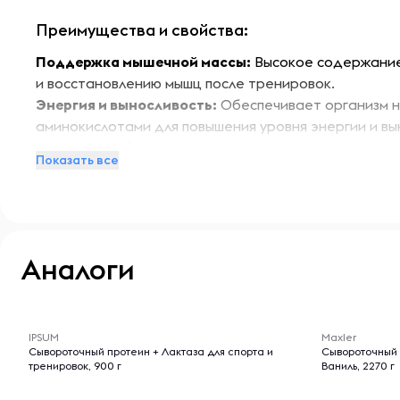
Преимущества и свойства:
Поддержка мышечной массы:
Высокое содержание
и восстановлению мышц после тренировок.
Энергия и выносливость:
Обеспечивает организм 
аминокислотами для повышения уровня энергии и вы
Улучшение обмена веществ:
Способствует ускорен
Показать все
помогает в контроле веса и поддержании стройной
Особенности:
Tree of Life Протеин Life Whey Черничный маффин н
Аналоги
аспартама и сахара, что делает его идеальным выб
за своим здоровьем. Запатентованные формулы Go F
обеспечивают кремовую текстуру и насыщенный вкус
-- : -- : --
-- : -- : --
Продукт подходит как для похудения, так и для на
IPSUM
Maxler
Сывороточный протеин + Лактаза для спорта и
Сывороточный
тренировок, 900 г
Условия хранения:
Ваниль, 2270 г