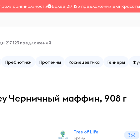
троль оригинальности
Более 217 123 предложений для Красоты
Пребиотики
Протеины
Космецевтика
Гейнеры
Фу
hey Черничный маффин, 908 г
Tree of Life
368
Бренд