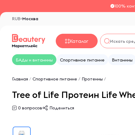
100% кон
RUB
Москва
Каталог
БАДы и витамины
Спортивное питание
Витамины
Главная
/
Спортивное питание
/
Протеины
/
Tree of Life Протеин Life W
0
вопросов
Поделиться