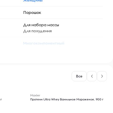
Женщины
Порошок
Для набора массы
Для похудения
Многокомпонентный
Все
-- : -- : --
Maxler
 г
Протеин Ultra Whey Ванильное Мороженое, 900 г