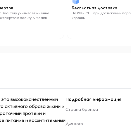
спертов
Бесплатная доставка
 Beautery учитывает мнение
По РФ и СНГ при достижении поро
экспертов в Beauty & Health
корзины
— это высококачественный
Подробная информация
о активного образа жизни и
Страна бренда
ороточный протеин и
ое питание и восхитительный
Для кого