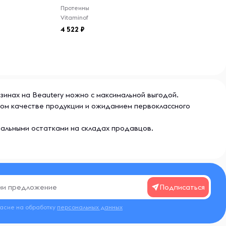
Протеины
Vitaminof
4 522
азинах на Beautery можно с максимальной выгодой.
ьном качестве продукции и ожиданием первоклассного
еальными остатками на складах продавцов.
Подписаться
ласие на обработку
персональных данных