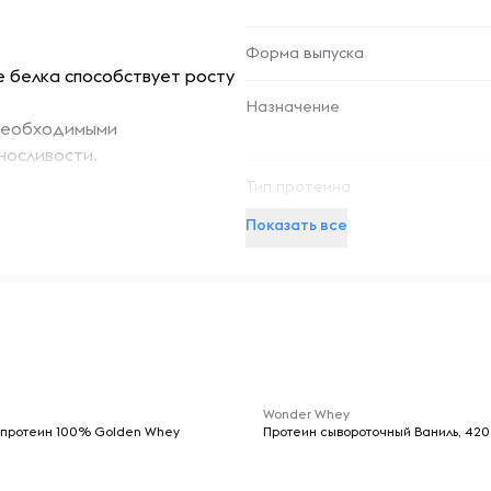
Форма выпуска
 белка способствует росту
Назначение
необходимыми
носливости.
ию метаболизма, что
Тип протеина
 фигуры.
Показать все
е содержит глютена,
ором для людей, следящих
at и Clean Cream
 без лишних калорий.
-- : -- : --
бора мышечной массы.
Wonder Whey
 протеин 100% Golden Whey
Протеин сывороточный Ваниль, 420