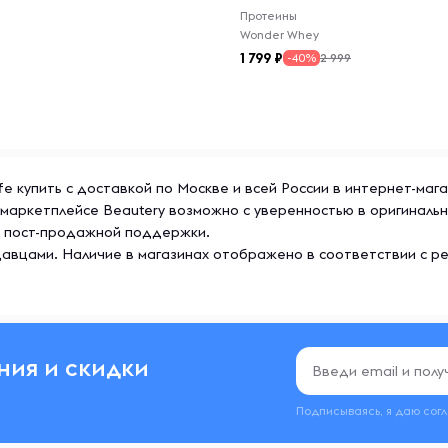
ых солнечных лучей и
Протеины
закрывать, чтобы сохранить
Wonder Whey
1 799
2 999
-40%
 натуральные и
снованные на древних
ий ассортимент продуктов,
ife купить с доставкой по Москве и всей России в интернет-маг
бавки, которые помогают
а маркетплейсе Beautery возможно с уверенностью в оригинал
рмулы Tree of Life
же пост-продажной поддержки.
нем рецептур и натуральных
авцами. Наличие в магазинах отображено в соответствии с р
тивными для ежедневного
ния и скидки
Подписываясь, я даю сог