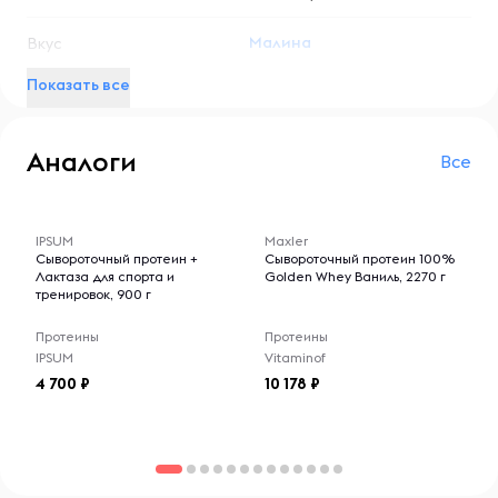
профессиональных спортсменов, так и для любителей
фитнеса, желающих улучшить свое питание.
Малина
Вкус
Условия хранения:
Показать все
Хранить в сухом и прохладном месте, вдали от прямых
солнечных лучей и источников влаги. После открытия
Аналоги
упаковки плотно закрывать, чтобы сохранить свежесть
Все
и эффективность продукта.
-- : -- : --
-- : -- : --
IPSUM
Maxler
Сывороточный протеин +
Сывороточный протеин 100%
Лактаза для спорта и
Golden Whey Ваниль, 2270 г
тренировок, 900 г
Протеины
Протеины
IPSUM
Vitaminof
4 700
10 178