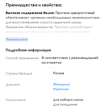
Преимущества и свойства:
Высокое содержание белка:
Протеин сывороточный
обеспечивает организм необходимыми аминокислотами
для восстановления и роста мышечной массы.
Улучшение обмена веществ:
Протеин способствует
ускорению метаболизма, что помогает в процессе
сжигания жира.
Показать все
Легкость усвоения:
Сывороточный протеин быстро
усваивается организмом, что делает его идеальным для
Подробная информация
употребления после тренировки.
Поддержка иммунной системы:
Протеин содержит
В соответствии с рекомендацией
Способ применения
иммуноглобулины, которые помогают укрепить защитные
на этикетке
функции организма.
Приятный вкус:
Вкус малины делает употребление
Россия
Страна бренда
протеина не только полезным, но и приятным.
Особенности:
Женщины
Для кого
Мужчины
Протеин сывороточный Uplex имеет отличную
растворимость и может быть легко добавлен в
Для набора массы
Назначение
коктейли, смузи или йогурты. Он подходит как для
Для похудения