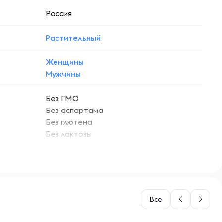
Россия
Растительный
Женщины
Мужчины
Без ГМО
Без аспартама
Без глютена
Без лактозы
Без сахара
индивидуальная непереносимость
компонентов продукта
Все
-- : -- : --