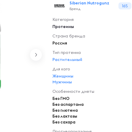
Siberian Nutrogunz
165
Бренд
Категория
Протеины
Страна бренда
Россия
Тип протеина
Растительный
Для кого
Женщины
Мужчины
Особенности диеты
Без ГМО
Без аспартама
Без глютена
Без лактозы
Без сахара
Противопоказания