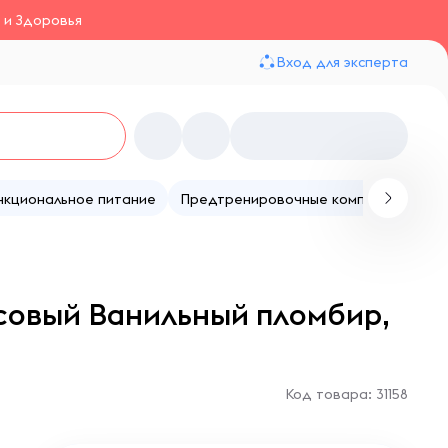
 и Здоровья
Вход для эксперта
нкциональное питание
Предтренировочные комплексы
Те
рисовый Ванильный пломбир,
Код товара: 31158