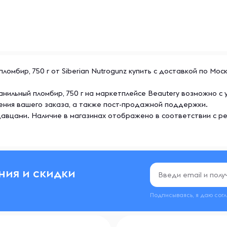
gunz помогает людям по
ломбир, 750 г от Siberian Nutrogunz купить с доставкой по Мос
анильный пломбир, 750 г на маркетплейсе Beautery возможно с
ения вашего заказа, а также пост-продажной поддержки.
авцами. Наличие в магазинах отображено в соответствии с р
ния и скидки
Подписываясь, я даю сог