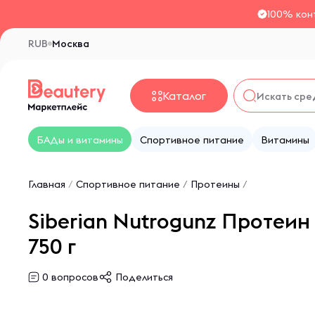
100% кон
RUB
Москва
Каталог
БАДы и витамины
Спортивное питание
Витамины
Главная
/
Спортивное питание
/
Протеины
/
Siberian Nutrogunz Протеин
750 г
0
вопросов
Поделиться