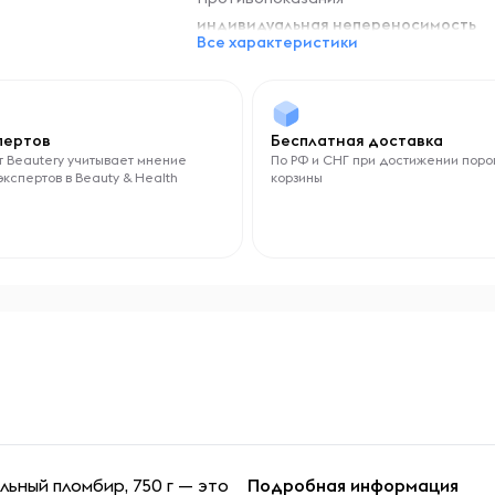
индивидуальная непереносимость
Все характеристики
компонентов продукта
спертов
Бесплатная доставка
 Beautery учитывает мнение
По РФ и СНГ при достижении поро
экспертов в Beauty & Health
корзины
ьный пломбир, 750 г — это
Подробная информация