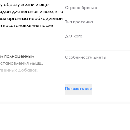
му образу жизни и ищет
Страна бренда
дан для веганов и всех, кто
вая организм необходимыми
Тип протеина
и восстановления после
Для кого
зм полноценным
Особенности диеты
сстановления мышц.
твенных добавок,
сным и полезным для
Показать все
пособствует поддержанию
Противопоказания
аются организмом, не
.
прием протеина не только
-- : -- : --