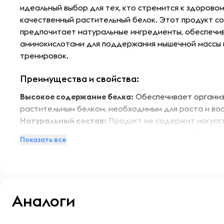
идеальный выбор для тех, кто стремится к здорово
качественный растительный белок. Этот продукт соз
предпочитает натуральные ингредиенты, обеспечи
аминокислотами для поддержания мышечной массы 
тренировок.
Преимущества и свойства:
Высокое содержание белка:
Обеспечивает органи
растительным белком, необходимым для роста и во
Натуральный состав:
Продукт не содержит искусс
красителей и консервантов, что делает его безопа
Показать все
здоровья.
Поддержка энергии:
Сбалансированная формула с
уровня энергии и выносливости в течение дня.
Легкое усвоение:
Растительные белки легко усваив
вызывая дискомфорта в желудочно-кишечном тракте
Аналоги
Вкус ванильного пломбира:
Приятный вкус делает 
полезным, но и приятным.
-- : -- : --
-- : -- : --