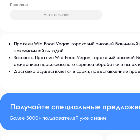
Протеины
своих жизненных целей. Более 10 лет Siberian Nutro
всему миру поддерживать здоровье и активность.
Нет в наличии
Протеин Wild Food Vegan, гороховый рисовый Ванильный п
максимальной выгодой.
Заказать Протеин Wild Food Vegan, гороховый рисовый В
ожиданием первоклассного сервиса обработки и исполн
Доставка осуществляется в сроки, представленные прод
Получайте специальные предложе
Более 5000+ пользователей уже с нами