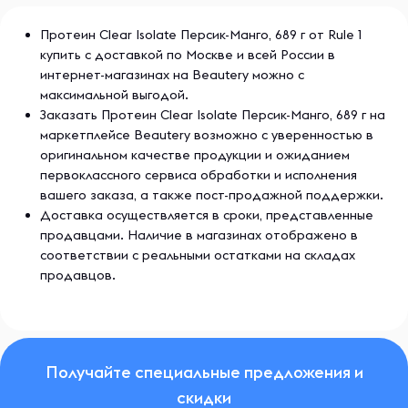
Informed Choice® - это программа обеспечения
качества пищевых добавок. Программа подтверждает,
Протеин Clear Isolate Персик-Манго, 689 г от Rule 1
что продукты с логотипом Informed Choice регулярно
купить с доставкой по Москве и всей России в
тестируются на наличие запрещенных веществ в
интернет-магазинах на Beautery можно с
спортивной антидопинговой лаборатории мирового
максимальной выгодой.
класса LGC.
Заказать Протеин Clear Isolate Персик-Манго, 689 г на
маркетплейсе Beautery возможно с уверенностью в
^ В 1 порции. Значения являются естественными и
оригинальном качестве продукции и ожиданием
приблизительными.
первоклассного сервиса обработки и исполнения
вашего заказа, а также пост-продажной поддержки.
100% протеина - чистый изолят сыворотки.
Доставка осуществляется в сроки, представленные
продавцами. Наличие в магазинах отображено в
соответствии с реальными остатками на складах
Рекомендации по применению
продавцов.
Смешайте примерно одну мерную ложку Clear Isolate ™
с прибл. 12–16 унций. ледяной воды в шейкер.
Подождите несколько секунд, пока пена не
растворится. Используйте до или после тренировки или
в любое время, чтобы освежить и добавить
высококачественный протеин в свой распорядок дня.
Получайте специальные предложения и
скидки