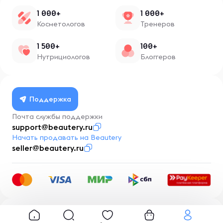
1 000+
1 000+
Косметологов
Тренеров
1 500+
100+
Нутрициологов
Блоггеров
Поддержка
Почта службы поддержки
support@beautery.ru
Начать продавать на Beautery
seller@beautery.ru
Разработка
BusinessMentor.ru