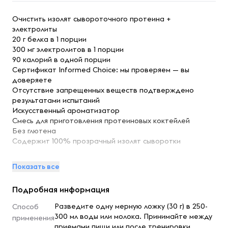
Очистить изолят сывороточного протеина +
электролиты
20 г белка в 1 порции
300 мг электролитов в 1 порции
90 калорий в одной порции
Сертификат Informed Choice: мы проверяем — вы
доверяете
Отсутствие запрещенных веществ подтверждено
результатами испытаний
Искусственный ароматизатор
Смесь для приготовления протеиновых коктейлей
Без глютена
Содержит 100% прозрачный изолят сыворотки
Содержит 5 минералов-электролитов
Показать все
Натрия
Подробная информация
Калий
Хлорид
Разведите одну мерную ложку (30 г) в 250-
Способ
Кальций
300 мл воды или молока. Принимайте между
применения
Фосфор
приемами пищи или после тренировки.