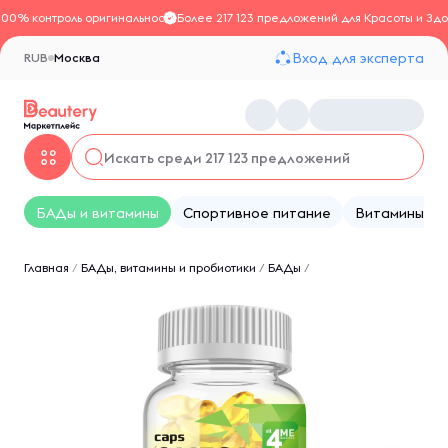
100% контроль оригинальности
Более 217 123 предложений для Красоты и Здо
Вход для эксперта
RUB
Москва
БАДы и витамины
Спортивное питание
Витамины
Главная
/
БАДы, витамины и пробиотики
/
БАДы
/