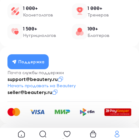
1 000+
1 000+
Косметологов
Тренеров
1 500+
100+
Нутрициологов
Блоггеров
Поддержка
Почта службы поддержки
support@beautery.ru
Начать продавать на Beautery
seller@beautery.ru
Разработка
BusinessMentor.ru