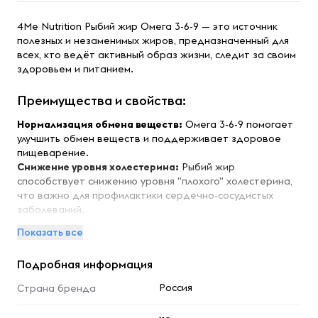
4Me Nutrition Рыбий жир Омега 3-6-9 — это источник
полезных и незаменимых жиров, предназначенный для
всех, кто ведёт активный образ жизни, следит за своим
здоровьем и питанием.
Преимущества и свойства:
Нормализация обмена веществ:
Омега 3-6-9 помогает
улучшить обмен веществ и поддерживает здоровое
пищеварение.
Снижение уровня холестерина:
Рыбий жир
способствует снижению уровня "плохого" холестерина,
что важно для профилактики сердечно-сосудистых
заболеваний.
Улучшение состояния кожи и волос:
Полезные
Показать все
растительные масла в составе добавки улучшают
качество кожи и волос.
Подробная информация
Защита суставов:
Омега 3-6-9 способствует защите
суставов под физической нагрузкой и помогает
Россия
Страна бренда
справляться с воспалениями.
Поддержка сердечно-сосудистой системы:
Улучшает