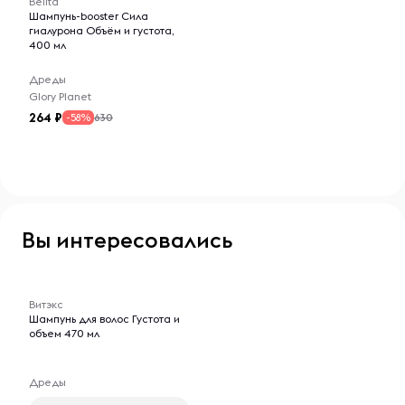
Belita
Шампунь-booster Сила
гиалурона Объём и густота,
400 мл
Дреды
Glory Planet
264
630
-58%
Вы интересовались
-- : -- : --
Витэкс
Шампунь для волос Густота и
объем 470 мл
Дреды