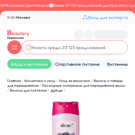
100% контроль оригинальности
Более 217 123 предложений для Красоты и Здо
Вход для эксперта
RUB
Москва
БАДы и витамины
Спортивное питание
Витамины
Главная
/
Косметика и уход
/
Уход за волосами
/
Волосы и товары
для наращивания
/
Расходные материалы для наращивания волос
/
Волосы для плетения
/
Дреды
/