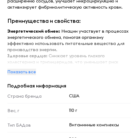
расширению сосудов, улучшает микроциркуляцию и
активизирует фибринолитическую активность крови.
Преимущества и свойства:
Энергетический обмен:
Ниацин участвует в процессах
энергетического обмена, помогая организму
эффективно использовать питательные вещества для
производства энергии.
Здоровье сердца:
Снижает уровень плохого
холестерина и триглицеридов, что уменьшает риск
сердечного приступа и поддерживает нормальную
Показать все
работу сердца.
Аминокислотный обмен:
Участвует в обмене
Подробная информация
аминокислот, что способствует нормализации
сердечной работы и стимулирует выработку
США
Страна бренда
гемоглобина.
Поддержка пищеварения:
Улучшает выработку
110 г
Вес, г
желудочного сока и ферментов в печени и
поджелудочной железе, что способствует лучшему
пищеварению.
Витаминные комплексы
Тип БАДов
Липидный обмен:
Нормализует липидный обмен и
активизирует жировое расщепление, что помогает в