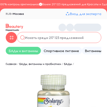
100% контроль оригинальности
Более 217 123 предложений для Красоты и Здо
Вход для эксперта
RUB
Москва
БАДы и витамины
Спортивное питание
Витамины
Главная
/
БАДы, витамины и пробиотики
/
БАДы
/