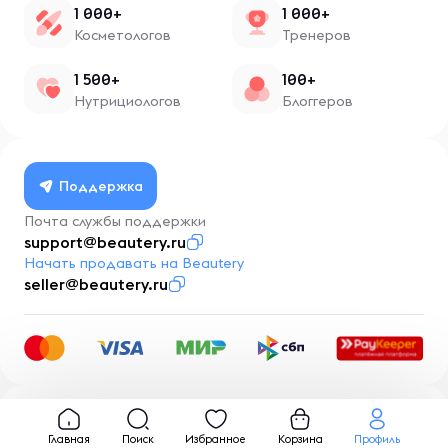
1 000+
1 000+
Косметологов
Тренеров
1 500+
100+
Нутрициологов
Блоггеров
Поддержка
Почта службы поддержки
support@beautery.ru
Начать продавать на Beautery
seller@beautery.ru
Разработка
BusinessMentor.ru
Главная
Поиск
Избранное
Корзина
Профиль