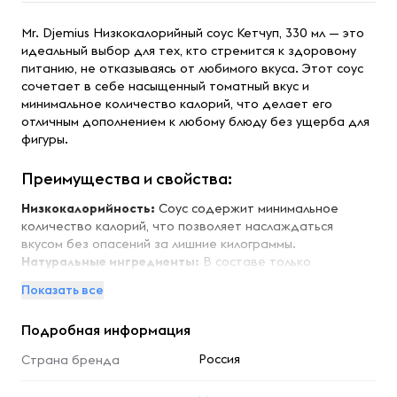
Mr. Djemius Низкокалорийный соус Кетчуп, 330 мл — это
идеальный выбор для тех, кто стремится к здоровому
питанию, не отказываясь от любимого вкуса. Этот соус
сочетает в себе насыщенный томатный вкус и
минимальное количество калорий, что делает его
отличным дополнением к любому блюду без ущерба для
фигуры.
Преимущества и свойства:
Низкокалорийность:
Соус содержит минимальное
количество калорий, что позволяет наслаждаться
вкусом без опасений за лишние килограммы.
Натуральные ингредиенты:
В составе только
натуральные компоненты, без добавления сахара и
Показать все
искусственных консервантов.
Богатый вкус:
Интенсивный томатный вкус и аромат,
Подробная информация
который идеально дополняет мясные, овощные и другие
блюда.
Россия
Страна бренда
Поддержка диеты:
Идеально подходит для тех, кто
придерживается низкокалорийной или низкоуглеводной