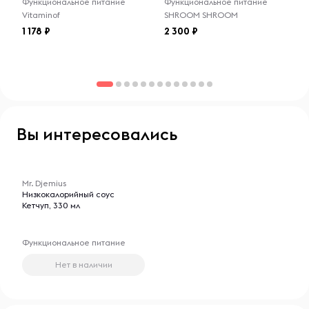
Функциональное питание
Функциональное питание
поддержания здоровья и укрепления мышц. С
Vitaminof
SHROOM SHROOM
использованием высококачественного сырья и
1 178
2 300
передовых технологий, Mr. Djemius создает продукты,
которые помогают людям поддерживать здоровье и
достигать своих фитнес-целей. Более 5 лет Mr. Djemius
помогает людям по всему миру поддерживать здоровье
и активность.
;
Вы интересовались
-- : -- : --
Mr. Djemius
Низкокалорийный соус
Кетчуп, 330 мл
Функциональное питание
Нет в наличии