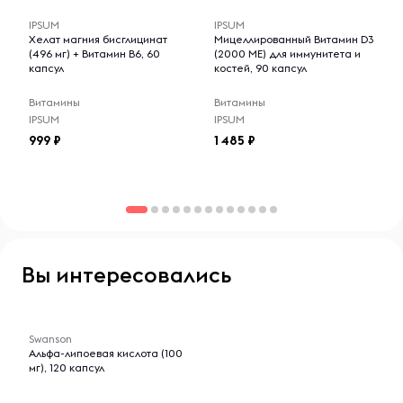
IPSUM
IPSUM
Хранить в недоступном для детей месте. Не
Хелат магния бисглицинат
Мицеллированный Витамин D3
использовать, если защитная пленка повреждена.
(496 мг) + Витамин B6, 60
(2000 МЕ) для иммунитета и
Хранить в сухом прохладном месте.
капсул
костей, 90 капсул
Витамины
Витамины
IPSUM
IPSUM
999
1 485
Вы интересовались
-- : -- : --
Swanson
Альфа-липоевая кислота (100
мг), 120 капсул