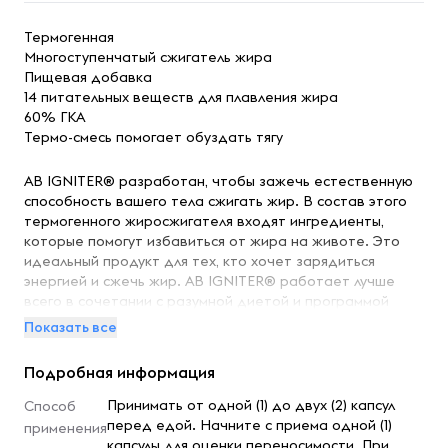
Термогенная
Многоступенчатый сжигатель жира
Пищевая добавка
14 питательных веществ для плавления жира
60% ГКА
Термо-смесь помогает обуздать тягу
AB IGNITER® разработан, чтобы зажечь естественную
способность вашего тела сжигать жир. В состав этого
термогенного жиросжигателя входят ингредиенты,
которые помогут избавиться от жира на животе. Это
идеальный продукт для тех, кто хочет зарядиться
энергией и сжечь жир. AB IGNITER® работает лучше
всего в сочетании с разумной диетой и программой
тренировок.
Показать все
Подробная информация
Рекомендации по применению
Принимать от одной (1) до двух (2) капсул перед едой.
Принимать от одной (1) до двух (2) капсул
Способ
Начните с приема одной (1) капсулы для оценки
перед едой. Начните с приема одной (1)
применения
переносимости. При необходимости добавьте вторую
капсулы для оценки переносимости. При