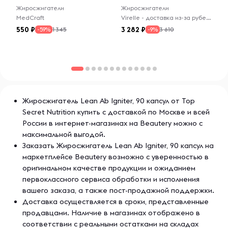
месте. При наличии заболеваний проконсультируйтесь с
Жиросжигатели
Жиросжигатели
врачом. Прием следует прекратить за две недели до
MedCraft
Virelle - доставка из-за рубежа
планируемой хирургической операции. Хранить в
550
3 282
1 345
3 610
-59%
-9%
недоступном для детей месте. Не предназначен для
применения лицами до 18 лет.
Хранить в сухом и прохладном месте.
Жиросжигатель Lean Ab Igniter, 90 капсул от Top
Secret Nutrition купить с доставкой по Москве и всей
России в интернет-магазинах на Beautery можно с
максимальной выгодой.
Заказать Жиросжигатель Lean Ab Igniter, 90 капсул на
маркетплейсе Beautery возможно с уверенностью в
оригинальном качестве продукции и ожиданием
первоклассного сервиса обработки и исполнения
вашего заказа, а также пост-продажной поддержки.
Доставка осуществляется в сроки, представленные
продавцами. Наличие в магазинах отображено в
соответствии с реальными остатками на складах