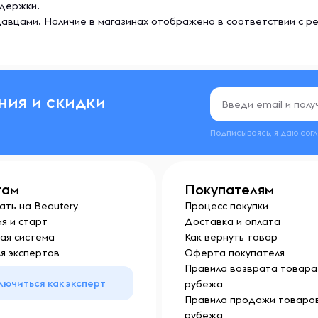
ддержки.
авцами. Наличие в магазинах отображено в соответствии с р
ния и скидки
Подписываясь, я даю сог
там
Покупателям
ать на Beautery
Процесс покупки
я и старт
Доставка и оплата
ая система
Как вернуть товар
я экспертов
Оферта покупателя
Правила возврата товара 
лючиться как эксперт
рубежа
Правила продажи товаров
рубежа