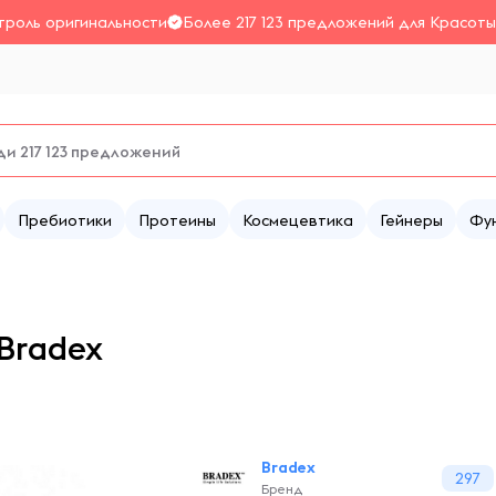
троль оригинальности
Более 217 123 предложений для Красоты
Пребиотики
Протеины
Космецевтика
Гейнеры
Фу
Bradex
Bradex
297
Бренд