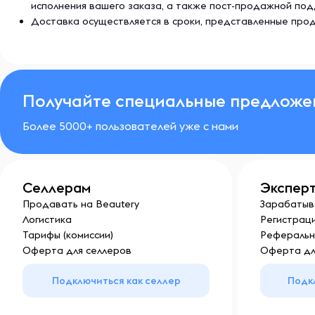
исполнения вашего заказа, а также пост-продажной по
Доставка осуществляется в сроки, представленные прод
Получайте специальные предложе
Более 5000+ пользователей уже с нами
Селлерам
Экспер
Продавать на Beautery
Зарабатыв
Логистика
Регистраци
Тарифы (комиссии)
Реферальн
Оферта для селлеров
Оферта дл
Подключиться как селлер
Подк