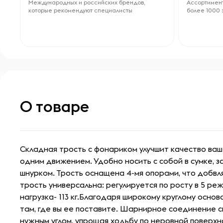
Международных и российских брендов,
Ассортимент
которые рекомендуют специалисты
более 1000 
О товаре
Складная трость с фонариком улучшит качество ва
одним движением. Удобно носить с собой в сумке, 
шнурком. Трость оснащена 4-мя опорами, что добвл
трость универсальна: регулируется по росту в 5 р
нагрузка- 113 кг.Благодаря широкому круглому основ
там, где вы ее поставите. Шарнирное соединение с
нужным углом, упрощая ходьбу по неровной поверхно