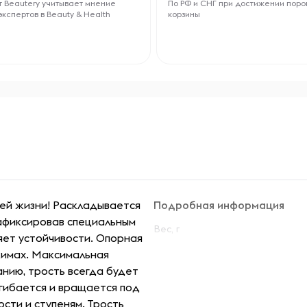
 Beautery учитывает мнение
По РФ и СНГ при достижении поро
экспертов в Beauty & Health
корзины
шей жизни! Раскладывается
Подробная информация
зафиксировав специальным
Вес, г
яет устойчивости. Опорная
ежимах. Максимальная
анию, трость всегда будет
гибается и вращается под
сти и ступеням. Трость