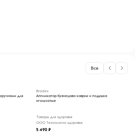
Все
-- : -- : --
Bradex
поручнями для
Аппликатор Кузнецова коврик и подушка
игольчатые
Товары для здоровья
ООО Технологии здоровья
5 490