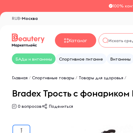
100% кон
RUB
Москва
Каталог
БАДы и витамины
Спортивное питание
Витамины
Главная
/
Спортивные товары
/
Товары для здоровья
/
Bradex Трость с фонариком 
0
вопросов
Поделиться