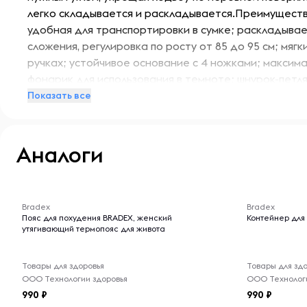
легко складывается и раскладывается.Преимуществ
удобная для транспортировки в сумке; раскладыва
сложения, регулировка по росту от 85 до 95 см; мяг
ручках; устойчивое основание с 4 ножками; максималь
фонарик для использования в темноте; шнурок-петл
трости.Комплектация: трость– 1 шт., батарейки типа 
Показать все
комплекте.Материал: алюминиевый сплав, АБС пласт
виде 0,25 х 0,095 х 0,85 м., высота: 86-97 см., диаметр
LED лампочек.
Аналоги
-- : -- : --
-- : -- : --
Bradex
Bradex
Пояс для похудения BRADEX, женский
Контейнер для 
утягивающий термопояс для живота
Товары для здоровья
Товары для зд
ООО Технологии здоровья
ООО Технологи
990
990