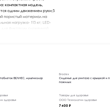
а: компактная модель,
ется одним движением руки;3
кий пористый материал на
ная нагрузка- 113 кг; LED-
я для фиксации сложенной
LR44– 4 шт. в
ик, ПВХ.Размер в собранном
 трубки: 20 мм., вес: 440 гр, 6
-- : -- : --
Bradex
таблеток ВЕЛНЕС, мультиколор
Сиденье для унитаза с крышкой и 
пожилых
оровья
Товары для здоровья
и здоровья
ООО Технологии здоровья
7 400