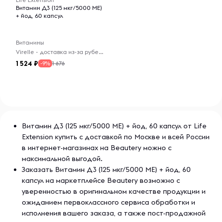
Витамин Д3 (125 мкг/5000 МЕ)
Витамин D помогает регулировать баланс кальция в
+ йод, 60 капсул
организме, одновременно облегчая всасывание кальция
в кровоток, способствует поддержанию здоровой
воспалительной реакции в сердечно-сосудистой
Витамины
системе и стимулирует нормальную работу эндотелия.
Virelle - доставка из-за рубежа
Кроме того, витамин D помогает подавлять избыточный
1 524
1 676
-9%
уровень ренина. Здоровый уровень ренина помогает
сохранять артериальное давление в пределах нормы.
Пройдите тестирование, чтобы оценить дозировку
В каждой капсуле этой добавки содержится 125 мкг
Витамин Д3 (125 мкг/5000 МЕ) + йод, 60 капсул от Life
(5000 МЕ) витамина D3 в форме холекальциферола.
Extension купить с доставкой по Москве и всей России
Рекомендуем сдать анализ крови на 25-гидрокси-
в интернет-магазинах на Beautery можно с
витамин D через 3 месяца применения данного
максимальной выгодой.
препарата, чтобы оценить правильность дозировки и
Заказать Витамин Д3 (125 мкг/5000 МЕ) + йод, 60
скорректировать ее. Имеющиеся данные
капсул на маркетплейсе Beautery возможно с
подтверждают, что для большинства людей
уверенностью в оригинальном качестве продукции и
оптимальным уровнем витамина D в крови является 50–
ожиданием первоклассного сервиса обработки и
80 нг/мл.
исполнения вашего заказа, а также пост-продажной