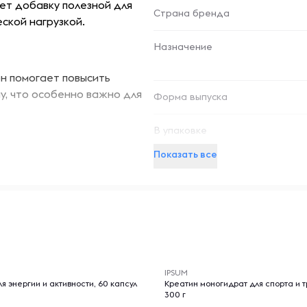
ает добавку полезной для
Страна бренда
ской нагрузкой.
Назначение
 помогает повысить
у, что особенно важно для
Форма выпуска
у восстановлению мышц
В упаковке
 и мышечные боли.
Показать все
ка в мышцах, что
Способствует поддержанию
ительно влиять на либидо и
-- : -- : --
IPSUM
 и вегетарианцев, так как
стобустер для энергии и активности, 60 капсул
Креатин моногидрат для спорта и т
300 г
ния. WestPharm Экдистерон