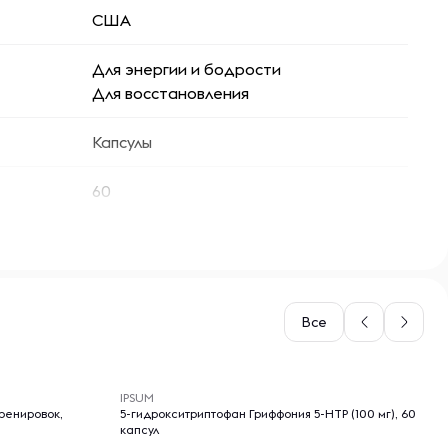
США
Для энергии и бодрости
Для восстановления
Капсулы
60
Все
-- : -- : --
IPSUM
ренировок,
5-гидрокситриптофан Гриффония 5-НТР (100 мг), 60
капсул