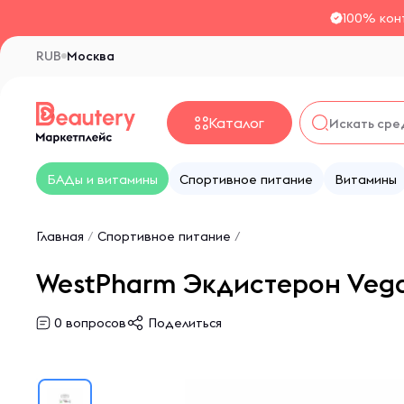
100% кон
RUB
Москва
Каталог
БАДы и витамины
Спортивное питание
Витамины
Главная
/
Спортивное питание
/
WestPharm Экдистерон Vegan
0
вопросов
Поделиться