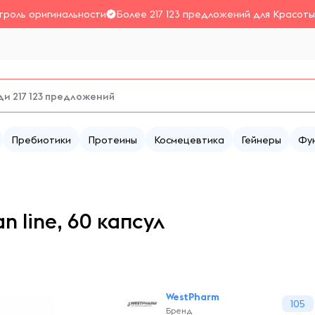
троль оригинальности
Более 217 123 предложений для Красоты
Пребиотики
Протеины
Космецевтика
Гейнеры
Фу
 line, 60 капсул
WestPharm
105
Бренд