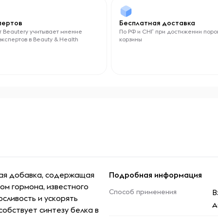
спертов
Бесплатная доставка
 Beautery учитывает мнение
По РФ и СНГ при достижении поро
экспертов в Beauty & Health
корзины
ная добавка, содержащая
Подробная информация
ом гормона, известного
Способ применения
В
сливость и ускорять
д
обствует синтезу белка в