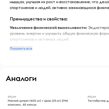
мышцах, улучшая их рост и восстановление, что дел
спортсменов и людей, активно занимающихся физиче
Преимущества и свойства:
Увеличение физической выносливости:
Экдистерон
уровень энергии и улучшить общую физическую форм
спортсменов и активных людей.
Ускорение восстановления:
Способствует быстром
Показать все
после интенсивных тренировок, уменьшая усталость
Поддержка синтеза белка:
Увеличивает синтез бел
способствует их росту и укреплению.
Поддержание нормального уровня тестостерона:
нормального уровня тестостерона, что может полож
Аналоги
настроение.
-- : -- : --
-- : -- : --
Особенности:
IPSUM
IPSUM
Продукт разработан с учетом потребностей веганов
Магний цитрат (400 мг) + Цинк (25 мг) ZMA
Те
комплекс, 60 капсул
не содержит ингредиентов животного происхожде