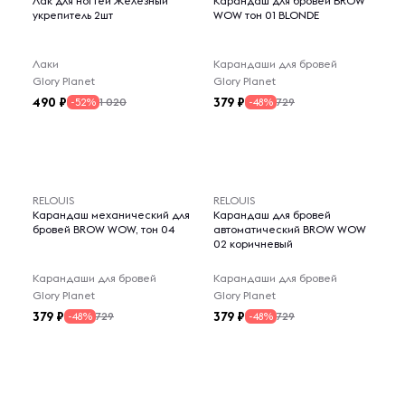
Лак для ногтей Железный
Карандаш для бровей BROW
укрепитель 2шт
WOW тон 01 BLONDE
Лаки
Карандаши для бровей
Glory Planet
Glory Planet
490
379
1 020
729
-52%
-48%
RELOUIS
RELOUIS
Карандаш механический для
Карандаш для бровей
бровей BROW WOW, тон 04
автоматический BROW WOW
02 коричневый
Карандаши для бровей
Карандаши для бровей
Glory Planet
Glory Planet
379
379
729
729
-48%
-48%