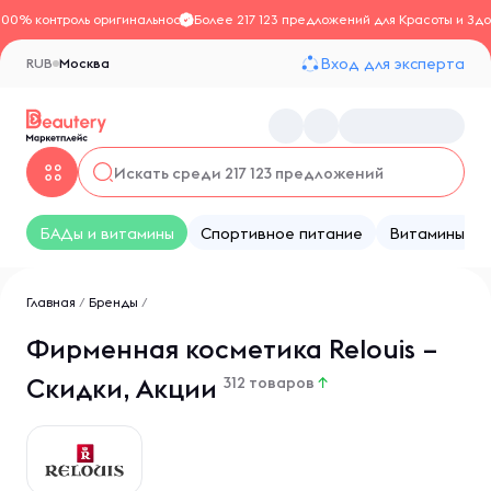
100% контроль оригинальности
Более 217 123 предложений для Красоты и Здо
Вход для эксперта
RUB
Москва
БАДы и витамины
Спортивное питание
Витамины
Главная
/
Бренды
/
Фирменная косметика Relouis –
Скидки, Акции
312 товаров
↑