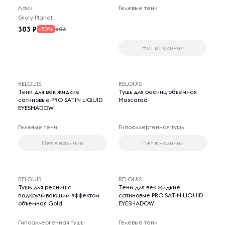
Лаки
Гелевые тени
Glory Planet
303
606
-50%
Нет в наличии
RELOUIS
RELOUIS
Тени для век жидкие
Тушь для ресниц объемная
сатиновые PRO SATIN LIQUID
Mascarad
EYESHADOW
Гелевые тени
Гипоаллергенная тушь
Нет в наличии
Нет в наличии
RELOUIS
RELOUIS
Тушь для ресниц с
Тени для век жидкие
подкручивающим эффектом
сатиновые PRO SATIN LIQUID
объемная Gold
EYESHADOW
Гипоаллергенная тушь
Гелевые тени