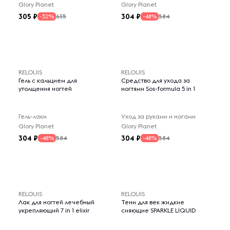
Glory Planet
Glory Planet
305
304
635
584
-52%
-48%
RELOUIS
RELOUIS
Гель с кальцием для
Средство для ухода за
утолщения ногтей
ногтями Sos-formula 5 in 1
Гель-лаки
Уход за руками и ногами
Glory Planet
Glory Planet
304
304
584
584
-48%
-48%
RELOUIS
RELOUIS
Лак для ногтей лечебный
Тени для век жидкие
укрепляющий 7 in 1 elixir
сияющие SPARKLE LIQUID