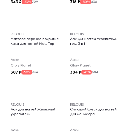
343
318
729
636
-53%
-50%
RELOUIS
RELOUIS
Матовое верхнее покрытие
Лак для ногтей Укрепитель
лака для ногтей Matt Top
гель 3 в 1
Лаки
Лаки
Glory Planet
Glory Planet
307
304
614
584
-50%
-48%
RELOUIS
RELOUIS
Лак для ногтей Железный
Сияющий блеск для ногтей
укрепитель
для маникюра
Лаки
Лаки