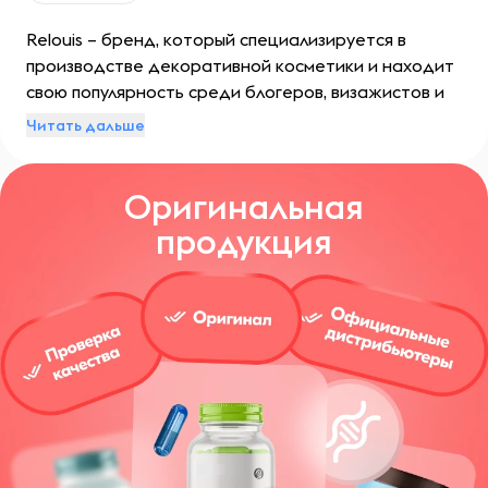
Relouis – бренд, который специализируется в
производстве декоративной косметики и находит
свою популярность среди блогеров, визажистов и
множества довольных девушек благодаря своему
Читать дальше
высокому качеству и доступным ценам. Продукция
этого бренда создается с соблюдением
Оригинальная
международных стандартов GMP и не
подвергается испытаниям на животных.
продукция