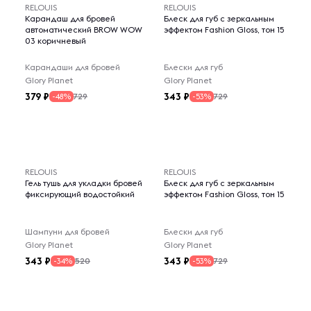
RELOUIS
RELOUIS
Карандаш для бровей
Блеск для губ с зеркальным
автоматический BROW WOW
эффектом Fashion Gloss, тон 15
03 коричневый
Карандаши для бровей
Блески для губ
Glory Planet
Glory Planet
379
343
729
729
-48%
-53%
RELOUIS
RELOUIS
Гель тушь для укладки бровей
Блеск для губ с зеркальным
фиксирующий водостойкий
эффектом Fashion Gloss, тон 15
Шампуни для бровей
Блески для губ
Glory Planet
Glory Planet
343
343
520
729
-34%
-53%