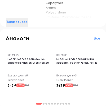
Copolymer
Aroma
Polyethylene
Ethylene/ Propylene/Styrene
Показать все
Copolymer
Diisostearyl Malate
Hydrogenated Polyisobutene
Silica dimethyl silylate
Аналоги
Все
Polyisobutene
octyldodecanol
-- : -- : --
-- : -- : --
Polybutene
RELOUIS
RELOUIS
Блеск для губ с зеркальным
Блеск для губ с зеркальным
5
Вес, г
эффектом Fashion Gloss тон 20
эффектом Fashion Gloss, тон 15
Блески для губ
Блески для губ
Glory Planet
Glory Planet
343
343
729
729
-53%
-53%