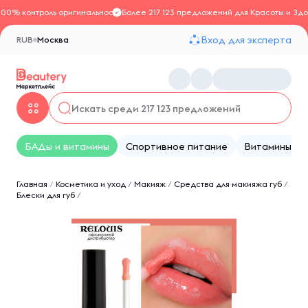
100% контроль оригинальности
Более 217 123 предложений для Красоты и Здо
Вход для эксперта
RUB
Москва
БАДы и витамины
Спортивное питание
Витамины
Главная
/
Косметика и уход
/
Макияж
/
Средства для макияжа губ
/
Блески для губ
/