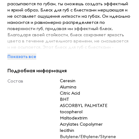
рассыпаются по губам, ты сможешь создать эффектный
и яркий образ. Блеск для губ с блестками мерцающая и
не оставляет ощущения липкости на губах. Он идеально
наносится и равномерно распределяется по
поверхности губ, придавая им эффектный блеск.
Благодаря своей стойкости, блеск сохраняет яркость
цвета в течение длительного времени, не смазывается
и не осыпается. Этот блеск для губ с блестками -
настоящее must-have для всех модных девушек. Он
Показать все
позволяет выглядеть стильно и уверенно в любой
ситуации, подчеркивая индивидуальность и характер
Подробная информация
своей обладательницы. Попробуй этот уникальный
блеск для губ и ты не останешься равнодушной к его
Ceresin
Состав
превосходным свойствам!
Alumina
Citric Acid
BHT
ASCORBYL PALMITATE
tocopherol
Maltodextrim
Acrylates Copolymer
lecithin
Butylene/Ethylene/Styrene