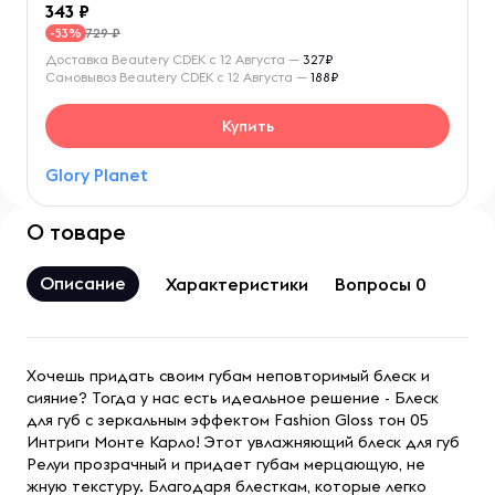
343
729 ₽
-53%
Доставка Beautery CDEK с 12 Августа —
327₽
Самовывоз Beautery CDEK с 12 Августа —
188₽
Купить
Glory Planet
О товаре
Описание
Характеристики
Вопросы 0
Хочешь придать своим губам неповторимый блеск и
сияние? Тогда у нас есть идеальное решение - Блеск
для губ с зеркальным эффектом Fashion Gloss тон 05
Интриги Монте Карло! Этот увлажняющий блеск для губ
Релуи прозрачный и придает губам мерцающую, не
жную текстуру. Благодаря блесткам, которые легко