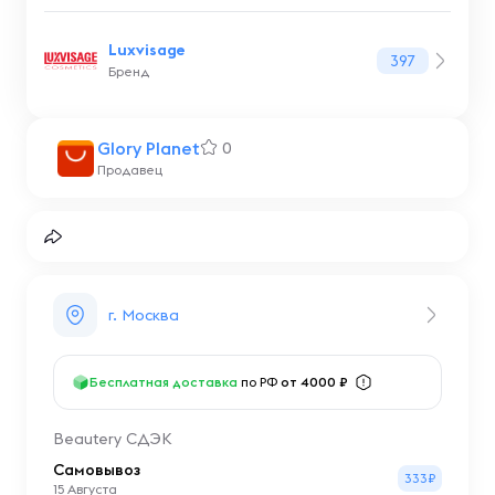
Luxvisage
397
Бренд
Glory Planet
0
Продавец
г. Москва
Бесплатная доставка
по РФ
от 4000 ₽
Beautery СДЭК
Самовывоз
333₽
15 Августа