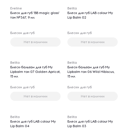
Eveline
Belita
Блеск для губ 'BB magic gloss'
Блеск для губ LAB colour My
тон №367, 9 мл
Lip Balm 02
Блески для губ
Блески для губ
Нет в наличии
Нет в наличии
Belita
Belita
Блеск-бальзам для губ My
Блеск-бальзам для губ My
Lipbalm тон 07 Golden Apricot,
Lipbalm тон 06 Wild Hibiscus,
15 мл
15 мл
Блески для губ
Блески для губ
Нет в наличии
Нет в наличии
Belita
Belita
Блеск для губ LAB colour My
Блеск для губ LAB colour My
Lip Balm 04
Lip Balm 03