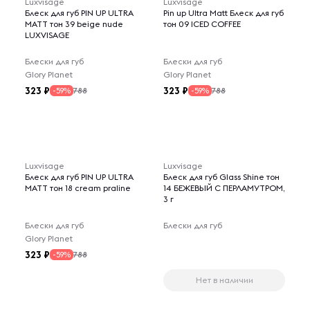
Luxvisage
Luxvisage
Блеск для губ PIN UP ULTRA
Pin up Ultra Matt Блеск для губ
MATT тон 39 beige nude
тон 09 ICED COFFEE
LUXVISAGE
Блески для губ
Блески для губ
Glory Planet
Glory Planet
323
323
788
788
-59%
-59%
Luxvisage
Luxvisage
Блеск для губ PIN UP ULTRA
Блеск для губ Glass Shine тон
MATT тон 18 cream praline
14 БЕЖЕВЫЙ С ПЕРЛАМУТРОМ,
3 г
Блески для губ
Блески для губ
Glory Planet
323
788
-59%
Нет в наличии