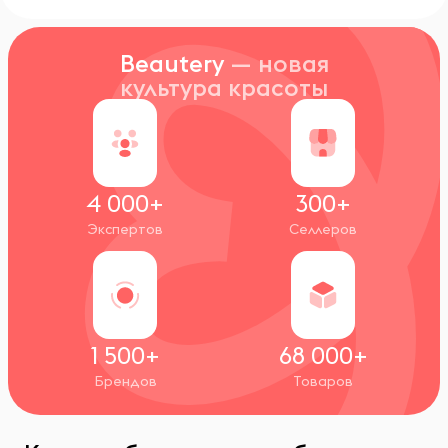
Beautery
— новая
культура красоты
4 000+
300+
Экспертов
Селлеров
1 500+
68 000+
Брендов
Товаров