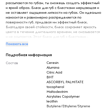
рассыпаются по губам, ты сможешь создать эффектный
и яркий образ. Блеск для губ с блестками мерцающая и
не оставляет ощущения липкости на губах. Он идеально
наносится и равномерно распределяется по
поверхности губ, придавая им эффектный блеск.
Благодаря своей стойкости, блеск сохраняет яркость
цвета в течение длительного времени, не смазывается
и не осыпается. Этот блеск для губ с блестками -
настоящее must-have для всех модных девушек. Он
Показать все
позволяет выглядеть стильно и уверенно в любой
ситуации, подчеркивая индивидуальность и характер
Подробная информация
своей обладательницы. Попробуй этот уникальный
блеск для губ и ты не останешься равнодушной к его
Ceresin
Состав
превосходным свойствам!
Alumina
Citric Acid
BHT
ASCORBYL PALMITATE
tocopherol
Maltodextrim
Acrylates Copolymer
lecithin
Butylene/Ethylene/Styrene