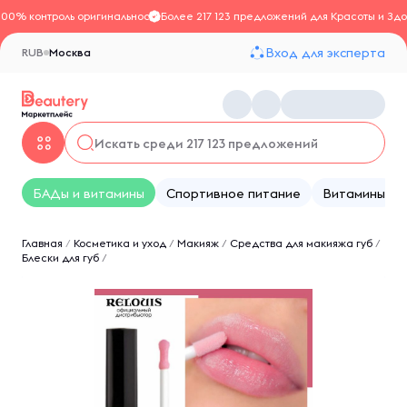
100% контроль оригинальности
Более 217 123 предложений для Красоты и Здо
Вход для эксперта
RUB
Москва
БАДы и витамины
Спортивное питание
Витамины
Главная
/
Косметика и уход
/
Макияж
/
Средства для макияжа губ
/
Блески для губ
/