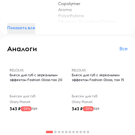
Copolymer
Aroma
Polyethylene
Ethylene/ Propylene/Styrene
Показать все
Copolymer
Diisostearyl Malate
Hydrogenated Polyisobutene
Silica dimethyl silylate
Аналоги
Все
Polyisobutene
octyldodecanol
-- : -- : --
-- : -- : --
Polybutene
RELOUIS
RELOUIS
Блеск для губ с зеркальным
Блеск для губ с зеркальным
5
Вес, г
эффектом Fashion Gloss тон 20
эффектом Fashion Gloss, тон 15
Блески для губ
Блески для губ
Glory Planet
Glory Planet
343
343
729
729
-53%
-53%