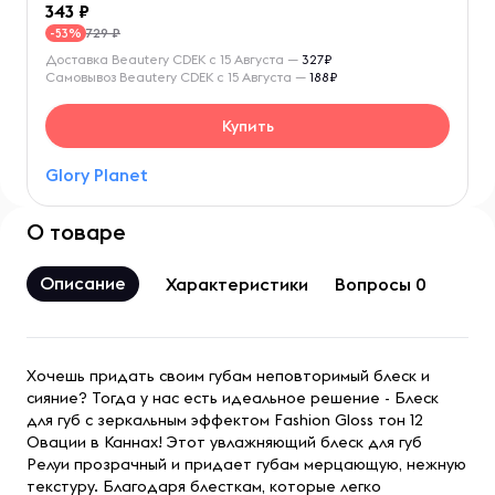
343
729 ₽
-53%
Доставка Beautery CDEK с 15 Августа —
327₽
Самовывоз Beautery CDEK с 15 Августа —
188₽
Купить
Glory Planet
О товаре
Описание
Характеристики
Вопросы 0
Хочешь придать своим губам неповторимый блеск и
сияние? Тогда у нас есть идеальное решение - Блеск
для губ с зеркальным эффектом Fashion Gloss тон 12
Овации в Каннах! Этот увлажняющий блеск для губ
Релуи прозрачный и придает губам мерцающую, нежную
текстуру. Благодаря блесткам, которые легко