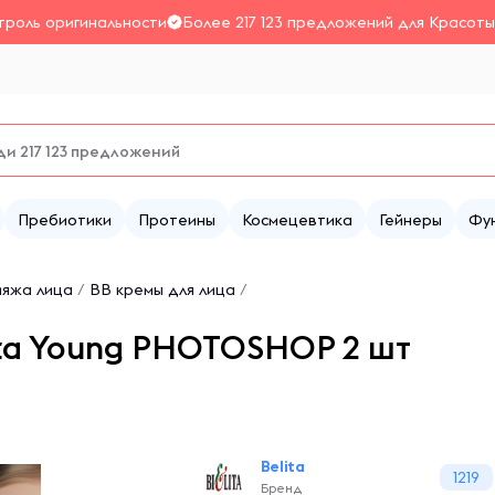
троль оригинальности
Более 217 123 предложений для Красоты
Пребиотики
Протеины
Космецевтика
Гейнеры
Фу
ияжа лица
/
BB кремы для лица
/
lita Young PHOTOSHOP 2 шт
Belita
1219
Бренд