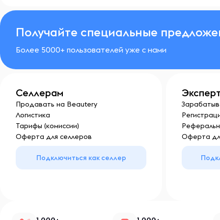
Получайте специальные предложе
Более 5000+ пользователей уже с нами
Селлерам
Экспер
Продавать на Beautery
Зарабатыв
Логистика
Регистраци
Тарифы (комиссии)
Реферальн
Оферта для селлеров
Оферта дл
Подключиться как селлер
Подк