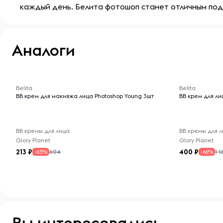
каждый день. Белита фотошоп станет отличным под
Аналоги
-- : -- : --
-- : -- : --
Belita
Belita
BВ крем для макияжа лица Photoshop Young 3шт
BB крем для лиц
BB кремы для лица
BB кремы для 
Glory Planet
Glory Planet
213
400
604
1 1
-65%
-66%
Вы интересовались