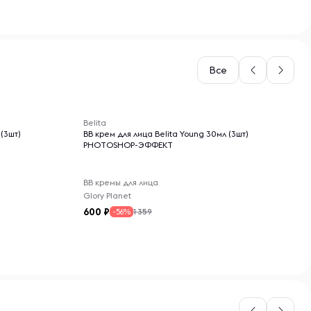
Все
-- : -- : --
Belita
 (3шт)
ВВ крем для лица Belita Young 30мл (3шт)
PHOTOSHOP-ЭФФЕКТ
BB кремы для лица
Glory Planet
600
1 359
-56%