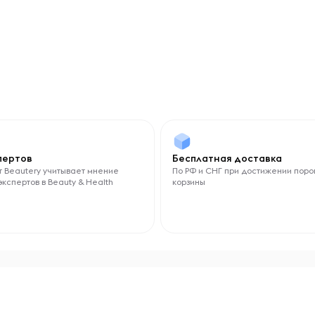
спертов
Бесплатная доставка
 Beautery учитывает мнение
По РФ и СНГ при достижении поро
экспертов в Beauty & Health
корзины