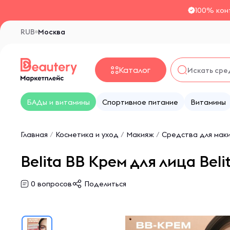
100% кон
RUB
Москва
Каталог
БАДы и витамины
Спортивное питание
Витамины
Главная
/
Косметика и уход
/
Макияж
/
Средства для мак
Belita BB Крем для лица Be
0
вопросов
Поделиться