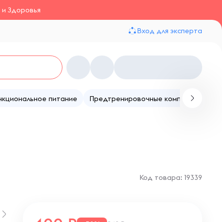
 и Здоровья
Вход для эксперта
нкциональное питание
Предтренировочные комплексы
Те
Код товара: 19339