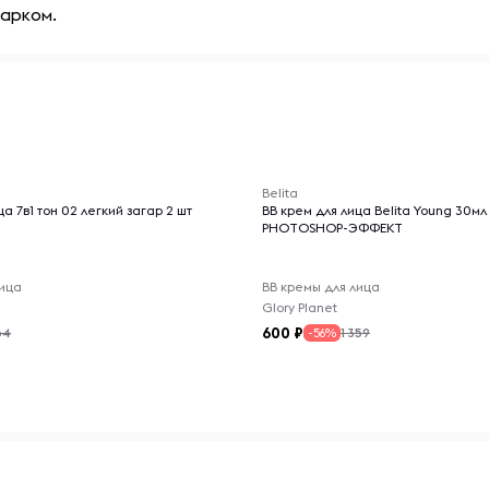
арком.
-- : -- : --
Belita
а 7в1 тон 02 легкий загар 2 шт
ВВ крем для лица Belita Young 30мл
PHOTOSHOP-ЭФФЕКТ
лица
BB кремы для лица
Glory Planet
600
64
1 359
-56%