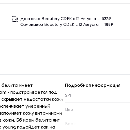
Доставка Beautery CDEK с 12 Августа —
327₽
Самовывоз Beautery CDEK с 12 Августа —
188₽
 белита имеет
Подробная информация
alm - подстраивается под
SPF
но скрывает недостатки кожи
беспечивает умеренный
Цвет
наполняет кожу витаминами
 кожи. Бб крем белита янг
Вес, г
ta young подойдет как на