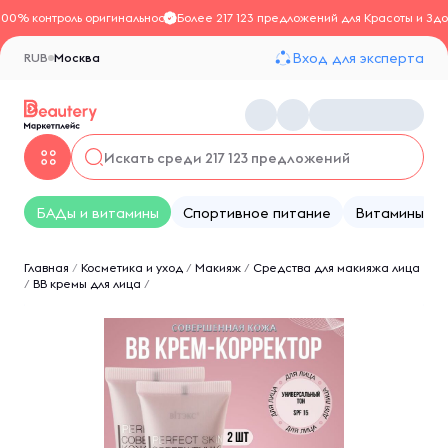
100% контроль оригинальности
Более 217 123 предложений для Красоты и Здо
Вход для эксперта
RUB
Москва
БАДы и витамины
Спортивное питание
Витамины
Главная
/
Косметика и уход
/
Макияж
/
Средства для макияжа лица
/
BB кремы для лица
/