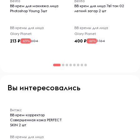
Belita
Belita
BВ крем для макияжа лица
BB крем для лица 7в1 тон 02
Photoshop Young 3шт
легкий загар 2 шт
BB кремы для лица
BB кремы для лица
Glory Planet
Glory Planet
213
400
604
1 164
-65%
-66%
Вы интересовались
-- : -- : --
Витэкс
ВВ крем-корректор
Совершенная кожа РERFECT
SKIN 2 шт
BB кремы для лица