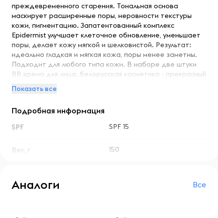
преждевременного старения. Тональная основа
маскирует расширенные поры, неровности текстуры
кожи, пигментацию. Запатентованный комплекс
Epidermist улучшает клеточное обновление, уменьшает
поры, делает кожу мягкой и шелковистой. Результат:
идеально гладкая и мягкая кожа, поры менее заметны.
Подходит для любого типа кожи. В наборе две штуки
ВВ крема для лица. белорусская косметика - прекрасный
подарок. Тоналка корректирующий выравнивающее
Показать все
средство мусс под макияж кушон плотный фиксирующая
коллаген бесцветная легкая кремпудра на лето с
Подробная информация
защитой от солнца 3в1 профессиональная тональный
крем консилер светлый пудра праймер стойкий
SPF 15
SPF
корректор флюид для лица фотошоп косметический
набор сс матирующая основа глянцевый тональник
150
Вес, г
корейский компактная
Аналоги
Все
-- : -- : --
-- : -- : --