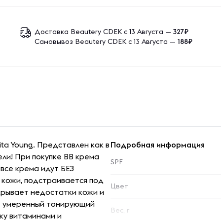
Доставка Beautery CDEK с 13 Августа —
327₽
Самовывоз Beautery CDEK с 13 Августа —
188₽
ita Young. Представлен как в
Подробная информация
ели! При покупке BB крема
SPF
 все крема идут БЕЗ
 кожи, подстраивается под
Цвет
скрывает недостатки кожи и
т умеренный тонирующий
Вес, г
жу витаминами и