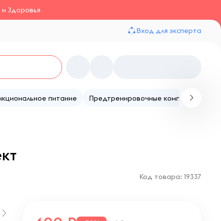
 и Здоровья
Вход для эксперта
нкциональное питание
Предтренировочные комплексы
Те
ект
Код товара: 19337