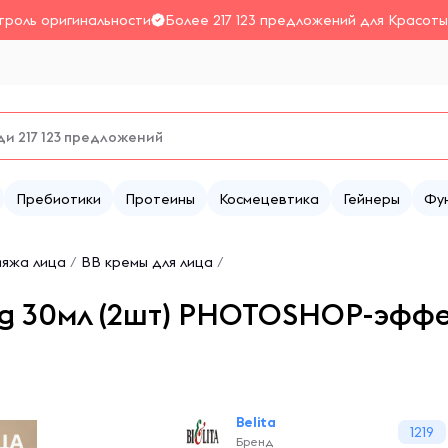
троль оригинальности
Более 217 123 предложений для Красоты
Пребиотики
Протеины
Космецевтика
Гейнеры
Фу
ияжа лица
/
BB кремы для лица
/
ung 30мл (2шт) PHOTOSHOP-эфф
Belita
1219
Бренд