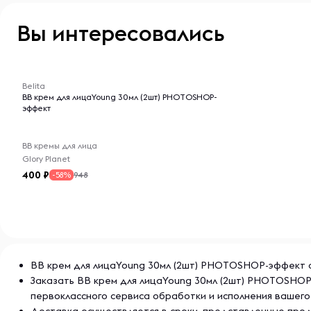
Вы интересовались
-- : -- : --
Belita
ВВ крем для лицаYoung 30мл (2шт) PHOTOSHOP-
эффект
BB кремы для лица
Glory Planet
400
948
-58%
ВВ крем для лицаYoung 30мл (2шт) PHOTOSHOP-эффект от 
Заказать ВВ крем для лицаYoung 30мл (2шт) PHOTOSHOP
первоклассного сервиса обработки и исполнения вашего