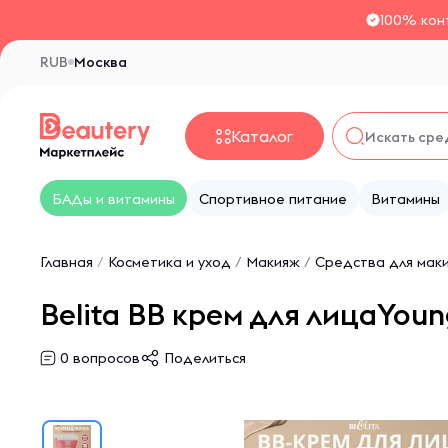
100% кон
RUB
Москва
Каталог
БАДы и витамины
Спортивное питание
Витамины
Главная
/
Косметика и уход
/
Макияж
/
Средства для мак
Belita ВВ крем для лицаYo
0
вопросов
Поделиться