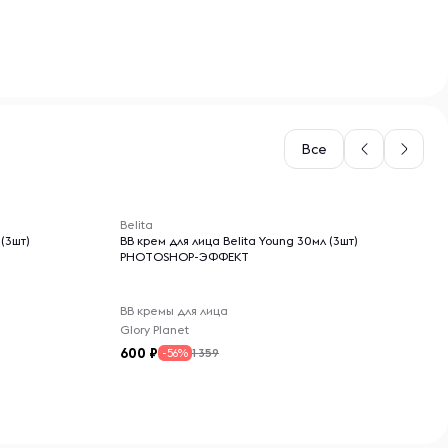
Все
-- : -- : --
Belita
 (3шт)
ВВ крем для лица Belita Young 30мл (3шт)
PHOTOSHOP-ЭФФЕКТ
BB кремы для лица
Glory Planet
600
1 359
-56%