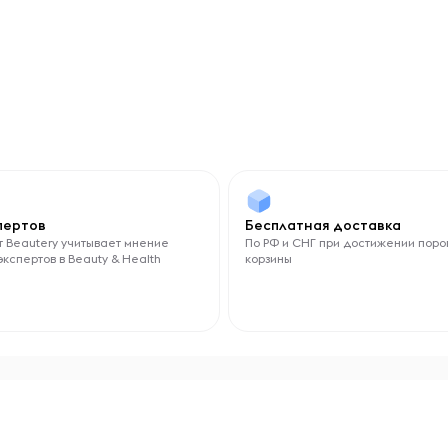
спертов
Бесплатная доставка
 Beautery учитывает мнение
По РФ и СНГ при достижении поро
экспертов в Beauty & Health
корзины