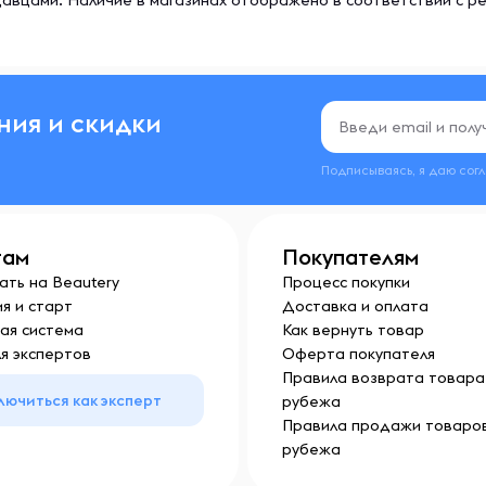
авцами. Наличие в магазинах отображено в соответствии с р
ния и скидки
Подписываясь, я даю сог
там
Покупателям
ать на Beautery
Процесс покупки
я и старт
Доставка и оплата
ая система
Как вернуть товар
я экспертов
Оферта покупателя
Правила возврата товара 
лючиться как эксперт
рубежа
Правила продажи товаров
рубежа