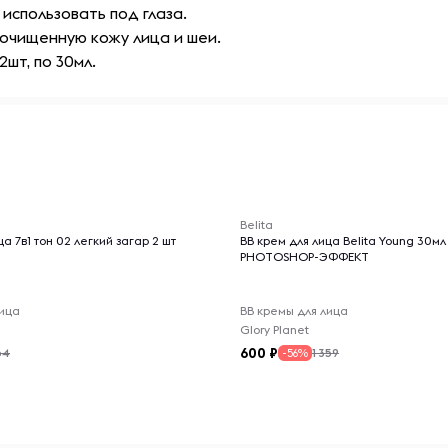
использовать под глаза.
очищенную кожу лица и шеи.
шт, по 30мл.
-- : -- : --
Belita
а 7в1 тон 02 легкий загар 2 шт
ВВ крем для лица Belita Young 30мл
PHOTOSHOP-ЭФФЕКТ
лица
BB кремы для лица
Glory Planet
600
64
1 359
-56%