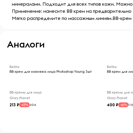
минералами. Подходит для всех типов кожи. Можно 
Применение: нанесите BB крем на предварительно 
Мягко распределите по массажным линиям.BB-крем 2
Аналоги
-- : -- : --
-- : -- : --
Belita
Belita
BВ крем для макияжа лица Photoshop Young 3шт
BB крем для лиц
BB кремы для лица
BB кремы для 
Glory Planet
Glory Planet
213
400
604
1 1
-65%
-66%