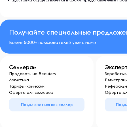
Доставка осуществляется в сроки, представленные прод
Получайте специальные предложе
Более 5000+ пользователей уже с нами
Селлерам
Экспер
Продавать на Beautery
Зарабатыв
Логистика
Регистраци
Тарифы (комиссии)
Реферальн
Оферта для селлеров
Оферта дл
Подключиться как селлер
Подк