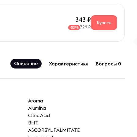
343
Купить
729 ₽
-53%
Описание
Характеристики
Вопросы 0
Aroma
Alumina
Citric Acid
BHT
ASCORBYL PALMITATE