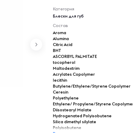
Категория
Блески для губ
Состав
Aroma
Alumina
Citric Acid
BHT
ASCORBYL PALMITATE
tocopherol
Maltodextrim
Acrylates Copolymer
lecithin
Butylene/Ethylene/Styrene Copolymer
Ceresin
Polyethylene
Ethylene/ Propylene/Styrene Copolyme
Diisostearyl Malate
Hydrogenated Polyisobutene
Silica dimethyl silylate
Polyisobutene