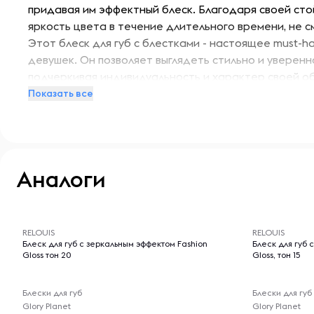
придавая им эффектный блеск. Благодаря своей сто
яркость цвета в течение длительного времени, не с
Этот блеск для губ с блестками - настоящее must-h
девушек. Он позволяет выглядеть стильно и уверенн
подчеркивая индивидуальность и характер своей 
этот уникальный блеск для губ и ты не останешься 
Показать все
превосходным свойствам!
Аналоги
-- : -- : --
-- : -- : --
RELOUIS
RELOUIS
Блеск для губ с зеркальным эффектом Fashion
Блеск для губ 
Gloss тон 20
Gloss, тон 15
Блески для губ
Блески для губ
Glory Planet
Glory Planet