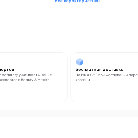
octyldodecanol
Все характеристики
Вес, г
5
спертов
Бесплатная доставка
 Beautery учитывает мнение
По РФ и СНГ при достижении поро
экспертов в Beauty & Health
корзины