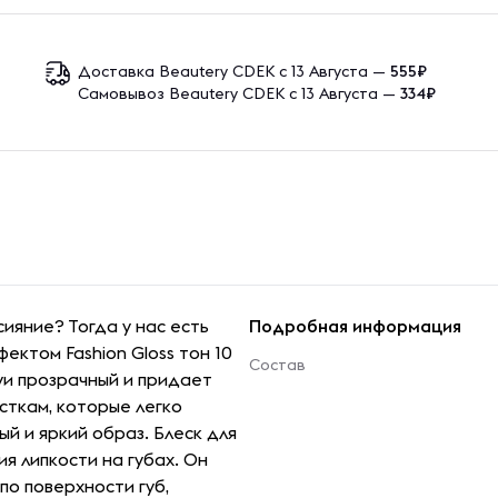
Доставка Beautery CDEK с 13 Августа —
555₽
Самовывоз Beautery CDEK с 13 Августа —
334₽
ияние? Тогда у нас есть
Подробная информация
ектом Fashion Gloss тон 10
Состав
уи прозрачный и придает
сткам, которые легко
й и яркий образ. Блеск для
я липкости на губах. Он
о поверхности губ,