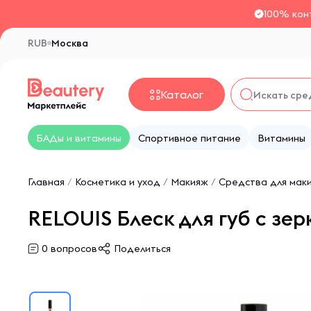
100% кон
RUB
Москва
Каталог
БАДы и витамины
Спортивное питание
Витамины
Главная
/
Косметика и уход
/
Макияж
/
Средства для маки
RELOUIS Блеск для губ с зер
0
вопросов
Поделиться