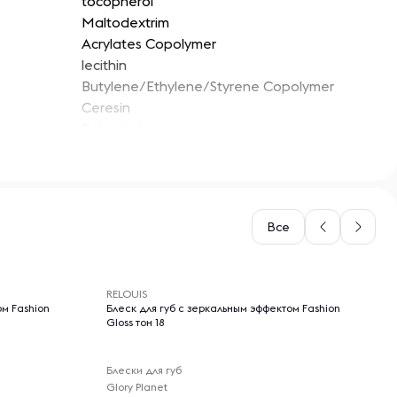
tocopherol
Maltodextrim
Acrylates Copolymer
lecithin
Butylene/Ethylene/Styrene Copolymer
Ceresin
Polyethylene
Ethylene/ Propylene/Styrene Copolymer
Diisostearyl Malate
Hydrogenated Polyisobutene
Silica dimethyl silylate
Все
Polyisobutene
octyldodecanol
-- : -- : --
RELOUIS
5
ом Fashion
Блеск для губ с зеркальным эффектом Fashion
Gloss тон 18
Блески для губ
Glory Planet