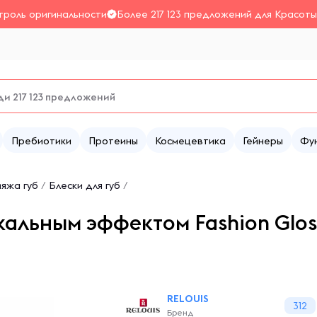
троль оригинальности
Более 217 123 предложений для Красоты
Пребиотики
Протеины
Космецевтика
Гейнеры
Фу
яжа губ
/
Блески для губ
/
кальным эффектом Fashion Glos
RELOUIS
312
Бренд