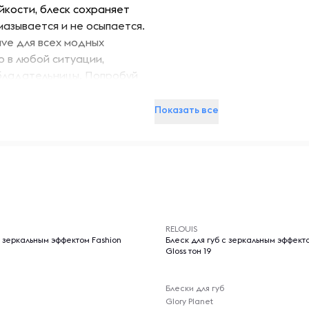
йкости, блеск сохраняет
мазывается и не осыпается.
ave для всех модных
о в любой ситуации,
обладательницы. Попробуй
равнодушной к его
Показать все
-- : -- : --
RELOUIS
Вес, г
с зеркальным эффектом Fashion
Блеск для губ с зеркальным эффект
Gloss тон 19
Блески для губ
Glory Planet