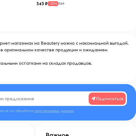
343
729
-53%
тернет-магазинах на Beautery можно с максимальной выгодой.
ю в оригинальном качестве продукции и ожиданием
еальными остатками на складах продавцов.
Подписаться
ласие на обработку
персональных данных
Важное