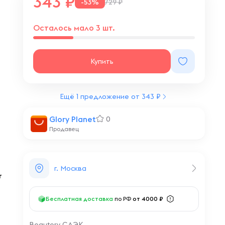
343
-53%
729 ₽
Осталось мало 3 шт.
Купить
Ещё 1 предложение от 343 ₽
Glory Planet
0
Продавец
г. Москва
r
Бесплатная доставка
по РФ
от 4000 ₽
Beautery СДЭК