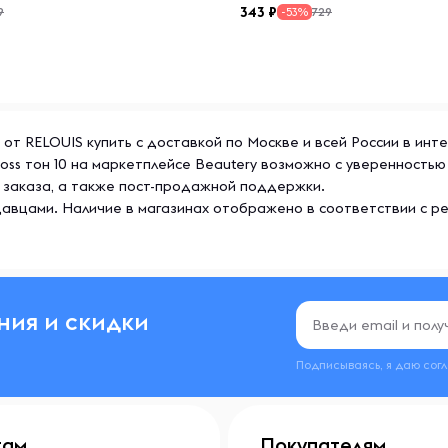
343
9
729
-53%
10 от RELOUIS купить с доставкой по Москве и всей России в ин
Gloss тон 10 на маркетплейсе Beautery возможно с уверенность
 заказа, а также пост-продажной поддержки.
авцами. Наличие в магазинах отображено в соответствии с р
ния и скидки
Подписываясь, я даю сог
там
Покупателям