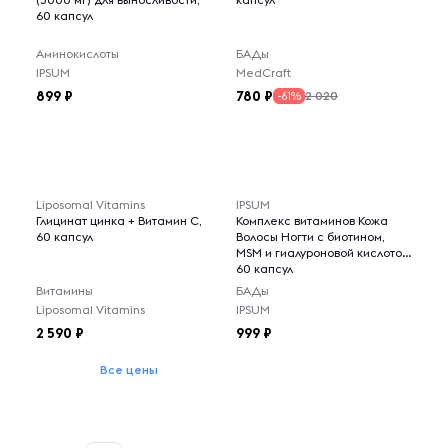
60 капсул
Аминокислоты
БАДы
IPSUM
MedCraft
899
780
2 020
-61%
Liposomal Vitamins
IPSUM
Глицинат цинка + Витамин С,
Комплекс витаминов Кожа
60 капсул
Волосы Ногти с биотином,
MSM и гиалуроновой кислотой,
60 капсул
Витамины
БАДы
Liposomal Vitamins
IPSUM
2 590
999
Все цены