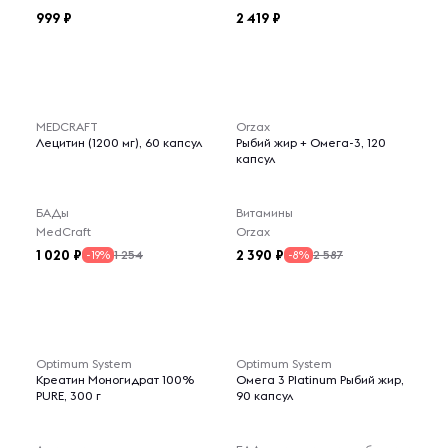
999
2 419
MEDCRAFT
Orzax
Лецитин (1200 мг), 60 капсул
Рыбий жир + Омега-3, 120
капсул
БАДы
Витамины
MedCraft
Orzax
1 020
2 390
1 254
2 587
-19%
-8%
Optimum System
Optimum System
Креатин Моногидрат 100%
Омега 3 Platinum Рыбий жир,
PURE, 300 г
90 капсул