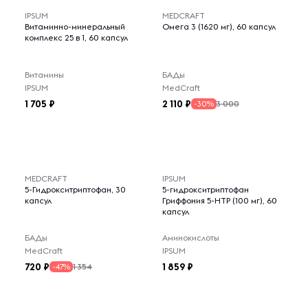
IPSUM
MEDCRAFT
Витаминно-минеральный
Омега 3 (1620 мг), 60 капсул
комплекс 25 в 1, 60 капсул
Витамины
БАДы
IPSUM
MedCraft
1 705
2 110
3 000
-30%
MEDCRAFT
IPSUM
5-Гидрокситриптофан, 30
5-гидрокситриптофан
капсул
Гриффония 5-НТР (100 мг), 60
капсул
БАДы
Аминокислоты
MedCraft
IPSUM
720
1 859
1 354
-47%