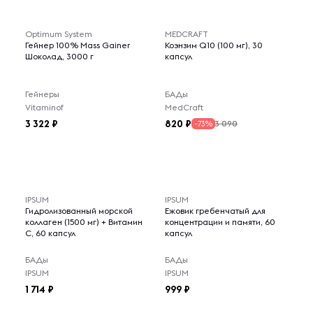
Optimum System
MEDCRAFT
Гейнер 100% Mass Gainer
Коэнзим Q10 (100 мг), 30
Шоколад, 3000 г
капсул
Гейнеры
БАДы
Vitaminof
MedCraft
3 322
820
3 090
-73%
IPSUM
IPSUM
Гидролизованный морской
Ежовик гребенчатый для
коллаген (1500 мг) + Витамин
концентрации и памяти, 60
C, 60 капсул
капсул
БАДы
БАДы
IPSUM
IPSUM
1 714
999