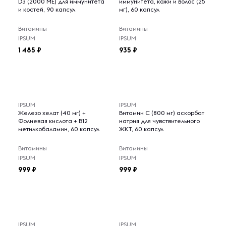
D3 (2000 МЕ) для иммунитета
иммунитета, кожи и волос (25
и костей, 90 капсул
мг), 60 капсул
Витамины
Витамины
IPSUM
IPSUM
1 485
935
IPSUM
IPSUM
Железо хелат (40 мг) +
Витамин С (800 мг) аскорбат
Фолиевая кислота + B12
натрия для чувствительного
метилкобаламин, 60 капсул
ЖКТ, 60 капсул
Витамины
Витамины
IPSUM
IPSUM
999
999
IPSUM
IPSUM