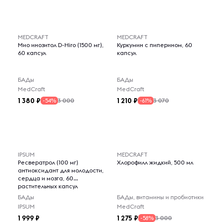
MEDCRAFT
MEDCRAFT
Мио инозитол D-Hiro (1500 мг),
Куркумин с пиперином, 60
60 капсул
капсул
БАДы
БАДы
MedCraft
MedCraft
1 380
1 210
3 000
3 070
-54%
-61%
IPSUM
MEDCRAFT
Ресвератрол (100 мг)
Хлорофилл жидкий, 500 мл
антиоксидант для молодости,
сердца и мозга, 60
растительных капсул
БАДы
БАДы, витамины и пробиотики
IPSUM
MedCraft
1 999
1 275
3 000
-58%