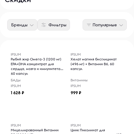
Бренды
Фильтры
Популярные
IPSUM
IPSUM
Рыбий жир Омега-3 (1200 мг)
Хелат магния бисглицинат
EPA+DHA концентрат для
(496 мг) + Витамин B6, 60
сердца, мозга и иммунитета,
капсул
60 капсул
БАДы
Витамины
IPSUM
IPSUM
1 628
999
IPSUM
IPSUM
Мицеллированный Витамин
Цинк Пиколинат для