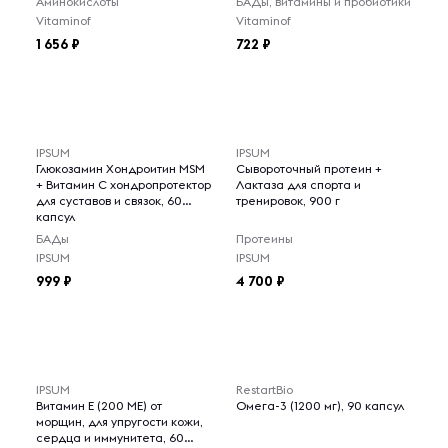
Аминокислоты
БАДы, витамины и пробиотики
Vitaminof
Vitaminof
1 656
722
IPSUM
IPSUM
Глюкозамин Хондроитин MSM
Сывороточный протеин +
+ Витамин C хондропротектор
Лактаза для спорта и
для суставов и связок, 60
тренировок, 900 г
капсул
БАДы
Протеины
IPSUM
IPSUM
999
4 700
IPSUM
RestartBio
Витамин Е (200 МЕ) от
Омега-3 (1200 мг), 90 капсул
морщин, для упругости кожи,
сердца и иммунитета, 60