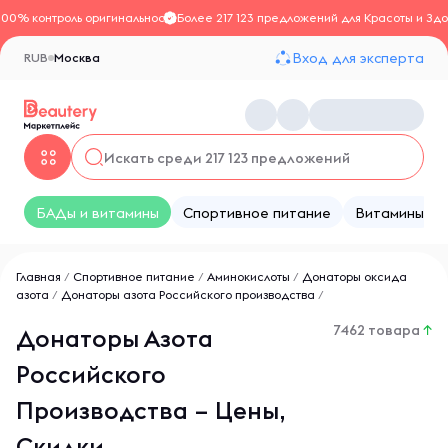
100% контроль оригинальности
Более 217 123 предложений для Красоты и Здо
Вход для эксперта
RUB
Москва
БАДы и витамины
Спортивное питание
Витамины
Главная
/
Спортивное питание
/
Аминокислоты
/
Донаторы оксида
азота
/
Донаторы азота Российского производства
/
7462 товара
↑
Донаторы Азота
Российского
Производства – Цены,
Скидки