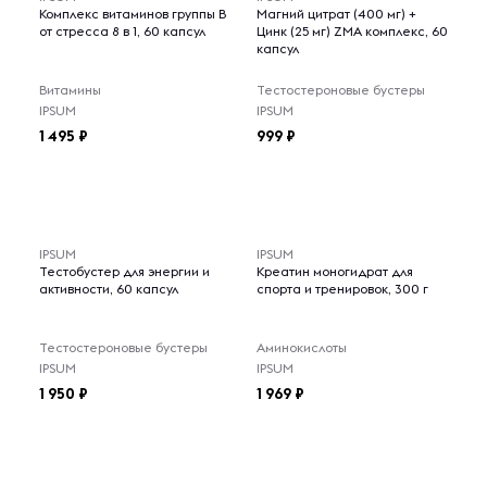
Комплекс витаминов группы B
Магний цитрат (400 мг) +
от стресса 8 в 1, 60 капсул
Цинк (25 мг) ZMA комплекс, 60
капсул
Витамины
Тестостероновые бустеры
IPSUM
IPSUM
1 495
999
IPSUM
IPSUM
Тестобустер для энергии и
Креатин моногидрат для
активности, 60 капсул
спорта и тренировок, 300 г
Тестостероновые бустеры
Аминокислоты
IPSUM
IPSUM
1 950
1 969