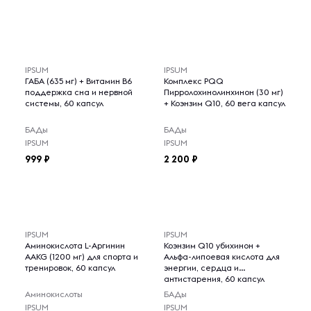
IPSUM
IPSUM
ГАБА (635 мг) + Витамин B6
Комплекс PQQ
поддержка сна и нервной
Пирролохинолинхинон (30 мг)
системы, 60 капсул
+ Коэнзим Q10, 60 вега капсул
БАДы
БАДы
IPSUM
IPSUM
999
2 200
IPSUM
IPSUM
Аминокислота L-Аргинин
Коэнзим Q10 убихинон +
AAKG (1200 мг) для спорта и
Альфа-липоевая кислота для
тренировок, 60 капсул
энергии, сердца и
антистарения, 60 капсул
Аминокислоты
БАДы
IPSUM
IPSUM