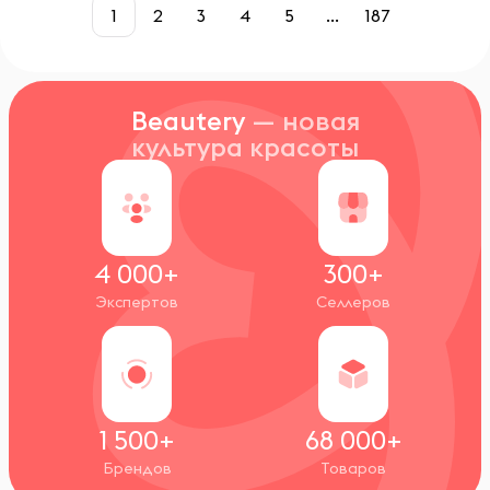
1
2
3
4
5
...
187
Beautery
— новая
культура красоты
4 000+
300+
Экспертов
Селлеров
1 500+
68 000+
Брендов
Товаров