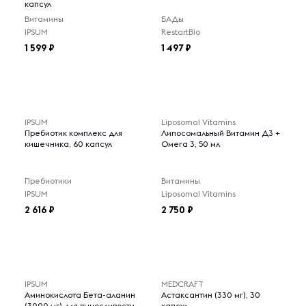
капсул
Витамины
БАДы
IPSUM
RestartBio
1 599
1 497
IPSUM
Liposomal Vitamins
Пребиотик комплекс для
Липосомальный Витамин Д3 +
кишечника, 60 капсул
Омега 3, 50 мл
Пребиотики
Витамины
IPSUM
Liposomal Vitamins
2 616
2 750
IPSUM
MEDCRAFT
Аминокислота Бета-аланин
Астаксантин (330 мг), 30
(3000 мг) для выносливости,
капсул