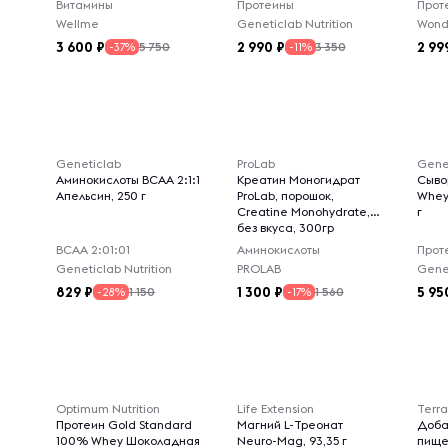
Витамины
Протеины
Прот
Wellme
Geneticlab Nutrition
Wond
3 600
2 990
2 99
5 750
3 350
-37%
-11%
Geneticlab
ProLab
Gene
Аминокислоты BCAA 2:1:1
Креатин Моногидрат
Сыво
Апельсин, 250 г
ProLab, порошок,
Whey
Creatine Monohydrate,
г
без вкуса, 300гр
ВСАА 2:01:01
Аминокислоты
Прот
Geneticlab Nutrition
PROLAB
Genet
829
1 300
5 95
1 150
1 560
-28%
-17%
Optimum Nutrition
Life Extension
Terra
Протеин Gold Standard
Магний L-Треонат
Доба
100% Whey Шоколадная
Neuro-Mag, 93,35 г
пище