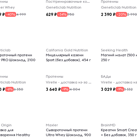
еины
Посттренировочные комплексы
Протеины
er Whey
Geneticlab Nutrition
Geneticlab Nutrition
9
629
2 390
4 999
950
2 99
-40%
-34%
-20%
ticlab
California Gold Nutrition
Seeking Health
роточный протеин
Мицеллярный казеин
Магний малат (500 м
 PRO Шоколад, 2100
Sport (без добавок), 454 г
250 г
еины
Протеины
БАДы
iclab Nutrition
Virelle - доставка из-за рубежа
0
3 640
3 029
6 350
4 004
3 332
-6%
-9%
-9%
 Origin
Maxler
BrainMD
вка для
Сывороточный протеин
Креатин Smart Crea
варения Healthy
Ultra Whey Шоколад, 900
+ Без добавок, 350 г