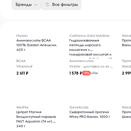
Бренды
Все фильтры
Maxler
California Gold Nutrition
Wond
Аминокислоты BCAA
Гидролизованные
Прот
100% Golden Апельсин,
пептиды морского
Ванил
420 г
коллагена с
гиалуроновой кислотой и
витамином C CollagenUP
BCAA
Аминокислоты
Прот
Нейтральный вкус, 206 г
Vitaminof
Virelle - доставка из-за рубежа
Wond
2 611
1 578
2 99
1 736
-9%
WellMe
Geneticlab
Wond
Цитрат Магния
Сывороточный протеин
Прот
Биодоступный порошок
Whey PRO Банан, 1000 г
Шоко
FAST Aquamin (74 мг),
240 г