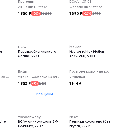
Протеины
ВСАА 4:01:01
All Heath Nutrition
Geneticlab Nutrition
1 980
1 590
0
14 200
2 150
-86%
-26%
NOW
Maxler
г),
Порошок бисглицината
Изотоник Max Motion
магния, 227 г
Апельсин, 500 г
БАДы
Посттренировочные комплексы
Virelle - доставка из-за рубежа
Virelle - доставка из-за рубежа
Vitaminof
1 983
1 144
2 181
-9%
Все цены
Wonder Whey
NOW
tine
BCAA аминокислоты 2-1-1
Пептиды коллагена (без
Клубника, 720 г
вкуса), 227 г