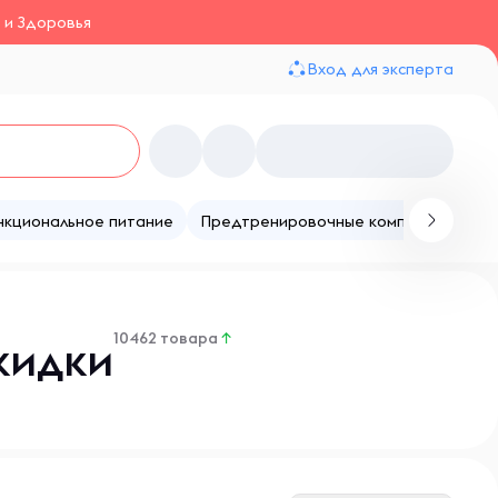
 и Здоровья
Вход для эксперта
нкциональное питание
Предтренировочные комплексы
Те
10462 товара
↑
кидки