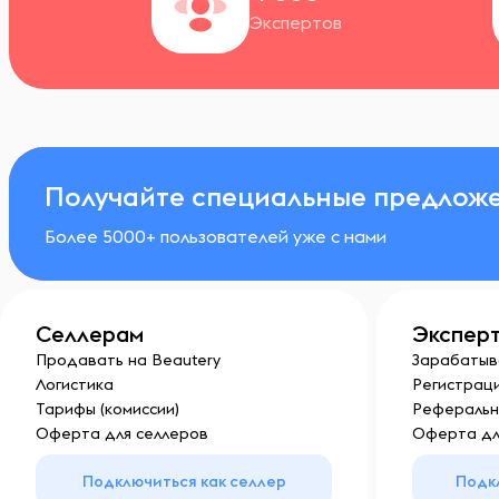
Экспертов
Получайте специальные предложе
Более 5000+ пользователей уже с нами
Селлерам
Экспер
Продавать на Beautery
Зарабатыв
Логистика
Регистраци
Тарифы (комиссии)
Реферальн
Оферта для селлеров
Оферта дл
Подключиться как селлер
Подк