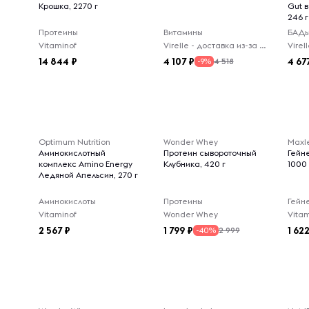
Крошка, 2270 г
Gut 
246 г
Протеины
Витамины
БАД
Vitaminof
Virelle - доставка из-за рубежа
14 844
4 107
4 67
4 518
-9%
Optimum Nutrition
Wonder Whey
Maxl
Аминокислотный
Протеин сывороточный
Гейн
комплекс Amino Energy
Клубника, 420 г
1000 
Ледяной Апельсин, 270 г
Аминокислоты
Протеины
Гейн
Vitaminof
Wonder Whey
Vitam
2 567
1 799
1 62
2 999
-40%