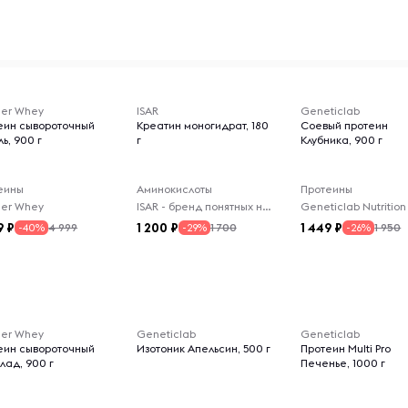
er Whey
ISAR
Geneticlab
еин сывороточный
Креатин моногидрат, 180
Соевый протеин
ь, 900 г
г
Клубника, 900 г
еины
Аминокислоты
Протеины
er Whey
ISAR - бренд понятных нутрицевтиков на каждый день.
Geneticlab Nutrition
9
1 200
1 449
4 999
1 700
1 950
-40%
-29%
-26%
er Whey
Geneticlab
Geneticlab
еин сывороточный
Изотоник Апельсин, 500 г
Протеин Multi Pro
лад, 900 г
Печенье, 1000 г