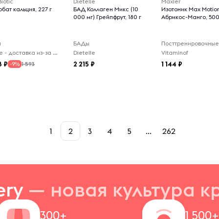
Biotic
Dietelle
Maxler
бат кальция, 227 г
БАД Коллаген Микс (10
Изотоник Max Motio
000 мг) Грейпфрут, 180 г
Абрикос-Манго, 500
ы
БАДы
Virelle - доставка из-за рубежа
Dietelle
Vitaminof
8
2 215
1 144
1 593
-9%
1
2
3
4
5
...
262
ery
— новая
культура к
300+
1 500