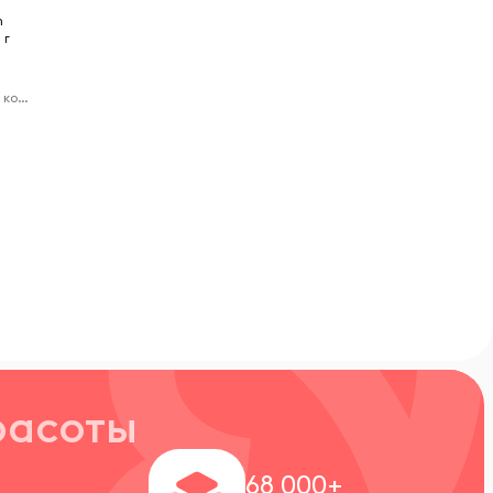
n
 г
Посттренировочные комплексы
расоты
+
68 000+