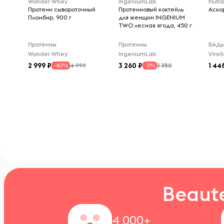
Wonder Whey
IngeniumLab
Nutri
Протеин сывороточный
Протеиновый коктейль
Аскор
Пломбир, 900 г
для женщин INGENIUM
TWO лесная ягода, 450 г
Протеины
Протеины
БАД
Wonder Whey
IngeniumLab
2 999
3 260
1 44
4 999
3 350
-40%
-3%
Beaut
4 000+