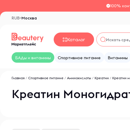
100% кон
RUB
Москва
Каталог
БАДы и витамины
Спортивное питание
Витамины
Главная
/
Спортивное питание
/
Аминокислоты
/
Креатин
/
Креатин м
Креатин Моногидрат