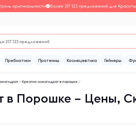
троль оригинальности
Более 217 123 предложений для Красоты
Пребиотики
Протеины
Космецевтика
Гейнеры
Фу
оногидрат
/
Креатин моногидрат в порошке
/
 в Порошке – Цены, С