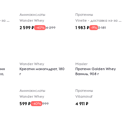
Аминокислоты
Протеины
Virelle - доставка из-за рубежа
Wonder Whey
Virelle - доставка из-за рубежа
2 599
1 983
4 299
2 181
-40%
-9%
Wonder Whey
Maxler
нин
Креатин моногидрат, 180
Протеин Golden Whey
ко,
г
Ваниль, 908 г
Аминокислоты
Протеины
Wonder Whey
Vitaminof
599
4 911
999
-40%