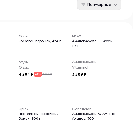
Популярные
Orzax
NOW
Коллаген порошок, 454 г
Аминокислота L-Тирозин,
113 г
БАДы
Аминокислоты
Orzax
Vitaminof
4 204
3 289
4 550
-8%
Uplex
Geneticlab
Протеин сывороточный
Аминокислоты BCAA 4:1:1
Банан, 900 г
Ананас, 500 г