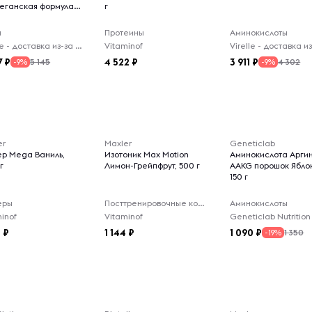
веганская формула,
г
ы
Протеины
Аминокислоты
Virelle - доставка из-за рубежа
Vitaminof
7
4 522
3 911
5 145
4 302
-9%
-9%
er
Maxler
Geneticlab
ер Mega Ваниль,
Изотоник Max Motion
Аминокислота Арги
г
Лимон-Грейпфрут, 500 г
AAKG порошок Ябло
150 г
еры
Посттренировочные комплексы
Аминокислоты
inof
Vitaminof
Geneticlab Nutrition
2
1 144
1 090
1 350
-19%