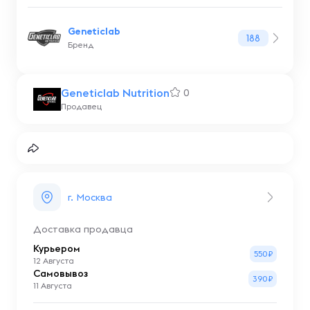
Geneticlab
188
Бренд
Geneticlab Nutrition
0
Продавец
г. Москва
Доставка продавца
Курьером
550₽
12 Августа
Самовывоз
390₽
11 Августа