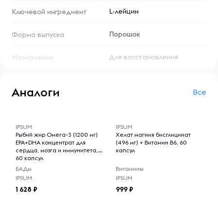
Особенности:
L-лейцин
Ключевой ингредиент
Продукт имеет приятный апельсиновый вкус, что делает
Порошок
Форма выпуска
его легким и приятным в употреблении. Он идеально
подходит для спортсменов и активных людей,
Для восстановления
Назначение
стремящихся улучшить свои результаты и поддерживать
мышечную массу.
Условия хранения:
Аналоги
Все
Хранить в сухом и прохладном месте, вдали от прямых
-- : -- : --
-- : -- : --
солнечных лучей и источников влаги. После открытия
упаковки плотно закрывать, чтобы сохранить свежесть
IPSUM
IPSUM
и эффективность продукта.
Рыбий жир Омега-3 (1200 мг)
Хелат магния бисглицинат
EPA+DHA концентрат для
(496 мг) + Витамин B6, 60
сердца, мозга и иммунитета,
капсул
60 капсул
БАДы
Витамины
IPSUM
IPSUM
1 628
999