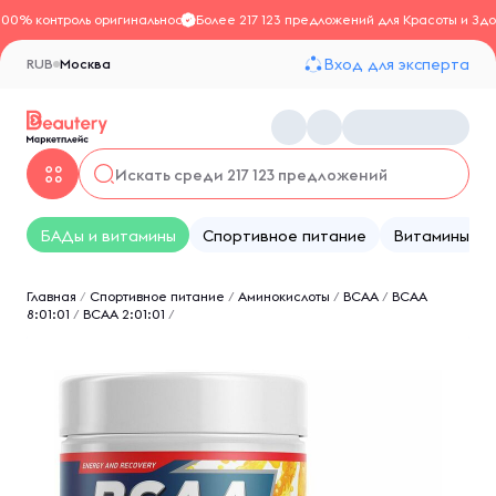
100% контроль оригинальности
Более 217 123 предложений для Красоты и Здо
Вход для эксперта
RUB
Москва
БАДы и витамины
Спортивное питание
Витамины
Главная
/
Спортивное питание
/
Аминокислоты
/
BCAA
/
ВСАА
8:01:01
/
ВСАА 2:01:01
/