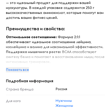
— это идеальный продукт для поддержки вашей
мускулатуры. В каждой упаковке содержится 250 г
высококачественных аминокислот, которые помогут вам
достичь ваших фитнес-целей.
Преимущества и свойства:
Оптимальное соотношение:
Формула 2:1:1
обеспечивает идеальное соотношение лейцина,
изолейцина и валина для максимальной эффективности.
Поддержка мышечного роста:
BCAA способствуют
синтезу белка и помогают в восстановлении мышц после
интенсивных тренировок.
Энергия во время тренировок:
Аминокислоты могут
Показать все
использоваться организмом в качестве источника
энергии, что помогает улучшить выносливость.
Подробная информация
Снижение усталости:
BCAA помогают уменьшить
уровень усталости во время тренировок, позволяя вам
Россия
Страна бренда
тренироваться дольше и интенсивнее.
Улучшение восстановления:
Употребление BCAA после
Мужчины
Для кого
тренировки способствует более быстрому
Женщины
восстановлению мышц и снижению болезненности.