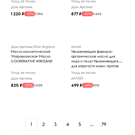
Уход за телом
Уход за телом
Дом Арганы
Дом Арганы
1 220
877
1 356
1 462
-10%
-40%
Дом Арганы/Diar Argana
Алтай
Масло косметическое
Увлажняющая формула-
'Марокканское Масло
органическое масло для
COOPERATIVE WIRGANE'
лица и тела/Увлажняющее,
для упругости кожи, против
растяжек на основе
Уход за телом
Уход за телом
виноградных семян,
Дом Арганы
АЛТАЙ
пшеничных зародышей,
820
499
1 025
лаванды, илинг-иланга
890
-20%
-44%
1
2
3
4
5
...
79