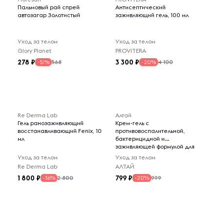
Пальмовый рай спрей
Антисептический
автозагар Золотистый
заживляющий гель, 100 мл
Уход за телом
Уход за телом
Glory Planet
PROVITERA
278
3 300
568
4 100
-51%
-20%
Re Derma Lab
Алтай
Гель ранозаживляющий
Крем-гель с
восстанавливающий Fenix, 10
противовоспалительной,
мл
бактерицидной и
заживляющей формулой для
восстановления кожных
Уход за телом
Уход за телом
покровов, 270 мл
Re Derma Lab
АЛТАЙ
1 800
799
2 800
999
-36%
-20%