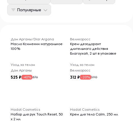
Популярные
Дом Арганы/Diar Argana
Великоросс
Масло Ксимении натуральное
Крем-дезодорант
100%
длительного действия
Благоухай, 2 шт в упаковке
Уход за телом
Уход за телом
Дом Арганы
Великоросс
525
312
876
390
-40%
-20%
Hadat Cosmetics
Hadat Cosmetics
Набор для рук Touch Reset, 50
Крем для тела Calm, 250 мл
x 2 мл