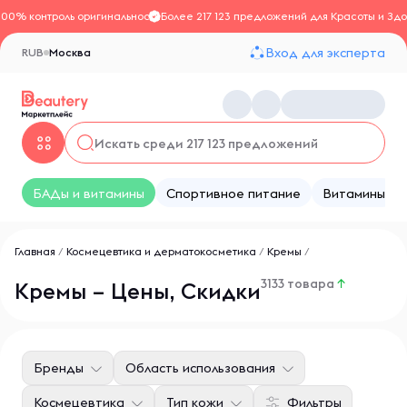
100% контроль оригинальности
Более 217 123 предложений для Красоты и Здо
Вход для эксперта
RUB
Москва
БАДы и витамины
Спортивное питание
Витамины
Главная
/
Космецевтика и дерматокосметика
/
Кремы
/
3133 товара
↑
Кремы – Цены, Скидки
Бренды
Область использования
Космецевтика
Тип кожи
Фильтры