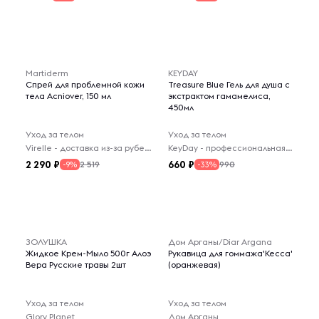
Martiderm
KEYDAY
Спрей для проблемной кожи
Treasure Blue Гель для душа с
тела Acniover, 150 мл
экстрактом гамамелиса,
450мл
Уход за телом
Уход за телом
Virelle - доставка из-за рубежа
KeyDay - профессиональная линия для волос
2 290
660
2 519
990
-9%
-33%
ЗОЛУШКА
Дом Арганы/Diar Argana
Жидкое Крем-Мыло 500г Алоэ
Рукавица для гоммажа'Кесса'
Вера Русские травы 2шт
(оранжевая)
Уход за телом
Уход за телом
Glory Planet
Дом Арганы