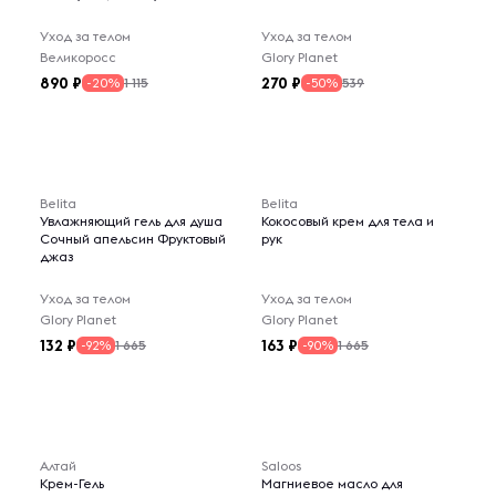
Уход за телом
Уход за телом
Великоросс
Glory Planet
890
270
1 115
539
-20%
-50%
Belita
Belita
Увлажняющий гель для душа
Кокосовый крем для тела и
Сочный апельсин Фруктовый
рук
джаз
Уход за телом
Уход за телом
Glory Planet
Glory Planet
132
163
1 665
1 665
-92%
-90%
Алтай
Saloos
Крем-Гель
Магниевое масло для