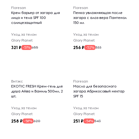
Floresan
Floresan
Крем барьер от загара для
Пенка увлажняющая после
лица и тела SPF 100
загара с алоэ вера Пантенол
солнцезащитный
150 мл
Уход за телом
Уход за телом
Glory Planet
Glory Planet
321
256
655
533
-51%
-52%
Витэкс
Floresan
EXOTIC FRESH Крем-гель для
Масло для безопасного
душа Айва и Ваниль 500мл. 2
загара Абрикосовый нектар
шт.
SPF 15
Уход за телом
Уход за телом
Glory Planet
Glory Planet
258
251
620
543
-58%
-54%