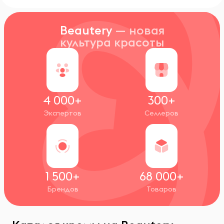
Beautery
— новая
культура красоты
4 000+
300+
Экспертов
Селлеров
1 500+
68 000+
Брендов
Товаров