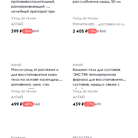
противовоспалительный,
расслабления мышц, 50 мл
ранозаживляющий -
лечебный препарат при
дерматите и экземе, кожном
Уход за телом
Уход за телом
зуде, аллергии, ранах, укусах,
АЛТАЙ
PrimeHealth - доставка из-за рубежа
сыпи, воспалении и отеке, 75
399
2 405
мл
899
2 532
-56%
-5%
Алтай
Алтай
Масло-уход от растяжек и
Бальзам-гель для суставов
для восстановления кожи
'ЭКСТРА' Антиартритная
тела на основе календулы,
формула для восстановления
шиповника, льна, сои,
суставов, мышщ и связок с
кукурузы, 100 мл
обезболивающим и
Уход за телом
Уход за телом
противовоспалительным
АЛТАЙ
АЛТАЙ
действием
499
439
960
699
-48%
-37%
Floresan
PROVITERA