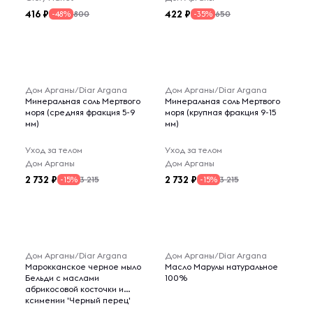
416
422
800
650
-48%
-35%
Дом Арганы/Diar Argana
Дом Арганы/Diar Argana
Минеральная соль Мертвого
Минеральная соль Мертвого
моря (средняя фракция 5-9
моря (крупная фракция 9-15
мм)
мм)
Уход за телом
Уход за телом
Дом Арганы
Дом Арганы
2 732
2 732
3 215
3 215
-15%
-15%
Дом Арганы/Diar Argana
Дом Арганы/Diar Argana
Марокканское черное мыло
Масло Марулы натуральное
Бельди с маслами
100%
абрикосовой косточки и
ксимении 'Черный перец'