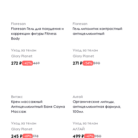
Floresan
Floresan
Floresan Гель для похудения и
Гель липолитик контрастный
коррекции фигуры Fitness
антицеллюлитный
Body
Уход за телом
Уход за телом
Glory Planet
Glory Planet
272
271
469
590
-42%
-54%
Витэкс
Алтай
Крем массажный
Органические липиды,
Антицеллюлитный Баня Сауна
антицеллюлитная формула,
Массаж
100мл
Уход за телом
Уход за телом
Glory Planet
АЛТАЙ
245
499
778
950
-69%
-47%