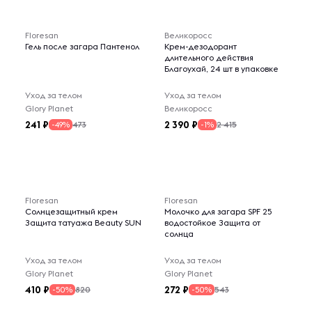
Floresan
Великоросс
Гель после загара Пантенол
Крем-дезодорант
длительного действия
Благоухай, 24 шт в упаковке
Уход за телом
Уход за телом
Glory Planet
Великоросс
241
2 390
473
2 415
-49%
-1%
Floresan
Floresan
Солнцезащитный крем
Молочко для загара SPF 25
Защита татуажа Beauty SUN
водостойкое Защита от
солнца
Уход за телом
Уход за телом
Glory Planet
Glory Planet
410
272
820
543
-50%
-50%