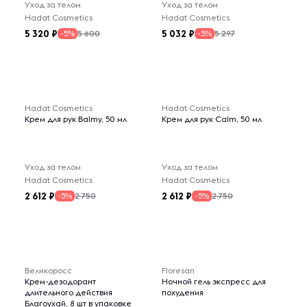
Уход за телом
Уход за телом
Hadat Cosmetics
Hadat Cosmetics
5 320
5 032
5 600
5 297
-5%
-5%
Hadat Cosmetics
Hadat Cosmetics
Крем для рук Balmy, 50 мл
Крем для рук Calm, 50 мл
Уход за телом
Уход за телом
Hadat Cosmetics
Hadat Cosmetics
2 612
2 612
2 750
2 750
-5%
-5%
Великоросс
Floresan
Крем-дезодорант
Ночной гель экспресс для
длительного действия
похудения
Благоухай, 8 шт в упаковке