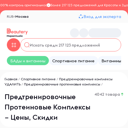
100% контроль оригинальности
Более 217 123 предложений для Красоты и Здо
Вход для эксперта
RUB
Москва
БАДы и витамины
Спортивное питание
Витамины
Главная
/
Спортивное питание
/
Предтренировочные комплексы
УДАЛИТЬ
/
Предтренировочные протеиновые комплексы
/
4042 товара
↑
Предтренировочные
Протеиновые Комплексы
– Цены, Скидки