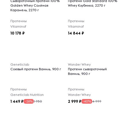
Сывороточный протеин 100%
Протеин Gold Standard 100%
Golden Whey Солёная
Whey Клубника, 2270 г
Карамель, 2270 г
Протеины
Протеины
Vitaminof
Vitaminof
10 178
14 844
Geneticlab
Wonder Whey
Соевый протеин Ваниль, 900 г
Протеин сывороточный
Ваниль, 900 г
Протеины
Протеины
Geneticlab Nutrition
Wonder Whey
1 449
2 999
1 950
4 999
-26%
-40%