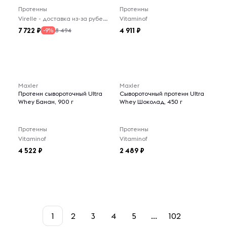
Протеины
Протеины
Virelle - доставка из-за рубежа
Vitaminof
7 722
4 911
8 494
-9%
Maxler
Maxler
Протеин сывороточный Ultra
Сывороточный протеин Ultra
Whey Банан, 900 г
Whey Шоколад, 450 г
Протеины
Протеины
Vitaminof
Vitaminof
4 522
2 489
1
2
3
4
5
...
102