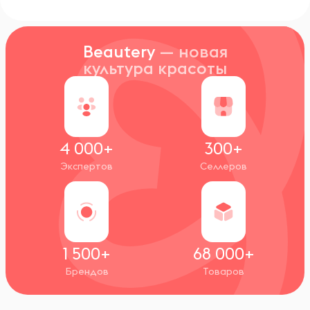
Beautery
— новая
культура красоты
4 000+
300+
Экспертов
Селлеров
1 500+
68 000+
Брендов
Товаров