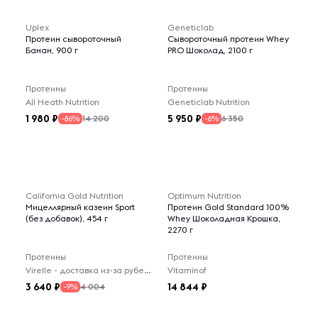
Uplex
Geneticlab
Протеин сывороточный
Сывороточный протеин Whey
Банан, 900 г
PRO Шоколад, 2100 г
Протеины
Протеины
All Heath Nutrition
Geneticlab Nutrition
1 980
5 950
14 200
6 350
-86%
-6%
California Gold Nutrition
Optimum Nutrition
Мицеллярный казеин Sport
Протеин Gold Standard 100%
(без добавок), 454 г
Whey Шоколадная Крошка,
2270 г
Протеины
Протеины
Virelle - доставка из-за рубежа
Vitaminof
3 640
14 844
4 004
-9%