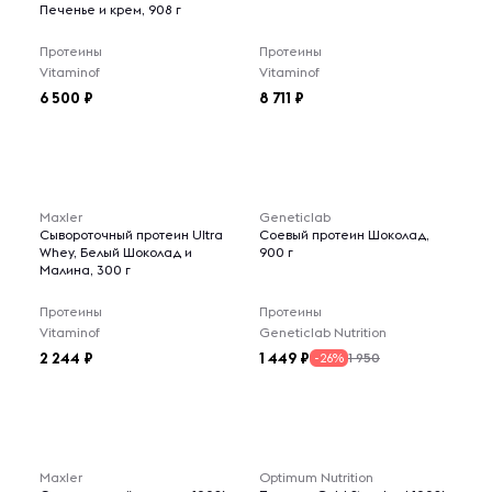
Печенье и крем, 908 г
Протеины
Протеины
Vitaminof
Vitaminof
6 500
8 711
Maxler
Geneticlab
Сывороточный протеин Ultra
Соевый протеин Шоколад,
Whey, Белый Шоколад и
900 г
Малина, 300 г
Протеины
Протеины
Vitaminof
Geneticlab Nutrition
2 244
1 449
1 950
-26%
Maxler
Optimum Nutrition