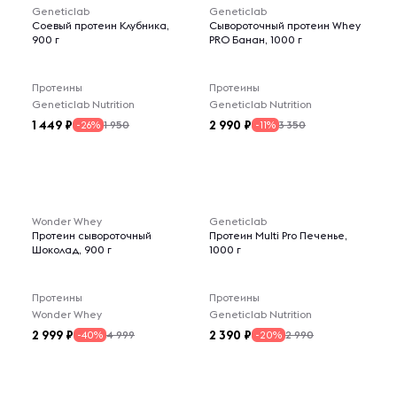
Geneticlab
Geneticlab
Соевый протеин Клубника,
Сывороточный протеин Whey
900 г
PRO Банан, 1000 г
Протеины
Протеины
Geneticlab Nutrition
Geneticlab Nutrition
1 449
2 990
1 950
3 350
-26%
-11%
Wonder Whey
Geneticlab
Протеин сывороточный
Протеин Multi Pro Печенье,
Шоколад, 900 г
1000 г
Протеины
Протеины
Wonder Whey
Geneticlab Nutrition
2 999
2 390
4 999
2 990
-40%
-20%