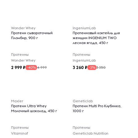
Wonder Whey
IngeniumLab
Протеин сывороточный
Протеиновый коктейль для
Пломбир, 900 г
женщин INGENIUM TWO
лесная ягода, 450 г
Протеины
Протеины
Wonder Whey
IngeniumLab
2 999
3 260
4 999
3 350
-40%
-3%
Maxler
Geneticlab
Протеин Ultra Whey
Протеин Multi Pro Клубника,
Молочный шоколад, 450 г
1000 г
Протеины
Протеины
Vitaminof
Geneticlab Nutrition