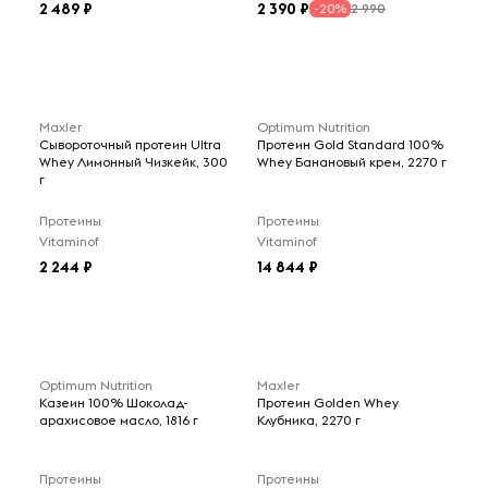
2 489
2 390
2 990
-20%
Maxler
Optimum Nutrition
Сывороточный протеин Ultra
Протеин Gold Standard 100%
Whey Лимонный Чизкейк, 300
Whey Банановый крем, 2270 г
г
Протеины
Протеины
Vitaminof
Vitaminof
2 244
14 844
Optimum Nutrition
Maxler
Казеин 100% Шоколад-
Протеин Golden Whey
арахисовое масло, 1816 г
Клубника, 2270 г
Протеины
Протеины