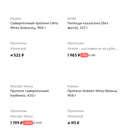
Maxler
NOW
Сывороточный протеин Ultra
Пептиды коллагена (без
Whey Шоколад, 900 г
вкуса), 227 г
Протеины
Протеины
Vitaminof
Virelle - доставка из-за рубежа
4 522
1 983
2 181
-9%
Wonder Whey
Maxler
Протеин сывороточный
Протеин Golden Whey Ваниль,
Клубника, 420 г
908 г
Протеины
Протеины
Wonder Whey
Vitaminof
1 799
4 911
2 999
-40%