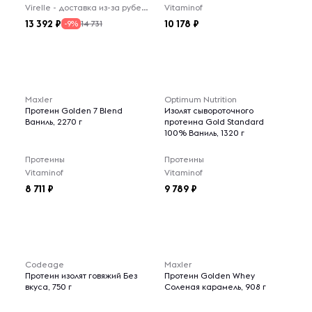
Virelle - доставка из-за рубежа
Vitaminof
13 392
10 178
14 731
-9%
Maxler
Optimum Nutrition
Протеин Golden 7 Blend
Изолят сывороточного
Ваниль, 2270 г
протеина Gold Standard
100% Ваниль, 1320 г
Протеины
Протеины
Vitaminof
Vitaminof
8 711
9 789
Codeage
Maxler
Протеин изолят говяжий Без
Протеин Golden Whey
вкуса, 750 г
Соленая карамель, 908 г