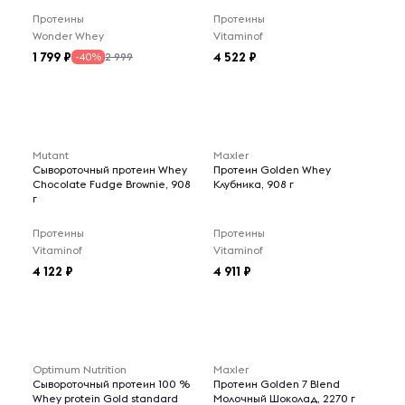
Протеины
Протеины
Wonder Whey
Vitaminof
1 799
4 522
2 999
-40%
Mutant
Maxler
Сывороточный протеин Whey
Протеин Golden Whey
Chocolate Fudge Brownie, 908
Клубника, 908 г
г
Протеины
Протеины
Vitaminof
Vitaminof
4 122
4 911
Optimum Nutrition
Maxler
Сывороточный протеин 100 %
Протеин Golden 7 Blend
Whey protein Gold standard
Молочный Шоколад, 2270 г