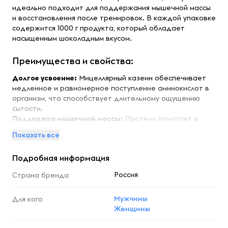
идеально подходит для поддержания мышечной массы
и восстановления после тренировок. В каждой упаковке
содержится 1000 г продукта, который обладает
насыщенным шоколадным вкусом.
Преимущества и свойства:
Долгое усвоение:
Мицеллярный казеин обеспечивает
медленное и равномерное поступление аминокислот в
организм, что способствует длительному ощущению
сытости.
Поддержка мышечной массы:
Протеин помогает в
восстановлении и росте мышечной ткани, что особенно
Показать все
важно для спортсменов и активных людей.
Удобство использования:
Легко растворяется в воде
Подробная информация
или молоке, что делает его идеальным для
приготовления коктейлей и смузи.
Россия
Страна бренда
Натуральный состав:
Продукт не содержит
искусственных добавок и консервантов, что делает его
Мужчины
Для кого
безопасным для здоровья.
Женщины
Подходит для всех:
Идеален как для профессиональных
спортсменов, так и для любителей фитнеса.