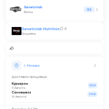
Geneticlab
188
Бренд
Geneticlab Nutrition
0
Продавец
г. Москва
Доставка продавца
Курьером
550₽
11 Августа
Самовывоз
390₽
10 Августа