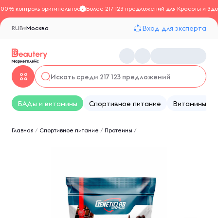
100% контроль оригинальности
Более 217 123 предложений для Красоты и Здо
Вход для эксперта
RUB
Москва
БАДы и витамины
Спортивное питание
Витамины
Главная
/
Спортивное питание
/
Протеины
/