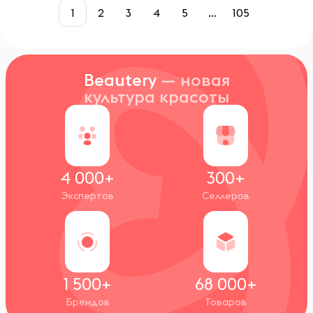
1
2
3
4
5
...
105
Beautery
— новая
культура красоты
4 000+
300+
Экспертов
Селлеров
1 500+
68 000+
Брендов
Товаров