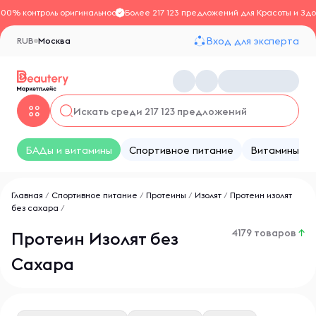
100% контроль оригинальности
Более 217 123 предложений для Красоты и Здо
Вход для эксперта
RUB
Москва
БАДы и витамины
Спортивное питание
Витамины
Главная
/
Спортивное питание
/
Протеины
/
Изолят
/
Протеин изолят
без сахара
/
4179 товаров
↑
Протеин Изолят без
Сахара