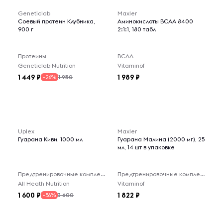
Geneticlab
Maxler
Соевый протеин Клубника,
Аминокислоты BCAA 8400
900 г
2:1:1, 180 табл
Протеины
BCAA
Geneticlab Nutrition
Vitaminof
1 449
1 989
1 950
-26%
Товары для 18+ лет
Uplex
Maxler
Гуарана Киви, 1000 мл
Гуарана Малина (2000 мг), 25
мл, 14 шт в упаковке
Предтренировочные комплексы
Предтренировочные комплексы
All Heath Nutrition
Vitaminof
1 600
1 822
3 600
-56%