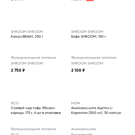
SHROOM SHROOM
SHROOM SHROOM
Какао BRAIN, 250 г
Кофе SHROOM, 150 г
Функциональное питание
Функциональное питание
SHROOM SHROOM
SHROOM SHROOM
2 750
2 100
ЯСО
NOW
Соевый сыр тофу, Яблоко-
Аминокислота Ацетил L-
корица, 175 г, 6 шт в упаковке
Карнитин (500 мг), 50 капсул
Функциональное питание
Аминокислоты
ЯСО
PrimeHealth