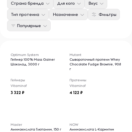
Страна бренда
Для кого
Вкус
Тип протеина
Назначение
Фильтры
Популярные
Optimum System
Mutant
Гейнер 100% Mass Gainer
Сывороточный протеин Whey
Шоколад, 3000 г
Chocolate Fudge Brownie, 908
г
Гейнеры
Протеины
Vitaminof
Vitaminof
3 322
4 122
Maxler
NOW
Аминокислота Глютамин, 150 г
Аминокислота L-Карнитин