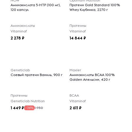
NOW
Optimum Nutrition
Аминокислота 5-НТР (100 мг),
Протеин Gold Standard 100%
120 капсул
Whey Клубника, 2270 г
Аминокислоты
Протеины
Vitaminof
Vitaminof
2 278
14 844
Geneticlab
Maxler
Соевый протеин Ваниль, 900 г
Аминокислоты BCAA 100%
Golden Апельсин, 420 г
Протеины
BCAA
Geneticlab Nutrition
Vitaminof
1 449
2 611
1 950
-26%