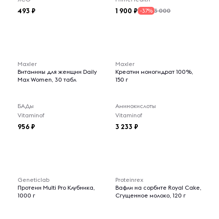
493
1 900
3 000
-37%
Maxler
Maxler
Витамины для женщин Daily
Креатин моногидрат 100%,
Max Women, 30 табл
150 г
БАДы
Аминокислоты
Vitaminof
Vitaminof
956
3 233
Geneticlab
Proteinrex
Протеин Multi Pro Клубника,
Вафли на сорбите Royal Cake,
1000 г
Сгущенное молоко, 120 г