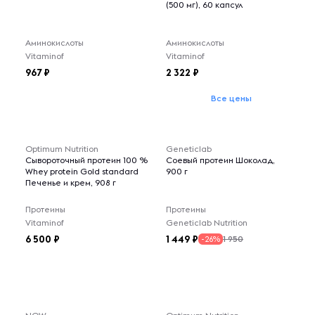
(500 мг), 60 капсул
Аминокислоты
Аминокислоты
Vitaminof
Vitaminof
967
2 322
Все цены
Optimum Nutrition
Geneticlab
Сывороточный протеин 100 %
Соевый протеин Шоколад,
Whey protein Gold standard
900 г
Печенье и крем, 908 г
Протеины
Протеины
Vitaminof
Geneticlab Nutrition
6 500
1 449
1 950
-26%