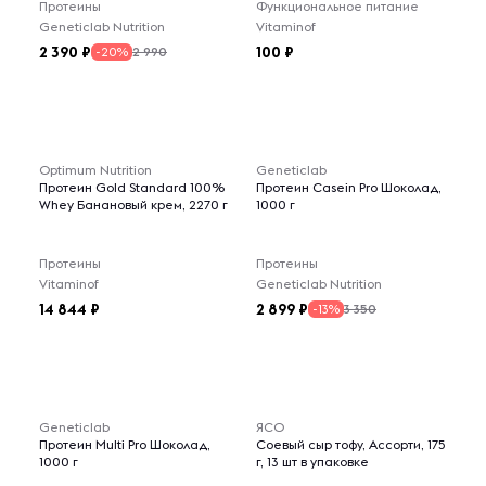
Протеины
Функциональное питание
Geneticlab Nutrition
Vitaminof
2 390
100
2 990
-20%
Optimum Nutrition
Geneticlab
Протеин Gold Standard 100%
Протеин Casein Pro Шоколад,
Whey Банановый крем, 2270 г
1000 г
Протеины
Протеины
Vitaminof
Geneticlab Nutrition
14 844
2 899
3 350
-13%
Geneticlab
ЯСО
Протеин Multi Pro Шоколад,
Соевый сыр тофу, Ассорти, 175
1000 г
г, 13 шт в упаковке