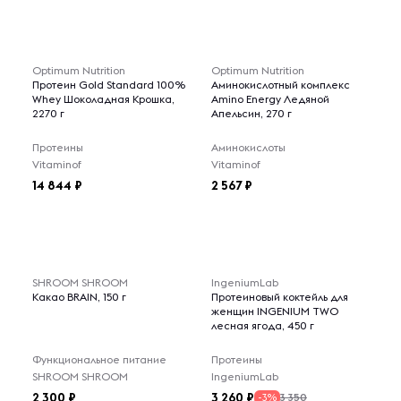
Optimum Nutrition
Optimum Nutrition
Протеин Gold Standard 100%
Аминокислотный комплекс
Whey Шоколадная Крошка,
Amino Energy Ледяной
2270 г
Апельсин, 270 г
Протеины
Аминокислоты
Vitaminof
Vitaminof
14 844
2 567
SHROOM SHROOM
IngeniumLab
Какао BRAIN, 150 г
Протеиновый коктейль для
женщин INGENIUM TWO
лесная ягода, 450 г
Функциональное питание
Протеины
SHROOM SHROOM
IngeniumLab
2 300
3 260
3 350
-3%