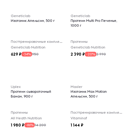
Geneticlab
Geneticlab
Изотоник Апельсин, 500 г
Протеин Multi Pro Печенье,
1000 г
Посттренировочные комплексы
Протеины
Geneticlab Nutrition
Geneticlab Nutrition
629
2 390
950
2 990
-34%
-20%
Uplex
Maxler
Протеин сывороточный
Изотоник Max Motion
Банан, 900 г
Апельсин, 500 г
Протеины
Посттренировочные комплексы
All Heath Nutrition
Vitaminof
1 980
1 144
14 200
-86%