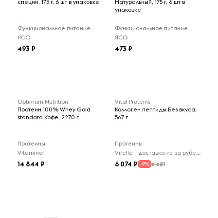
специи, 175 г, 6 шт в упаковке
Натуральный, 175 г, 6 шт в
упаковке
Функциональное питание
Функциональное питание
ЯСО
ЯСО
493
473
Optimum Nutrition
Vital Proteins
Протеин 100% Whey Gold
Коллаген пептиды Без вкуса,
standard Кофе, 2270 г
567 г
Протеины
Протеины
Vitaminof
Virelle - доставка из-за рубежа
14 844
6 074
6 681
-9%