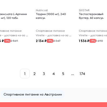
Nutricost
SIXSTAR
окислота L-Аргинин
Таурин (1000 мг), 240
Тестостероновый
 мг), 120 табл
капсул
бустер, 60 капсул
тивное питание
Спортивное питание
Спортивное питани
Virelle - доставка из-за рубежа
Virelle - доставка из-за рубежа
5
2 134
1 536
2 569
2 347
1 690
-9%
-9%
-9%
1
2
3
4
5
...
174
Спортивное питание из Австралии