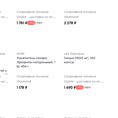
е
Спортивное питание
Спортивное питание
Virelle - доставка из-за рубежа
Virelle - доставка из-за рубежа
Vitaminof
1 781
2 278
1 959
-9%
tion
NOW
Life Extension
Заменитель сахара
Глицин (1000 мг), 100
Эритритол натуральный, 1
капсул
lb, 454 г
той и
genUP
е
Спортивное питание
Спортивное питание
06 г
Virelle - доставка из-за рубежа
Vitaminof
Virelle - доставка из-за рубежа
1 178
1 690
1 859
-9%