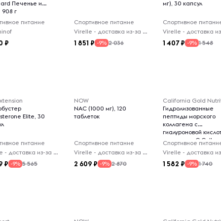
dard Печенье и
мг), 30 капсул
 908 г
тивное питание
Спортивное питание
Спортивное питани
inof
Virelle - доставка из-за рубежа
0
1 851
1 407
2 036
1 548
-9%
-9%
Extension
NOW
California Gold Nutri
обустер
NAC (1000 мг), 120
Гидролизованные
sterone Elite, 30
таблеток
пептиды морского
ул
коллагена с
гиалуроновой кисло
витамином C Colla
тивное питание
Спортивное питание
Спортивное питани
Нейтральный вкус, 2
Virelle - доставка из-за рубежа
Virelle - доставка из-за рубежа
9
2 609
1 582
5 565
2 870
1 740
-9%
-9%
-9%