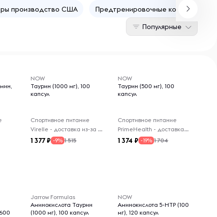
еры производство США
Предтренировочные комплексы пр
Популярные
NOW
NOW
мин,
Таурин (1000 мг), 100
Таурин (500 мг), 100
капсул
капсул
е
Спортивное питание
Спортивное питание
Virelle - доставка из-за рубежа
PrimeHealth - доставка из-за рубежа
1 377
1 374
1 515
1 704
-9%
-19%
Jarrow Formulas
NOW
Аминокислота Таурин
Аминокислота 5-НТР (100
(600
(1000 мг), 100 капсул
мг), 120 капсул