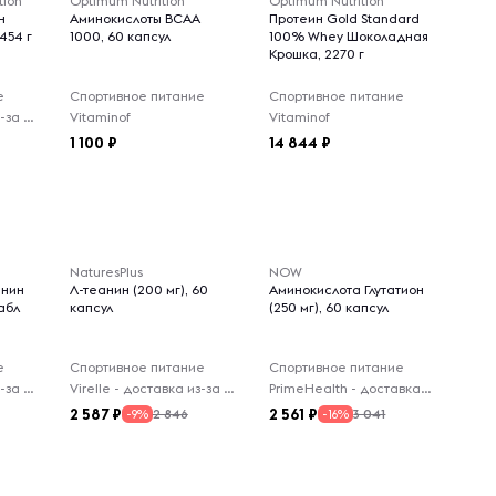
tion
Optimum Nutrition
Optimum Nutrition
н
Аминокислоты BCAA
Протеин Gold Standard
 454 г
1000, 60 капсул
100% Whey Шоколадная
Крошка, 2270 г
е
Спортивное питание
Спортивное питание
Virelle - доставка из-за рубежа
Vitaminof
Vitaminof
1 100
14 844
NaturesPlus
NOW
анин
Л-теанин (200 мг), 60
Аминокислота Глутатион
табл
капсул
(250 мг), 60 капсул
е
Спортивное питание
Спортивное питание
Virelle - доставка из-за рубежа
Virelle - доставка из-за рубежа
PrimeHealth - доставка из-за рубежа
2 587
2 561
2 846
3 041
-9%
-16%