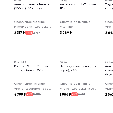
NOW
NOW
Nutri
Аминокислота L-Теанин
Аминокислота L-Тирозин,
Таури
(200 мг), 60 капсул
113 г
капс
Спортивное питание
Спортивное питание
Спор
PrimeHealth - доставка из-за рубежа
Vitaminof
2 317
3 289
2 64
2 767
-16%
BrainMD
NOW
Optim
Креатин Smart Creatine
Пептиды коллагена (без
Амин
+ Без добавок, 350 г
вкуса), 227 г
комп
Ледя
Спортивное питание
Спортивное питание
Спор
Virelle - доставка из-за рубежа
Virelle - доставка из-за рубежа
Vitam
4 799
1 986
2 56
5 279
2 185
-9%
-9%