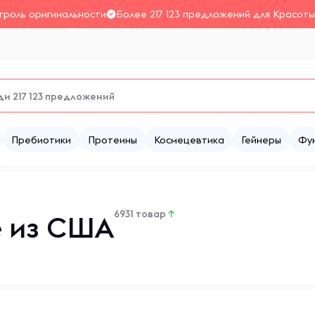
троль оригинальности
Более 217 123 предложений для Красоты
Пребиотики
Протеины
Космецевтика
Гейнеры
Фу
6931 товар
↑
е из США