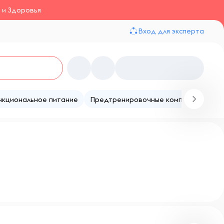
 и Здоровья
Вход для эксперта
нкциональное питание
Предтренировочные комплексы
Те