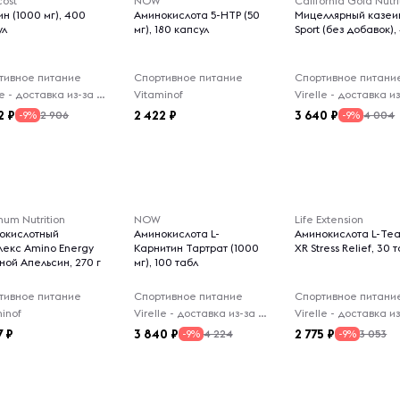
cost
NOW
California Gold Nutri
н (1000 мг), 400
Аминокислота 5-HTP (50
Мицеллярный казеи
ул
мг), 180 капсул
Sport (без добавок),
тивное питание
Спортивное питание
Спортивное питани
Virelle - доставка из-за рубежа
Vitaminof
2
2 422
3 640
2 906
4 004
-9%
-9%
um Nutrition
NOW
Life Extension
окислотный
Аминокислота L-
Аминокислота L-Те
лекс Amino Energy
Карнитин Тартрат (1000
XR Stress Relief, 30 
ной Апельсин, 270 г
мг), 100 табл
тивное питание
Спортивное питание
Спортивное питани
inof
Virelle - доставка из-за рубежа
7
3 840
2 775
4 224
3 053
-9%
-9%