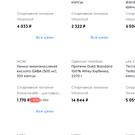
капсул
stan
крем,
Спортивное питание
Спортивное питание
Спор
Vitaminof
Vitaminof
Vitam
4 033
2 322
6 50
Все цены
Все цены
NOW
Optimum Nutrition
Life 
Гамма-аминомасляная
Протеин Gold Standard
Тест
кислота GABA (500 мг),
100% Whey Клубника,
Testo
100 капсул
2270 г
капс
Спортивное питание
Спортивное питание
Спор
PrimeHealth - доставка из-за рубежа
Vitaminof
1 770
14 844
5 05
2 150
-18%
Все цены