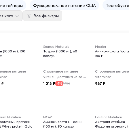
ие гейнеры
Функциональное питание США
Тестобуст
ля кого
Все фильтры
Source Naturals
Maxler
н (1000 мг), 100
Таурин (1000 мг), 60
Аминокислота Глюта
ул
капсул
150 г
тивное питание
Спортивное питание
Спортивное питани
inof
Virelle - доставка из-за рубежа
Vitaminof
8
1 013
967
1 114
-9%
um Nutrition
NOW
Evlution Nutrition
роточный протеин
Аминокислота L-Теанин
Экстракт стеблей
% Whey protein Gold
(100 мг), 90 капсул
Фадогии агрестис 