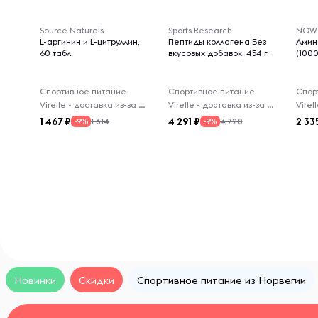
Source Naturals
Sports Research
NOW
L-аргинин и L-цитруллин,
Пептиды коллагена Без
Амин
60 табл
вкусовых добавок, 454 г
(1000
Спортивное питание
Спортивное питание
Спор
Virelle - доставка из-за рубежа
Virelle - доставка из-за рубежа
1 467
4 291
2 33
1 614
4 720
-9%
-9%
Новинки
Скидки
Спортивное питание из Норвегии