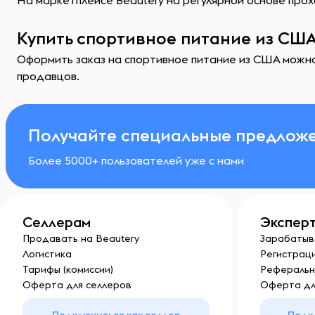
На маркетплейсе Beautery на регулярной основе прох
Купить спортивное питание из США
Оформить заказ на спортивное питание из США можно 
продавцов.
Получайте специальные предложе
Более 5000+ пользователей уже с нами
Селлерам
Экспер
Продавать на Beautery
Зарабатыв
Логистика
Регистраци
Тарифы (комиссии)
Реферальн
Оферта для селлеров
Оферта дл