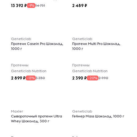
13 392
2 489
14 731
-9%
Geneticlab
Geneticlab
Протеин Casein Pro Шоколад,
Протеин Multi Pro Шоколад,
1000 г
1000 г
Протеины
Протеины
Geneticlab Nutrition
Geneticlab Nutrition
2 899
2 390
3 350
2 990
-13%
-20%
Maxler
Geneticlab
Сывороточный протеин Ultra
Гейнер Mass Шоколад, 1000 г
Whey Шоколад, 300 г