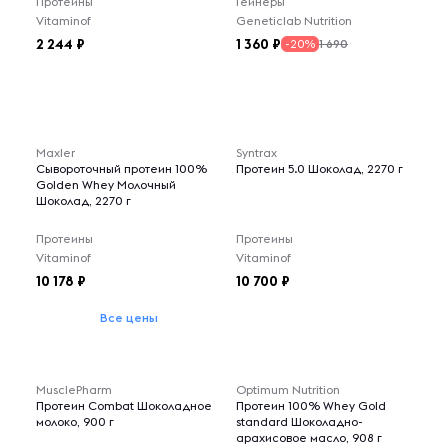
Протеины
Гейнеры
Vitaminof
Geneticlab Nutrition
2 244
1 360
1 690
-20%
Maxler
Syntrax
Сывороточный протеин 100%
Протеин 5.0 Шоколад, 2270 г
Golden Whey Молочный
Шоколад, 2270 г
Протеины
Протеины
Vitaminof
Vitaminof
10 178
10 700
Все цены
MusclePharm
Optimum Nutrition
Протеин Combat Шоколадное
Протеин 100% Whey Gold
молоко, 900 г
standard Шоколадно-
арахисовое масло, 908 г