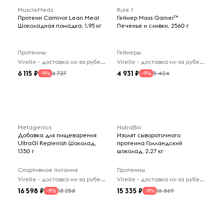
MuscleMeds
Rule 1
Протеин Carnivor Lean Meal
Гейнер Mass Gainer™
Шоколадная помадка, 1.95 кг
Печенье и сливки, 2560 г
Протеины
Гейнеры
Virelle - доставка из-за рубежа
Virelle - доставка из-за рубежа
6 115
4 931
6 727
5 424
-9%
-9%
Metagenics
NutraBio
Добавка для пищеварения
Изолят сывороточного
UltraGI Replenish Шоколад,
протеина Голландский
1350 г
шоколад, 2.27 кг
Спортивное питание
Протеины
Virelle - доставка из-за рубежа
Virelle - доставка из-за рубежа
16 598
15 335
18 258
16 869
-9%
-9%