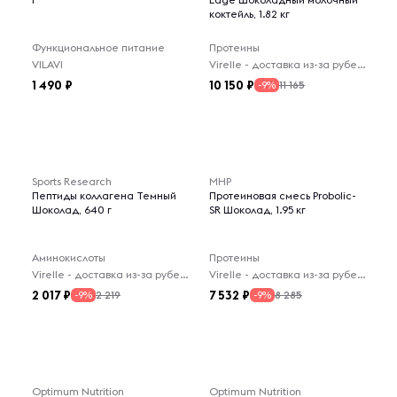
коктейль, 1.82 кг
Функциональное питание
Протеины
VILAVI
Virelle - доставка из-за рубежа
1 490
10 150
11 165
-9%
Sports Research
MHP
Пептиды коллагена Темный
Протеиновая смесь Probolic-
Шоколад, 640 г
SR Шоколад, 1.95 кг
Аминокислоты
Протеины
Virelle - доставка из-за рубежа
Virelle - доставка из-за рубежа
2 017
7 532
2 219
8 285
-9%
-9%
Optimum Nutrition
Optimum Nutrition