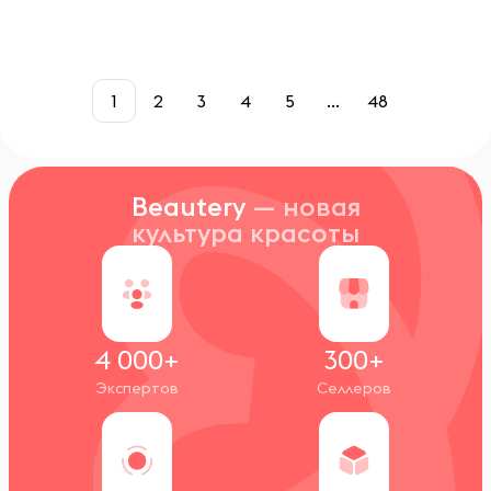
1
2
3
4
5
...
48
Beautery
— новая
культура красоты
4 000+
300+
Экспертов
Селлеров