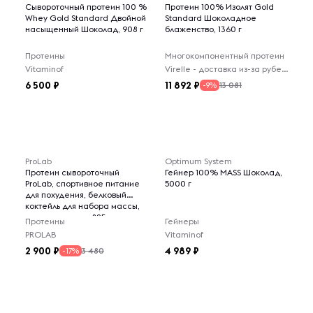
Сывороточный протеин 100 %
Протеин 100% Изолят Gold
Whey Gold Standard Двойной
Standard Шоколадное
насыщенный Шоколад, 908 г
блаженство, 1360 г
Протеины
Многокомпонентный протеин
Vitaminof
Virelle - доставка из-за рубежа
6 500
11 892
13 081
-9%
ProLab
Optimum System
Протеин сывороточный
Гейнер 100% MASS Шоколад,
ProLab, спортивное питание
5000 г
для похудения, белковый
коктейль для набора массы,
шоколад вишня, 825г
Протеины
Гейнеры
PROLAB
Vitaminof
2 900
4 989
3 480
-17%