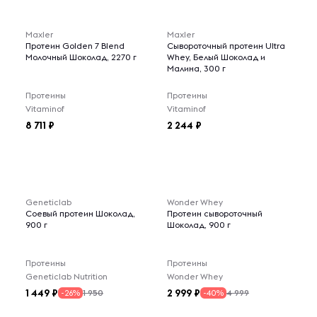
Maxler
Maxler
Протеин Golden 7 Blend
Сывороточный протеин Ultra
Молочный Шоколад, 2270 г
Whey, Белый Шоколад и
Малина, 300 г
Протеины
Протеины
Vitaminof
Vitaminof
8 711
2 244
Geneticlab
Wonder Whey
Соевый протеин Шоколад,
Протеин сывороточный
900 г
Шоколад, 900 г
Протеины
Протеины
Geneticlab Nutrition
Wonder Whey
1 449
2 999
1 950
4 999
-26%
-40%