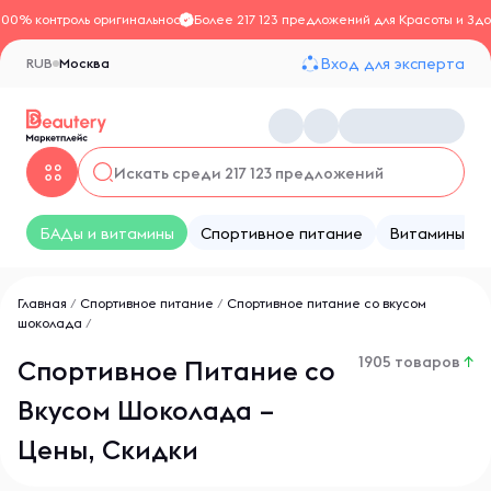
100% контроль оригинальности
Более 217 123 предложений для Красоты и Здо
Вход для эксперта
RUB
Москва
БАДы и витамины
Спортивное питание
Витамины
Главная
/
Спортивное питание
/
Спортивное питание со вкусом
шоколада
/
1905 товаров
↑
Спортивное Питание со
Вкусом Шоколада –
Цены, Скидки