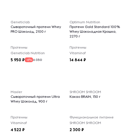
Geneticlab
Optimum Nutrition
Сывороточный протеин Whey
Протеин Gold Standard 100%
PRO Шоколад, 2100 г
Whey Шоколадная Крошка,
2270 г
Протеины
Протеины
Geneticlab Nutrition
Vitaminof
5 950
14 844
6 350
-6%
Maxler
SHROOM SHROOM
Сывороточный протеин Ultra
Какао BRAIN, 150 г
Whey Шоколад, 900 г
Протеины
Функциональное питание
Vitaminof
SHROOM SHROOM
4 522
2 300