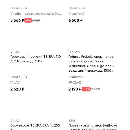
Протеины
Протеины
Virelle - доставка из-за рубежа
Vitaminof
5 566
6 500
6 123
-9%
VILAVI
ProLab
Гороховый протеин T8 ERA TO
Гейнер ProLab, спортивное
GO Шоколад, 350 г
питание для набора
мышечной массы, gainer,
воздушный шоколад, 1500 г
Протеины
Гейнеры
VILAVI
PROLAB
2 520
2 190
2 628
-17%
VILAVI
BSN
Бронекофе T8 ERA BRAIN, 250
Протеиновая смесь Syntha-6
г
Edge Шоколадный молочный