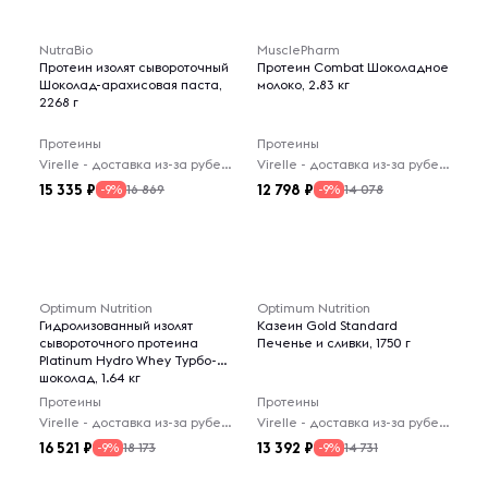
NutraBio
MusclePharm
Протеин изолят сывороточный
Протеин Combat Шоколадное
Шоколад-арахисовая паста,
молоко, 2.83 кг
2268 г
Протеины
Протеины
Virelle - доставка из-за рубежа
Virelle - доставка из-за рубежа
15 335
12 798
16 869
14 078
-9%
-9%
Optimum Nutrition
Optimum Nutrition
Гидролизованный изолят
Казеин Gold Standard
сывороточного протеина
Печенье и сливки, 1750 г
Platinum Hydro Whey Турбо-
шоколад, 1.64 кг
Протеины
Протеины
Virelle - доставка из-за рубежа
Virelle - доставка из-за рубежа
16 521
13 392
18 173
14 731
-9%
-9%