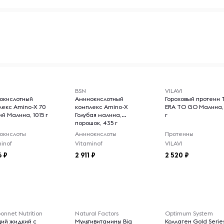
BSN
VILAVI
окислотный
Аминокислотный
Гороховый протеин 
лекс Amino-X 70
комплекс Amino-X
ERA TO GO Малина,
й Малина, 1015 г
Голубая малина,
г
порошок, 435 г
окислоты
Аминокислоты
Протеины
inof
Vitaminof
VILAVI
6
2 911
2 520
onnet Nutrition
Natural Factors
Optimum System
ций жидкий с
Мультивитамины Big
Коллаген Gold Serie