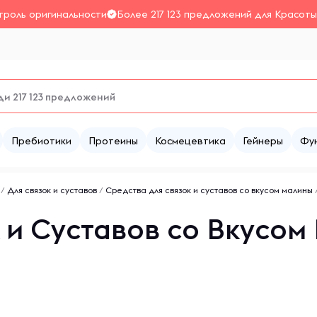
троль оригинальности
Более 217 123 предложений для Красоты
Пребиотики
Протеины
Космецевтика
Гейнеры
Фу
/
Для связок и суставов
/
Средства для связок и суставов со вкусом малины
 и Суставов со Вкусом