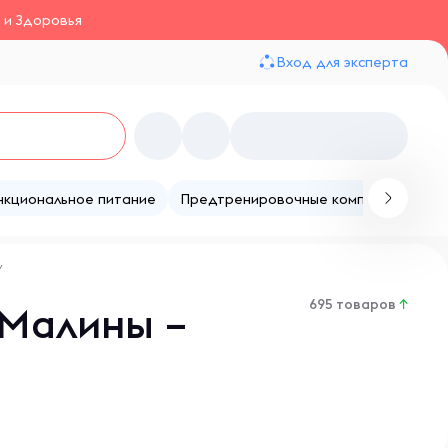
 и Здоровья
Вход для эксперта
нкциональное питание
Предтренировочные комплексы
Те
/
695 товаров
↑
 Малины –