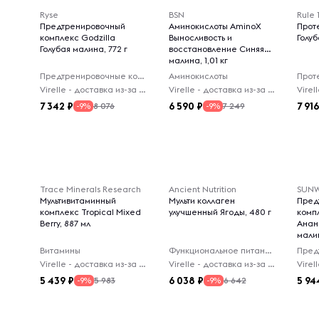
Ryse
BSN
Rule 
Предтренировочный
Аминокислоты AminoX
Проте
комплекс Godzilla
Выносливость и
Голуб
Голубая малина, 772 г
восстановление Синяя
малина, 1,01 кг
Предтренировочные комплексы
Аминокислоты
Прот
Virelle - доставка из-за рубежа
Virelle - доставка из-за рубежа
7 342
6 590
7 91
8 076
7 249
-9%
-9%
Trace Minerals Research
Ancient Nutrition
SUNW
Мультивитаминный
Мульти коллаген
Пред
комплекс Tropical Mixed
улучшенный Ягоды, 480 г
комп
Berry, 887 мл
Анан
малин
Витамины
Функциональное питание
Virelle - доставка из-за рубежа
Virelle - доставка из-за рубежа
5 439
6 038
5 94
5 983
6 642
-9%
-9%