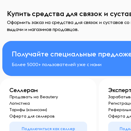
Купить средства для связок и суст
Оформить заказ на средства для связок и суставов со
выдачи и магазинов продавцов.
Получайте специальные предложе
Более 5000+ пользователей уже с нами
Селлерам
Экспер
Продавать на Beautery
Зарабатыв
Логистика
Регистраци
Тарифы (комиссии)
Реферальн
Оферта для селлеров
Оферта дл
Подключиться как селлер
Подк