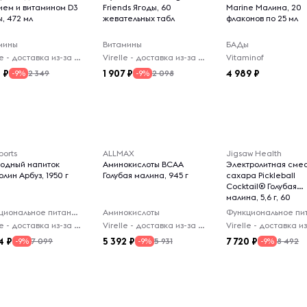
ием и витамином D3
Friends Ягоды, 60
Marine Малина, 20
, 472 мл
жевательных табл
флаконов по 25 мл
мины
Витамины
БАДы
Virelle - доставка из-за рубежа
Virelle - доставка из-за рубежа
Vitaminof
5
1 907
4 989
2 349
2 098
-9%
-9%
ports
ALLMAX
Jigsaw Health
водный напиток
Аминокислоты BCAA
Электролитная смес
лин Арбуз, 1950 г
Голубая малина, 945 г
сахара Pickleball
Cocktail® Голубая
малина, 5,6 г, 60
пакетиков
Функциональное питание
Аминокислоты
Virelle - доставка из-за рубежа
Virelle - доставка из-за рубежа
4
5 392
7 720
7 099
5 931
8 492
-9%
-9%
-9%