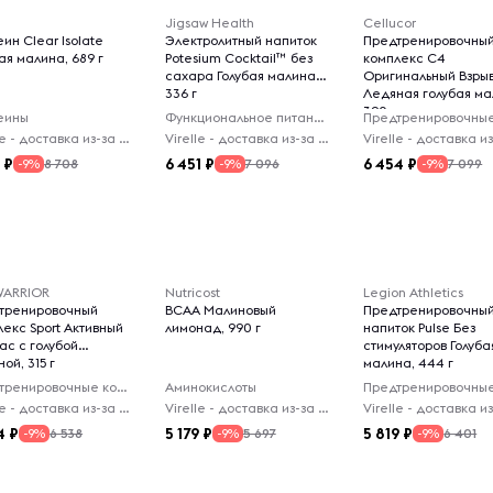
1
Jigsaw Health
Cellucor
ин Clear Isolate
Электролитный напиток
Предтренировочны
ая малина, 689 г
Potesium Cocktail™ без
комплекс C4
сахара Голубая малина,
Оригинальный Взры
336 г
Ледяная голубая ма
390 г
еины
Функциональное питание
Virelle - доставка из-за рубежа
Virelle - доставка из-за рубежа
6
6 451
6 454
8 708
7 096
7 099
-9%
-9%
-9%
ARRIOR
Nutricost
Legion Athletics
тренировочный
BCAA Малиновый
Предтренировочны
лекс Sport Активный
лимонад, 990 г
напиток Pulse Без
ас с голубой
стимуляторов Голуба
ой, 315 г
малина, 444 г
Предтренировочные комплексы
Аминокислоты
Virelle - доставка из-за рубежа
Virelle - доставка из-за рубежа
4
5 179
5 819
6 538
5 697
6 401
-9%
-9%
-9%