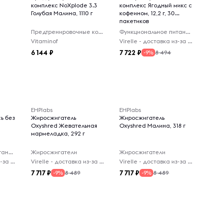
комплекс NoXplode 3.3
комплекс Ягодный микс с
Голубая Малина, 1110 г
кофеином, 12,2 г, 30
пакетиков
Предтренировочные комплексы
Функциональное питание
Vitaminof
Virelle - доставка из-за рубежа
6 144
7 722
8 494
-9%
EHPlabs
EHPlabs
ь без
Жиросжигатель
Жиросжигатель
Oxyshred Жевательная
Oxyshred Малина, 318 г
мармеладка, 292 г
Функциональное питание
Жиросжигатели
Жиросжигатели
Virelle - доставка из-за рубежа
Virelle - доставка из-за рубежа
Virelle - доставка из-за рубежа
7 717
7 717
8 489
8 489
-9%
-9%