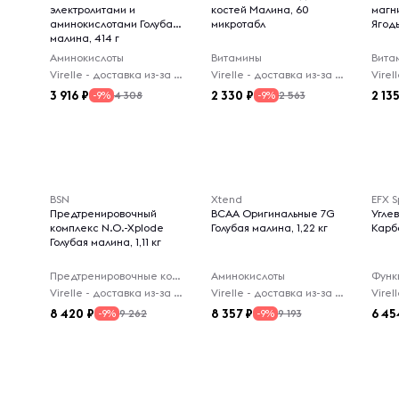
электролитами и
костей Малина, 60
магн
аминокислотами Голубая
микротабл
Ягоды
малина, 414 г
Аминокислоты
Витамины
Вита
Virelle - доставка из-за рубежа
Virelle - доставка из-за рубежа
3 916
2 330
2 13
4 308
2 563
-9%
-9%
BSN
Xtend
EFX S
Предтренировочный
BCAA Оригинальные 7G
Угле
комплекс N.O.-Xplode
Голубая малина, 1,22 кг
Карбо
Голубая малина, 1,11 кг
Предтренировочные комплексы
Аминокислоты
Virelle - доставка из-за рубежа
Virelle - доставка из-за рубежа
8 420
8 357
6 45
9 262
9 193
-9%
-9%