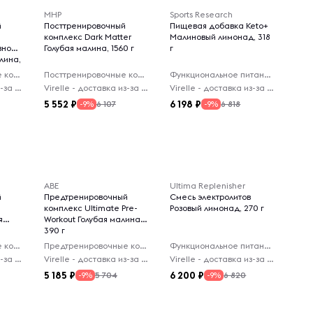
MHP
Sports Research
й
Посттренировочный
Пищевая добавка Keto+
комплекс Dark Matter
Малиновый лимонад, 318
вной
Голубая малина, 1560 г
г
лина,
Предтренировочные комплексы
Посттренировочные комплексы
Функциональное питание
Virelle - доставка из-за рубежа
Virelle - доставка из-за рубежа
Virelle - доставка из-за рубежа
5 552
6 198
6 107
6 818
-9%
-9%
ABE
Ultima Replenisher
й
Предтренировочный
Смесь электролитов
комплекс Ultimate Pre-
Розовый лимонад, 270 г
я
Workout Голубая малина,
390 г
Предтренировочные комплексы
Предтренировочные комплексы
Функциональное питание
Virelle - доставка из-за рубежа
Virelle - доставка из-за рубежа
Virelle - доставка из-за рубежа
5 185
6 200
5 704
6 820
-9%
-9%