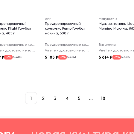
ABE
MaryRuth's
тренировочный
Предтренировочный
Мультивитамины Liq
екс Flight Голубая
комплекс Pump Голубая
Morning Малина, 88
а, 405 г
малина, 500 г
Предтренировочные комплексы
Предтренировочные комплексы
Витамины
Virelle - доставка из-за рубежа
Virelle - доставка из-за рубежа
9
5 185
5 814
6 401
5 704
6 395
-9%
-9%
-9%
1
2
3
4
5
...
18
ery
— новая
культура к