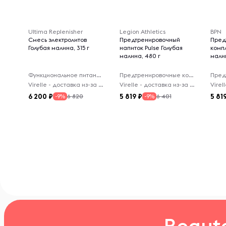
Ultima Replenisher
Legion Athletics
BPN
Смесь электролитов
Предтренировочный
Пред
Голубая малина, 315 г
напиток Pulse Голубая
компл
малина, 480 г
малин
Функциональное питание
Предтренировочные комплексы
Virelle - доставка из-за рубежа
Virelle - доставка из-за рубежа
6 200
5 819
5 81
6 820
6 401
-9%
-9%
Beaut