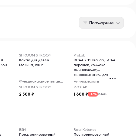
Популярные
SHROOM SHROOM
ProLab
T8
Какао для детей
BCAA 2:1:1 ProLab, БСАА
 350
Малина, 150 г
порошок, комлекс
аминокислот,
жиросжигатель для
похудения, малина, 300 г
Функциональное питание
Аминокислоты
SHROOM SHROOM
PROLAB
2 300
1 800
2 160
-17%
BSN
Real Ketones
s
Предтренировочный
Посттренировочный