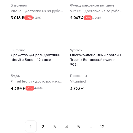
Витамины
Функциональное питание
Virelle - доставка из-за рубежа
Virelle - доставка из-за рубежа
3 018
2 947
3 320
3 242
-9%
-9%
Humana
Syntrax
Средство для регидратации
Многокомпонентный протеин
Idravita Банан, 12 саше
Trophix Банановый пудинг,
908 г
БАДы
Протеины
PrimeHealth - доставка из-за рубежа
Vitaminof
4 304
3 733
4 531
-5%
1
2
3
4
5
...
12