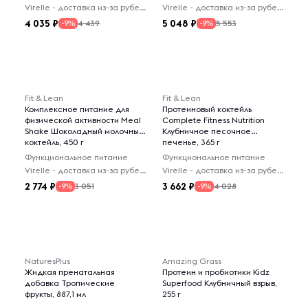
Virelle - доставка из-за рубежа
Virelle - доставка из-за рубежа
4 035
5 048
4 439
5 553
-9%
-9%
Fit & Lean
Fit & Lean
Комплексное питание для
Протеиновый коктейль
физической активности Meal
Complete Fitness Nutrition
Shake Шоколадный молочный
Клубничное песочное
коктейль, 450 г
печенье, 365 г
Функциональное питание
Функциональное питание
Virelle - доставка из-за рубежа
Virelle - доставка из-за рубежа
2 774
3 662
3 051
4 028
-9%
-9%
NaturesPlus
Amazing Grass
Жидкая пренатальная
Протеин и пробиотики Kidz
добавка Тропические
Superfood Клубничный взрыв,
фрукты, 887,1 мл
255 г