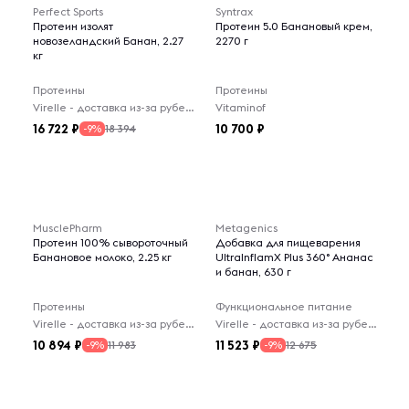
Perfect Sports
Syntrax
Протеин изолят
Протеин 5.0 Банановый крем,
новозеландский Банан, 2.27
2270 г
кг
Протеины
Протеины
Virelle - доставка из-за рубежа
Vitaminof
16 722
10 700
18 394
-9%
MusclePharm
Metagenics
Протеин 100% сывороточный
Добавка для пищеварения
Банановое молоко, 2.25 кг
UltralnflamX Plus 360° Ананас
и банан, 630 г
Протеины
Функциональное питание
Virelle - доставка из-за рубежа
Virelle - доставка из-за рубежа
10 894
11 523
11 983
12 675
-9%
-9%