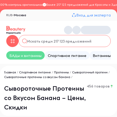
100% контроль оригинальности
Более 217 123 предложений для Красоты и Здо
Вход для эксперта
RUB
Москва
БАДы и витамины
Спортивное питание
Витамины
Главная
/
Спортивное питание
/
Протеины
/
Сывороточный протеин
/
Сывороточные протеины со вкусом банана
/
456 товаров
↑
Сывороточные Протеины
со Вкусом Банана – Цены,
Скидки