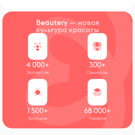
Beautery
— новая
культура красоты
4 000+
300+
Экспертов
Селлеров
1 500+
68 000+
Брендов
Товаров