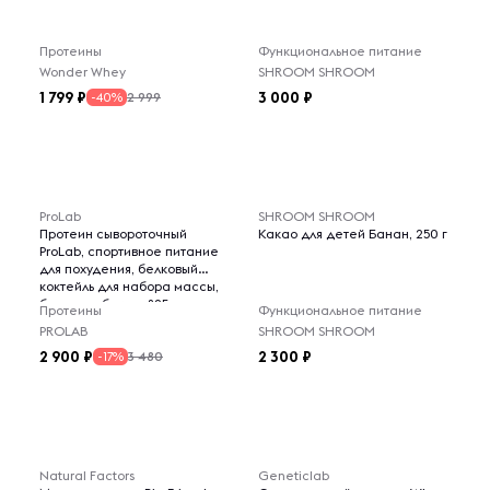
Протеины
Функциональное питание
Wonder Whey
SHROOM SHROOM
1 799
3 000
2 999
-40%
ProLab
SHROOM SHROOM
Протеин сывороточный
Какао для детей Банан, 250 г
ProLab, спортивное питание
для похудения, белковый
коктейль для набора массы,
банан клубника, 825г
Протеины
Функциональное питание
PROLAB
SHROOM SHROOM
2 900
2 300
3 480
-17%
Natural Factors
Geneticlab