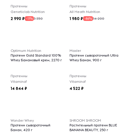
Протеины
Протеины
Geneticlab Nutrition
All Heath Nutrition
2 990
1 980
3 350
14 200
-11%
-86%
Optimum Nutrition
Maxler
Протеин Gold Standard 100%
Протеин сывороточный Ultra
Whey Банановый крем, 2270 г
Whey Банан, 900 г
Протеины
Протеины
Vitaminof
Vitaminof
14 844
4 522
Wonder Whey
SHROOM SHROOM
Протеин сывороточный
Растительный протеин BLUE
Банан, 420 г
BANANA BEAUTY, 250 г