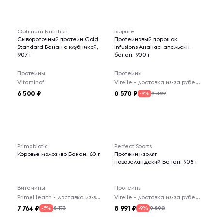
Optimum Nutrition
Isopure
Сывороточный протеин Gold
Протеиновый порошок
Standard Банан с клубникой,
Infusions Ананас-апельсин-
907 г
банан, 900 г
Протеины
Протеины
Vitaminof
Virelle - доставка из-за рубежа
6 500
8 570
9 427
-9%
Primabiotic
Perfect Sports
Коровье молозиво Банан, 60 г
Протеин изолят
новозеландский Банан, 908 г
Витамины
Протеины
PrimeHealth - доставка из-за рубежа
Virelle - доставка из-за рубежа
7 764
8 991
8 173
9 890
-5%
-9%