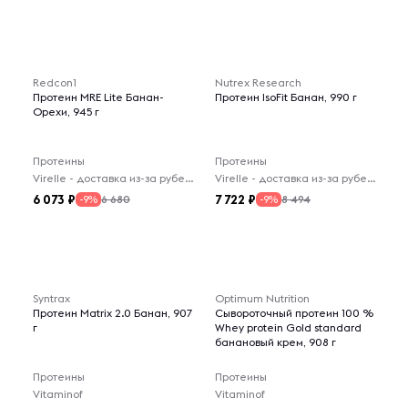
Redcon1
Nutrex Research
Протеин MRE Lite Банан-
Протеин IsoFit Банан, 990 г
Орехи, 945 г
Протеины
Протеины
Virelle - доставка из-за рубежа
Virelle - доставка из-за рубежа
6 073
7 722
6 680
8 494
-9%
-9%
Syntrax
Optimum Nutrition
Протеин Matrix 2.0 Банан, 907
Сывороточный протеин 100 %
г
Whey protein Gold standard
банановый крем, 908 г
Протеины
Протеины
Vitaminof
Vitaminof