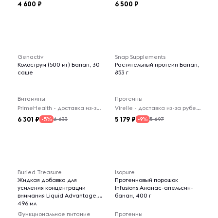
4 600
6 500
Genactiv
Snap Supplements
Колострум (500 мг) Банан, 30
Растительный протеин Банан,
саше
853 г
Витамины
Протеины
PrimeHealth - доставка из-за рубежа
Virelle - доставка из-за рубежа
6 301
5 179
6 633
5 697
-5%
-9%
Buried Treasure
Isopure
Жидкая добавка для
Протеиновый порошок
усиления концентрации
Infusions Ананас-апельсин-
внимания Liquid Advantage,
банан, 400 г
496 мл
Функциональное питание
Протеины