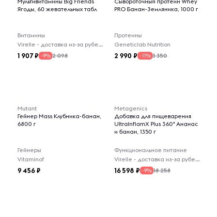
Мультивитамины Big Friends
Сывороточный протеин Whey
Ягоды, 60 жевательных табл
PRO Банан-Земляника, 1000 г
Витамины
Протеины
Virelle - доставка из-за рубежа
Geneticlab Nutrition
1 907
2 990
2 098
3 350
-9%
-11%
Mutant
Metagenics
Гейнер Mass Клубника-банан,
Добавка для пищеварения
6800 г
UltralnflamX Plus 360° Ананас
и банан, 1350 г
Гейнеры
Функциональное питание
Vitaminof
Virelle - доставка из-за рубежа
9 456
16 598
18 258
-9%