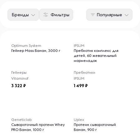
Бренды
Фильтры
Популярные
Optimum System
IPSUM
Гейнер Mass Банан, 3000 г
Пребиотик комплекс для
детей, 60 жевательный
мармеладок
Гейнеры
Пребиотики
Vitaminof
IPSUM
3 322
1 499
Geneticlab
Uplex
Сывороточный протеин Whey
Протеин сывороточный
PRO Банан, 1000 г
Банан, 900 г