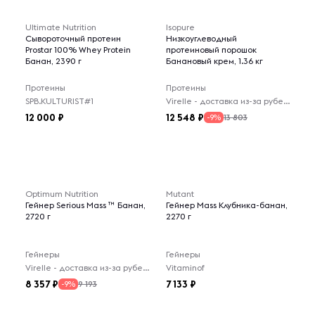
Ultimate Nutrition
Isopure
Сывороточный протеин
Низкоуглеводный
Prostar 100% Whey Protein
протеиновый порошок
Банан, 2390 г
Банановый крем, 1.36 кг
Протеины
Протеины
SPB.KULTURIST#1
Virelle - доставка из-за рубежа
12 000
12 548
13 803
-9%
Optimum Nutrition
Mutant
Гейнер Serious Mass ™ Банан,
Гейнер Mass Клубника-банан,
2720 г
2270 г
Гейнеры
Гейнеры
Virelle - доставка из-за рубежа
Vitaminof
8 357
7 133
9 193
-9%