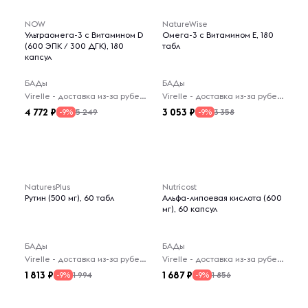
NOW
NatureWise
Ультраомега-3 с Витамином D
Омега-3 с Витамином E, 180
(600 ЭПК / 300 ДГК), 180
табл
капсул
БАДы
БАДы
Virelle - доставка из-за рубежа
Virelle - доставка из-за рубежа
4 772
3 053
5 249
3 358
-9%
-9%
NaturesPlus
Nutricost
Рутин (500 мг), 60 табл
Альфа-липоевая кислота (600
мг), 60 капсул
БАДы
БАДы
Virelle - доставка из-за рубежа
Virelle - доставка из-за рубежа
1 813
1 687
1 994
1 856
-9%
-9%