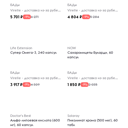
БАДы
БАДы
Virelle - доставка из-за рубежа
Virelle - доставка из-за рубежа
5 701
4 804
6 271
5 284
-9%
-9%
Life Extension
NOW
Супер Омега-3, 240 капсул
Сахаромицеты Буларди, 60
капсул
БАДы
БАДы
Virelle - доставка из-за рубежа
Virelle - доставка из-за рубежа
3 917
1 850
4 309
2 035
-9%
-9%
-- : -- : --
Doctor's Best
Solaray
Альфа-липоевая кислота (600
Пиколинат хрома (500 мкг), 60
мг), 60 капсул
табл