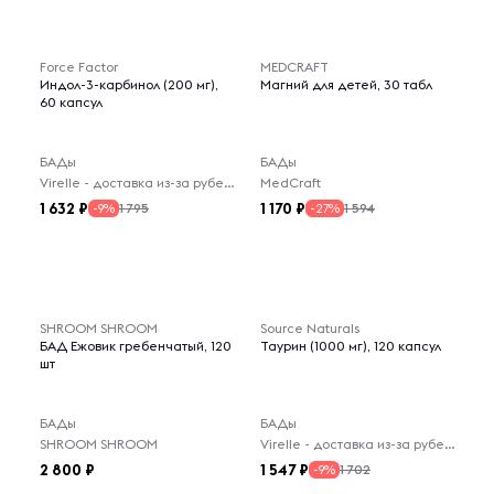
Force Factor
MEDCRAFT
Индол-3-карбинол (200 мг),
Магний для детей, 30 табл
60 капсул
БАДы
БАДы
Virelle - доставка из-за рубежа
MedCraft
1 632
1 170
1 795
1 594
-9%
-27%
SHROOM SHROOM
Source Naturals
БАД Ежовик гребенчатый, 120
Таурин (1000 мг), 120 капсул
шт
БАДы
БАДы
SHROOM SHROOM
Virelle - доставка из-за рубежа
2 800
1 547
1 702
-9%