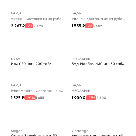
БАДы
БАДы
Virelle - доставка из-за рубежа
Virelle - доставка из-за рубежа
2 267
1 535
2 494
1 689
-9%
-9%
NOW
НЕОЛАЙФ
Йод (150 мкг), 200 табл
БАД Необол (480 мг), 30 табл
БАДы
БАДы
PrimeHealth - доставка из-за рубежа
НЕОЛАЙФ
1 325
1 900
1 655
2 600
-20%
-27%
Solgar
Codeage
Омега-3 тройная сила, 50
Липосомальный глутатион, 60