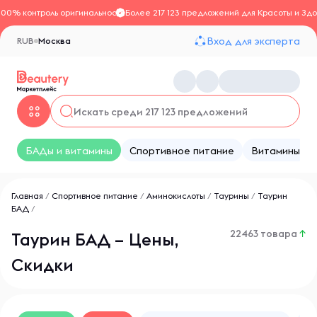
100% контроль оригинальности
Более 217 123 предложений для Красоты и Здо
Вход для эксперта
RUB
Москва
БАДы и витамины
Спортивное питание
Витамины
Главная
/
Спортивное питание
/
Аминокислоты
/
Таурины
/
Таурин
БАД
/
22463 товара
↑
Таурин БАД – Цены,
Скидки