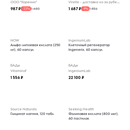
ООО "Коренин"
Virelle - доставка из-за рубежа
987
1 687
1 480
1 856
-33%
-9%
NOW
IngeniumLab
Альфа-липоевая кислота (250
Клеточный регенератор
мг), 60 капсул
Ingenerix, 60 капсул
БАДы
БАДы
Vitaminof
IngeniumLab
1 556
22 100
Source Naturals
Seeking Health
Глицинат магния, 120 табл
Фолиновая кислота (800 мкг),
60 пастилок