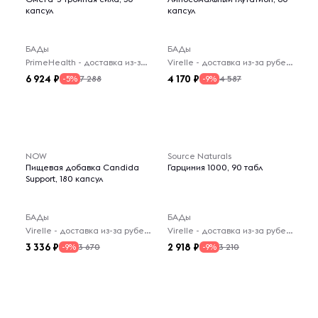
капсул
капсул
БАДы
БАДы
PrimeHealth - доставка из-за рубежа
Virelle - доставка из-за рубежа
6 924
4 170
7 288
4 587
-5%
-9%
NOW
Source Naturals
Пищевая добавка Candida
Гарциния 1000, 90 табл
Support, 180 капсул
БАДы
БАДы
Virelle - доставка из-за рубежа
Virelle - доставка из-за рубежа
3 336
2 918
3 670
3 210
-9%
-9%