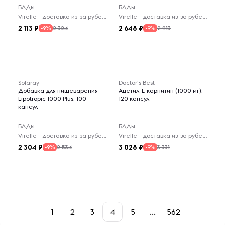
БАДы
БАДы
Virelle - доставка из-за рубежа
Virelle - доставка из-за рубежа
2 113
2 648
2 324
2 913
-9%
-9%
-- : -- : --
Solaray
Doctor's Best
Добавка для пищеварения
Ацетил-L-карнитин (1000 мг),
Lipotropic 1000 Plus, 100
120 капсул
капсул
БАДы
БАДы
Virelle - доставка из-за рубежа
Virelle - доставка из-за рубежа
2 304
3 028
2 534
3 331
-9%
-9%
1
2
3
4
5
...
562