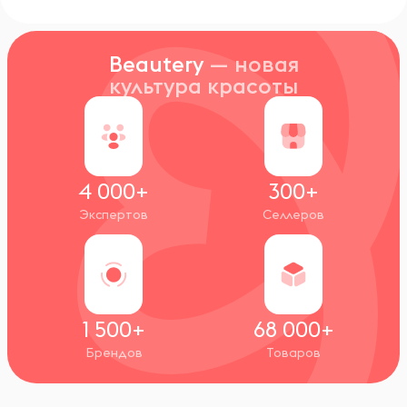
Beautery
— новая
культура красоты
4 000+
300+
Экспертов
Селлеров
1 500+
68 000+
Брендов
Товаров