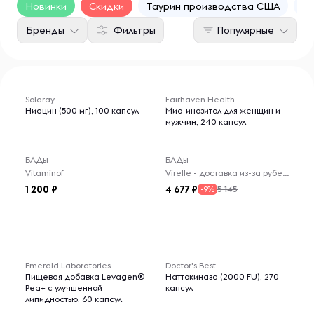
Новинки
Скидки
Таурин производства США
Та
Бренды
Фильтры
Популярные
Solaray
Fairhaven Health
Ниацин (500 мг), 100 капсул
Мио-инозитол для женщин и
мужчин, 240 капсул
БАДы
БАДы
Vitaminof
Virelle - доставка из-за рубежа
1 200
4 677
5 145
-9%
Emerald Laboratories
Doctor's Best
Пищевая добавка Levagen®
Наттокиназа (2000 FU), 270
Pea+ с улучшенной
капсул
липидностью, 60 капсул