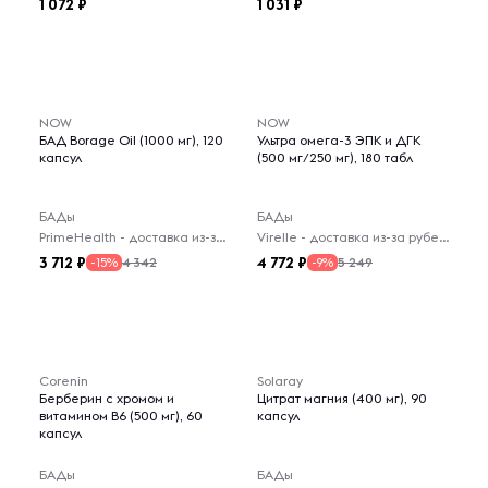
1 072
1 031
NOW
NOW
БАД Borage Oil (1000 мг), 120
Ультра омега-3 ЭПК и ДГК
капсул
(500 мг/250 мг), 180 табл
БАДы
БАДы
PrimeHealth - доставка из-за рубежа
Virelle - доставка из-за рубежа
3 712
4 772
4 342
5 249
-15%
-9%
Corenin
Solaray
Берберин с хромом и
Цитрат магния (400 мг), 90
витамином В6 (500 мг), 60
капсул
капсул
БАДы
БАДы