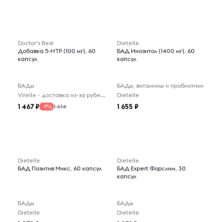
Doctor's Best
Dietelle
Добавка 5-HTP (100 мг), 60
БАД Инозитол (1400 мг), 60
капсул
капсул
БАДы
БАДы, витамины и пробиотики
Virelle - доставка из-за рубежа
Dietelle
1 467
1 655
1 614
-9%
Dietelle
Dietelle
БАД Позитив Микс, 60 капсул
БАД Expert Форслим, 30
капсул
БАДы
БАДы
Dietelle
Dietelle