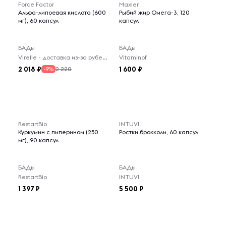
Force Factor
Maxler
Альфа-липоевая кислота (600
Рыбий жир Омега-3, 120
мг), 60 капсул
капсул
БАДы
БАДы
Virelle - доставка из-за рубежа
Vitaminof
2 018
1 600
2 220
-9%
RestartBio
INTUVI
Куркумин c пиперином (250
Ростки брокколи, 60 капсул
мг), 90 капсул
БАДы
БАДы
RestartBio
INTUVI
1 397
5 500