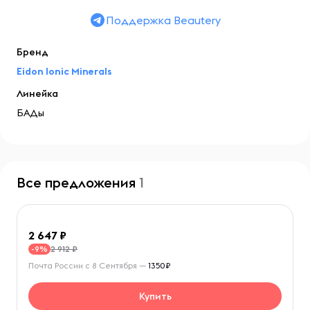
Поддержка Beautery
Бренд
Eidon Ionic Minerals
Линейка
БАДы
Все предложения
1
2 647
2 912 ₽
-9%
Почта России с 8 Сентября —
1350₽
Купить