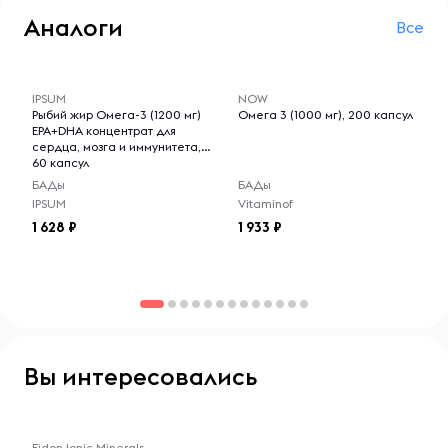
Не замораживать.
Аналоги
Все
-- : -- : --
-- : -- : --
IPSUM
NOW
Рыбий жир Омега-3 (1200 мг)
Омега 3 (1000 мг), 200 капсул
EPA+DHA концентрат для
сердца, мозга и иммунитета,
60 капсул
БАДы
БАДы
IPSUM
Vitaminof
1 628
1 933
Вы интересовались
-- : -- : --
Eidon Ionic Minerals