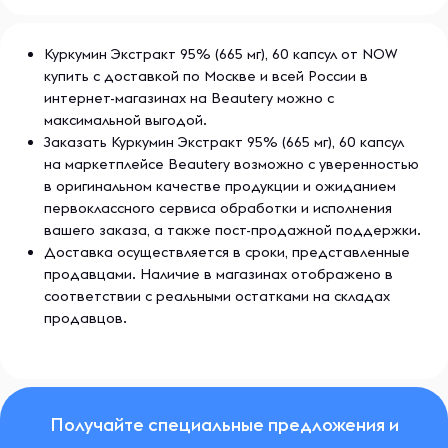
NOW — это всемирно известный бренд, предлагающий
высококачественные витамины и биодобавки для
Куркумин Экстракт 95% (665 мг), 60 капсул от NOW
поддержания общего здоровья и благополучия. NOW
купить с доставкой по Москве и всей России в
использует только натуральные и проверенные
интернет-магазинах на Beautery можно с
ингредиенты для создания своих продуктов, которые
максимальной выгодой.
помогают укрепить иммунную систему, повысить энергию
Заказать Куркумин Экстракт 95% (665 мг), 60 капсул
и улучшить состояние кожи, волос и ногтей. Ассортимент
на маркетплейсе Beautery возможно с уверенностью
продукции включает в себя витаминные комплексы,
в оригинальном качестве продукции и ожиданием
минералы, адаптогены и другие полезные добавки, что
первоклассного сервиса обработки и исполнения
делает их идеальными для людей, заботящихся о своем
здоровье.
вашего заказа, а также пост-продажной поддержки.
Доставка осуществляется в сроки, представленные
продавцами. Наличие в магазинах отображено в
соответствии с реальными остатками на складах
продавцов.
Получайте специальные предложения и