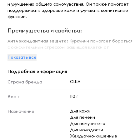
и улучшению общего самочувствия. Он также помогает
поддерживать здоровье кожи и улучшать когнитивные
функции.
Преимущества и свойства:
Антиоксидантная защита:
Куркумин помогает бороться
с окислительным стрессом, защищая клетки от
повреждений и поддерживая общее здоровье
Показать все
организма.
Противовоспалительное действие:
Снижает
Подробная информация
воспалительные процессы в организме, что
способствует улучшению состояния суставов и
США
Страна бренда
снижению болевых ощущений.
Поддержка сердечно-сосудистой системы:
110 г
Вес, г
Способствует нормализации уровня холестерина и
улучшению кровообращения, что важно для здоровья
сердца.
Для кожи
Назначение
Улучшение когнитивных функций:
Поддерживает
Для печени
здоровье мозга и может способствовать улучшению
Для иммунитета
памяти и концентрации.
Для молодости
Желудочно-кишечные