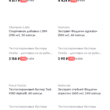
4 677
4 424
5 145
4 866
-9%
-9%
Olympian Labs
Humanx
Спортивная добавка с DIM
Экстрвкт Фадогии agrestis+
(250 мг), 30 капсул
(500 мг), 60 капсул
Тестостероновые бустеры
Тестостероновые бустеры
Virelle - доставка из-за рубежа
Virelle - доставка из-за рубежа
3 158
3 911
3 474
4 302
-9%
-9%
Force Factor
Nutricost
Тестостероновый бустер Test
Экстракт стеблей Фадогии
X180 Alpha®, 60 капсул
агрестис (600 мг), 240 капсул
Тестостероновые бустеры
Тестостероновые бустеры