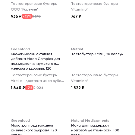
Тестостероновые бустеры
Тестостероновые бустеры
ООО "Коренин"
Vitaminof
935
767
1 370
-32%
Greenfood
Mutant
Биологически активная
Тестобустер ZM8+, 90 капсул
добавка Maca Complex для
поддержания мужского и
женского здоровья, 120
капсул
Тестостероновые бустеры
Тестостероновые бустеры
Virelle - доставка из-за рубежа
Vitaminof
1 840
1 522
2 024
-9%
Greenfood
Natural Medicaments
Мака для поддержания
Мака для поддержки
физического здоровья, 120
мозговой деятельности, 100
капсул
капсул