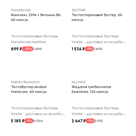
Geneticlab
SIXSTAR
Комплекс ZMA + Витамин В6 ,
Тестостероновый бустер, 60
60 капсул
капсул
Тестостероновые бустеры
Тестостероновые бустеры
Geneticlab Nutrition
Virelle - доставка из-за рубежа
899
1 536
1 250
1 690
-28%
-9%
Nutrex Research
ALLMAX
Тестобустер Anabol
Фадогия гребенчатая
Hardcore, 60 капсул
Essentials, 120 капсул
Тестостероновые бустеры
Тестостероновые бустеры
Virelle - доставка из-за рубежа
Virelle - доставка из-за рубежа
5 185
2 647
5 704
2 912
-9%
-9%