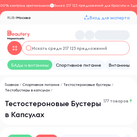
100% контроль оригинальности
Более 217 123 предложений для Красоты и Здо
Вход для эксперта
RUB
Москва
БАДы и витамины
Спортивное питание
Витамины
Главная
/
Спортивное питание
/
Тестостероновые бустеры
/
Тестобустеры в капсулах
/
177 товаров
↑
Тестостероновые Бустеры
в Капсулах