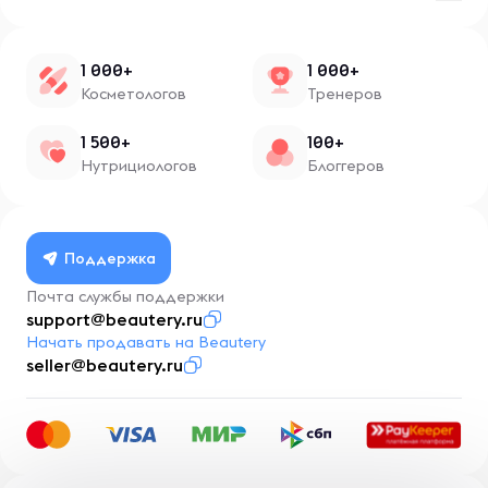
1 000+
1 000+
Косметологов
Тренеров
1 500+
100+
Нутрициологов
Блоггеров
Поддержка
Почта службы поддержки
support@beautery.ru
Начать продавать на Beautery
seller@beautery.ru