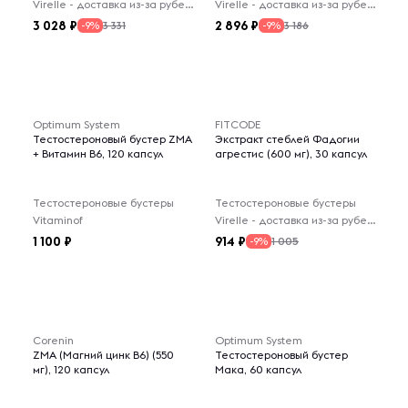
Virelle - доставка из-за рубежа
Virelle - доставка из-за рубежа
3 028
2 896
3 331
3 186
-9%
-9%
Optimum System
FITCODE
Тестостероновый бустер ZMA
Экстракт стеблей Фадогии
+ Витамин B6, 120 капсул
агрестис (600 мг), 30 капсул
Тестостероновые бустеры
Тестостероновые бустеры
Vitaminof
Virelle - доставка из-за рубежа
1 100
914
1 005
-9%
Corenin
Optimum System
ZMA (Магний цинк В6) (550
Тестостероновый бустер
мг), 120 капсул
Мака, 60 капсул