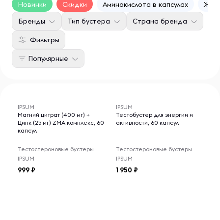
Новинки
Скидки
Аминокислота в капсулах
Жиро
Бренды
Тип бустера
Страна бренда
Фильтры
Популярные
IPSUM
IPSUM
Магний цитрат (400 мг) +
Тестобустер для энергии и
Цинк (25 мг) ZMA комплекс, 60
активности, 60 капсул
капсул
Тестостероновые бустеры
Тестостероновые бустеры
IPSUM
IPSUM
999
1 950