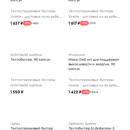
Тестостероновые бустеры
Тестостероновые бустеры
Virelle - доставка из-за рубежа
Virelle - доставка из-за рубежа
1 637
1 617
1 801
1 779
-9%
-9%
NOVOAGE nutrition
Pharmovit
Тестобустер, 90 капсул
Мака (360 мг) для поддержки
выносливости и энергии, 90
капсул
Тестостероновые бустеры
Тестостероновые бустеры
NOVOAGE nutrition
Virelle - доставка из-за рубежа
1 550
1 422
1 564
-9%
Uplex
Optimum System
Тестостероновый бустер
Тестобустер Ecdysterone-S