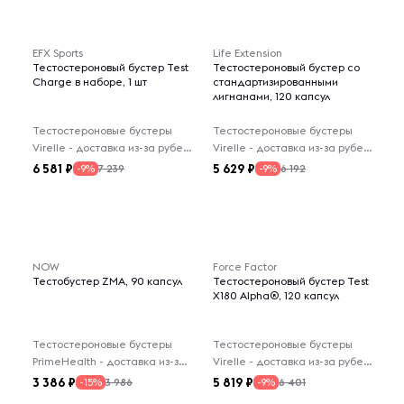
EFX Sports
Life Extension
Тестостероновый бустер Test
Тестостероновый бустер со
Charge в наборе, 1 шт
стандартизированными
лигнанами, 120 капсул
Тестостероновые бустеры
Тестостероновые бустеры
Virelle - доставка из-за рубежа
Virelle - доставка из-за рубежа
6 581
5 629
7 239
6 192
-9%
-9%
NOW
Force Factor
Тестобустер ZMA, 90 капсул
Тестостероновый бустер Test
X180 Alpha®, 120 капсул
Тестостероновые бустеры
Тестостероновые бустеры
PrimeHealth - доставка из-за рубежа
Virelle - доставка из-за рубежа
3 386
5 819
3 986
6 401
-15%
-9%