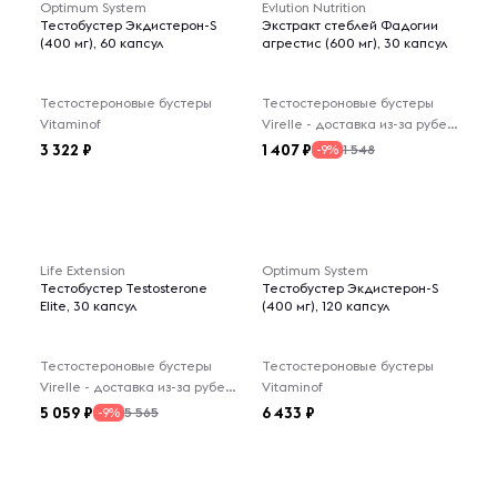
Optimum System
Evlution Nutrition
Тестобустер Экдистерон-S
Экстракт стеблей Фадогии
(400 мг), 60 капсул
агрестис (600 мг), 30 капсул
Тестостероновые бустеры
Тестостероновые бустеры
Vitaminof
Virelle - доставка из-за рубежа
3 322
1 407
1 548
-9%
Life Extension
Optimum System
Тестобустер Testosterone
Тестобустер Экдистерон-S
Elite, 30 капсул
(400 мг), 120 капсул
Тестостероновые бустеры
Тестостероновые бустеры
Virelle - доставка из-за рубежа
Vitaminof
5 059
6 433
5 565
-9%