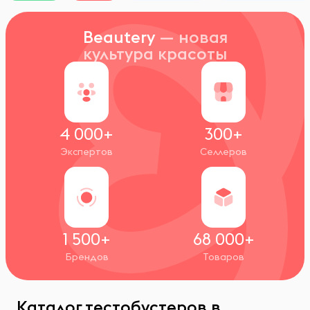
Beautery
— новая
культура красоты
4 000+
300+
Экспертов
Селлеров
1 500+
68 000+
Брендов
Товаров
Каталог тестобустеров в