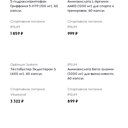
5-гидрокситриптофан
Аминокислота L-Аргинин
Гриффония 5-НТР (100 мг), 60
AAKG (1200 мг) для спорта и
капсул
тренировок, 60 капсул
Спортивное питание
Спортивное питание
IPSUM
IPSUM
1 859
999
Optimum System
IPSUM
Тестобустер Экдистерон-S
Аминокислота Бета-аланин
(400 мг), 60 капсул
(3000 мг) для выносливости,
60 капсул
Спортивное питание
Спортивное питание
Vitaminof
IPSUM
3 322
899