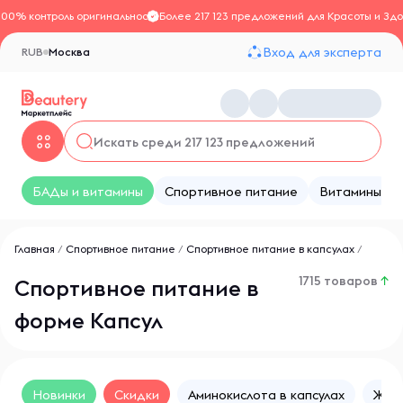
100% контроль оригинальности
Более 217 123 предложений для Красоты и Здо
Вход для эксперта
RUB
Москва
БАДы и витамины
Спортивное питание
Витамины
Главная
/
Спортивное питание
/
Спортивное питание в капсулах
/
1715 товаров
↑
Спортивное питание в
форме Капсул
Новинки
Скидки
Аминокислота в капсулах
Жиро