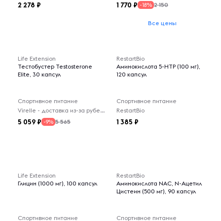
2 278
1 770
2 150
-18%
Все цены
Life Extension
RestartBio
Тестобустер Testosterone
Аминокислота 5-HTP (100 мг),
Elite, 30 капсул
120 капсул
Спортивное питание
Спортивное питание
Virelle - доставка из-за рубежа
RestartBio
5 059
1 385
5 565
-9%
Life Extension
RestartBio
Глицин (1000 мг), 100 капсул
Аминокислота NAC, N-Ацетил
Цистеин (500 мг), 90 капсул
Спортивное питание
Спортивное питание