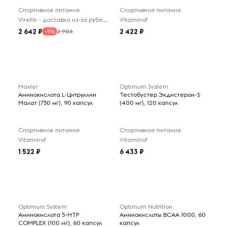
Спортивное питание
Спортивное питание
Virelle - доставка из-за рубежа
Vitaminof
2 642
2 422
2 906
-9%
Maxler
Optimum System
Аминокислота L-Цитруллин
Тестобустер Экдистерон-S
Малат (750 мг), 90 капсул
(400 мг), 120 капсул
Спортивное питание
Спортивное питание
Vitaminof
Vitaminof
1 522
6 433
Optimum System
Optimum Nutrition
Аминокислота 5-НТР
Аминокислоты BCAA 1000, 60
COMPLEX (100 мг), 60 капсул
капсул