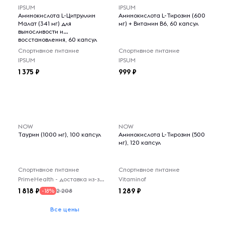
IPSUM
IPSUM
Аминокислота L-Цитруллин
Аминокислота L-Тирозин (600
Малат (341 мг) для
мг) + Витамин B6, 60 капсул
выносливости и
восстановления, 60 капсул
Спортивное питание
Спортивное питание
IPSUM
IPSUM
1 375
999
NOW
NOW
Таурин (1000 мг), 100 капсул
Аминокислота L-Тирозин (500
мг), 120 капсул
Спортивное питание
Спортивное питание
PrimeHealth - доставка из-за рубежа
Vitaminof
1 818
1 289
2 208
-18%
Все цены