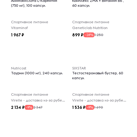
Аминокислота L-Карнитин
Комплекс ZMA + Витамин В6 ,
(750 мг), 100 капсул
60 капсул
Спортивное питание
Спортивное питание
Vitaminof
Geneticlab Nutrition
1 967
899
1 250
-28%
Nutricost
SIXSTAR
Таурин (1000 мг), 240 капсул
Тестостероновый бустер, 60
капсул
Спортивное питание
Спортивное питание
Virelle - доставка из-за рубежа
Virelle - доставка из-за рубежа
2 134
1 536
2 347
1 690
-9%
-9%