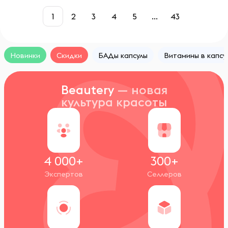
1
2
3
4
5
...
43
Новинки
Скидки
БАДы капсулы
Витамины в капсу
Beautery
— новая
культура красоты
4 000+
300+
Экспертов
Селлеров