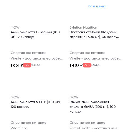
Все цены
NOW
Evlution Nutrition
Аминокислота L-Теанин (100
Экстракт стеблей Фадогии
мг), 90 капсул
агрестис (600 мг), 30 капсул
Спортивное питание
Спортивное питание
Virelle - доставка из-за рубежа
Virelle - доставка из-за рубежа
1 851
1 407
2 036
1 548
-9%
-9%
NOW
NOW
Аминокислота 5-НТР (100 мг),
Гамма-аминомасляная
120 капсул
кислота GABA (500 мг), 100
капсул
Спортивное питание
Спортивное питание
Vitaminof
PrimeHealth - доставка из-за рубежа