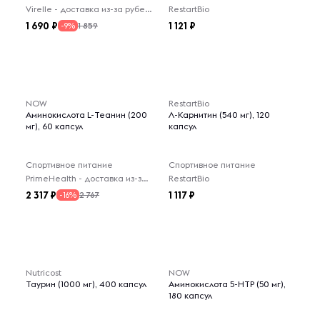
Virelle - доставка из-за рубежа
RestartBio
1 690
1 121
1 859
-9%
NOW
RestartBio
Аминокислота L-Теанин (200
Л-Карнитин (540 мг), 120
мг), 60 капсул
капсул
Спортивное питание
Спортивное питание
PrimeHealth - доставка из-за рубежа
RestartBio
2 317
1 117
2 767
-16%
Nutricost
NOW
Таурин (1000 мг), 400 капсул
Аминокислота 5-HTP (50 мг),
180 капсул