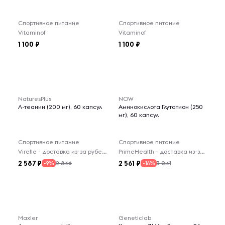
Спортивное питание
Спортивное питание
Vitaminof
Vitaminof
1 100
1 100
NaturesPlus
NOW
Л-теанин (200 мг), 60 капсул
Аминокислота Глутатион (250
мг), 60 капсул
Спортивное питание
Спортивное питание
Virelle - доставка из-за рубежа
PrimeHealth - доставка из-за рубежа
2 587
2 561
2 846
3 041
-9%
-16%
Maxler
Geneticlab