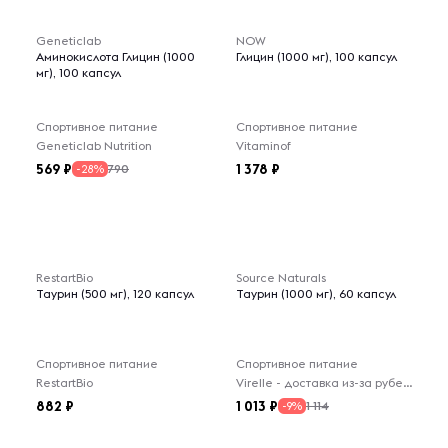
Geneticlab
NOW
Аминокислота Глицин (1000
Глицин (1000 мг), 100 капсул
мг), 100 капсул
Спортивное питание
Спортивное питание
Geneticlab Nutrition
Vitaminof
569
1 378
790
-28%
RestartBio
Source Naturals
Таурин (500 мг), 120 капсул
Таурин (1000 мг), 60 капсул
Спортивное питание
Спортивное питание
RestartBio
Virelle - доставка из-за рубежа
882
1 013
1 114
-9%