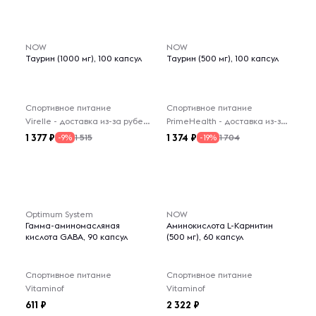
-- : -- : --
NOW
NOW
Таурин (1000 мг), 100 капсул
Таурин (500 мг), 100 капсул
Спортивное питание
Спортивное питание
Virelle - доставка из-за рубежа
PrimeHealth - доставка из-за рубежа
1 377
1 374
1 515
1 704
-9%
-19%
Optimum System
NOW
Гамма-аминомасляная
Аминокислота L-Карнитин
кислота GABA, 90 капсул
(500 мг), 60 капсул
Спортивное питание
Спортивное питание
Vitaminof
Vitaminof
611
2 322