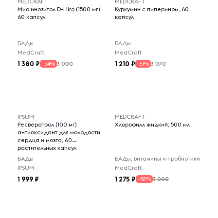
MEDCRAFT
MEDCRAFT
Мио инозитол D-Hiro (1500 мг),
Куркумин с пиперином, 60
60 капсул
капсул
БАДы
БАДы
MedCraft
MedCraft
1 380
1 210
3 000
3 070
-54%
-61%
IPSUM
MEDCRAFT
Ресвератрол (100 мг)
Хлорофилл жидкий, 500 мл
антиоксидант для молодости,
сердца и мозга, 60
растительных капсул
БАДы
БАДы, витамины и пробиотики
IPSUM
MedCraft
1 999
1 275
3 000
-58%