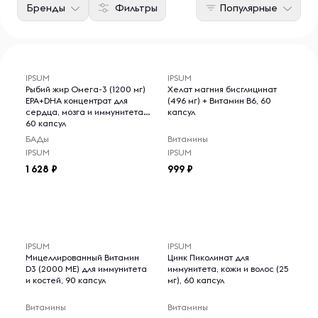
Бренды
Фильтры
Популярные
IPSUM
IPSUM
Рыбий жир Омега-3 (1200 мг)
Хелат магния бисглицинат
EPA+DHA концентрат для
(496 мг) + Витамин B6, 60
сердца, мозга и иммунитета,
капсул
60 капсул
БАДы
Витамины
IPSUM
IPSUM
1 628
999
IPSUM
IPSUM
Мицеллированный Витамин
Цинк Пиколинат для
D3 (2000 МЕ) для иммунитета
иммунитета, кожи и волос (25
и костей, 90 капсул
мг), 60 капсул
Витамины
Витамины