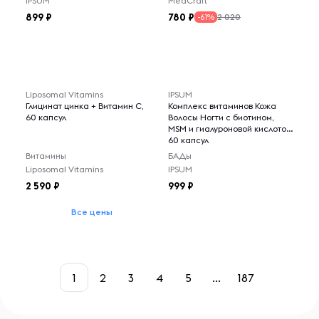
IPSUM
MedCraft
899
780
2 020
-61%
Liposomal Vitamins
IPSUM
Глицинат цинка + Витамин С,
Комплекс витаминов Кожа
60 капсул
Волосы Ногти с биотином,
MSM и гиалуроновой кислотой,
60 капсул
Витамины
БАДы
Liposomal Vitamins
IPSUM
2 590
999
Все цены
1
2
3
4
5
...
187