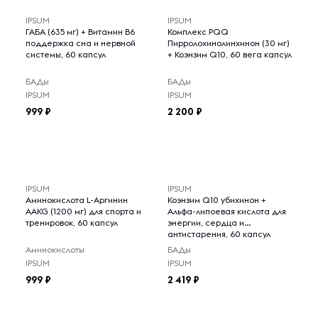
IPSUM
IPSUM
ГАБА (635 мг) + Витамин B6
Комплекс PQQ
поддержка сна и нервной
Пирролохинолинхинон (30 мг)
системы, 60 капсул
+ Коэнзим Q10, 60 вега капсул
БАДы
БАДы
IPSUM
IPSUM
999
2 200
IPSUM
IPSUM
Аминокислота L-Аргинин
Коэнзим Q10 убихинон +
AAKG (1200 мг) для спорта и
Альфа-липоевая кислота для
тренировок, 60 капсул
энергии, сердца и
антистарения, 60 капсул
Аминокислоты
БАДы
IPSUM
IPSUM
999
2 419