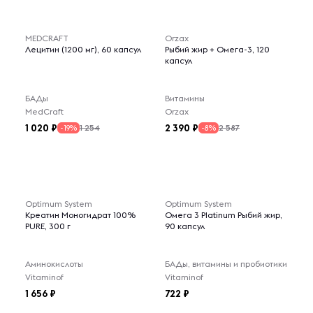
MEDCRAFT
Orzax
Лецитин (1200 мг), 60 капсул
Рыбий жир + Омега-3, 120
капсул
БАДы
Витамины
MedCraft
Orzax
1 020
2 390
1 254
2 587
-19%
-8%
Optimum System
Optimum System
Креатин Моногидрат 100%
Омега 3 Platinum Рыбий жир,
PURE, 300 г
90 капсул
Аминокислоты
БАДы, витамины и пробиотики
Vitaminof
Vitaminof
1 656
722