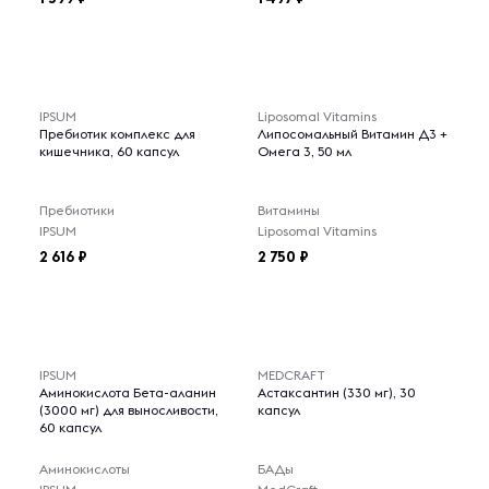
IPSUM
Liposomal Vitamins
Пребиотик комплекс для
Липосомальный Витамин Д3 +
кишечника, 60 капсул
Омега 3, 50 мл
Пребиотики
Витамины
IPSUM
Liposomal Vitamins
2 616
2 750
IPSUM
MEDCRAFT
Аминокислота Бета-аланин
Астаксантин (330 мг), 30
(3000 мг) для выносливости,
капсул
60 капсул
Аминокислоты
БАДы