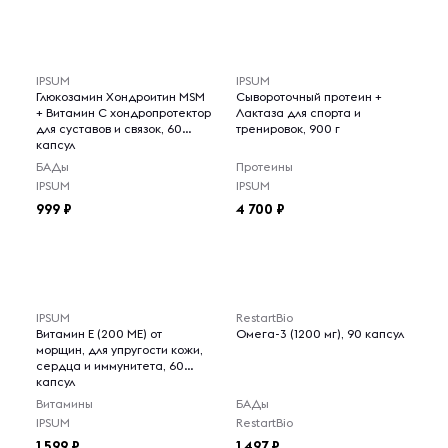
IPSUM
IPSUM
Глюкозамин Хондроитин MSM
Сывороточный протеин +
+ Витамин C хондропротектор
Лактаза для спорта и
для суставов и связок, 60
тренировок, 900 г
капсул
БАДы
Протеины
IPSUM
IPSUM
999
4 700
IPSUM
RestartBio
Витамин Е (200 МЕ) от
Омега-3 (1200 мг), 90 капсул
морщин, для упругости кожи,
сердца и иммунитета, 60
капсул
Витамины
БАДы
IPSUM
RestartBio
1 599
1 497