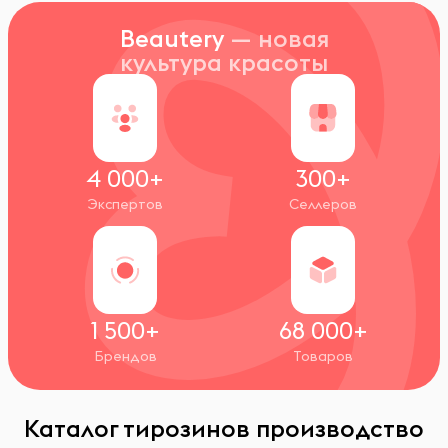
Beautery
— новая
культура красоты
4 000+
300+
Экспертов
Селлеров
1 500+
68 000+
Брендов
Товаров
Каталог тирозинов производство