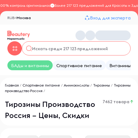
100% контроль оригинальности
Более 217 123 предложений для Красоты и Здо
Вход для эксперта
RUB
Москва
БАДы и витамины
Спортивное питание
Витамины
Главная
/
Спортивное питание
/
Аминокислоты
/
Тирозины
/
Тирозины
производство Россия
/
7462 товара
↑
Тирозины Производство
Россия – Цены, Скидки