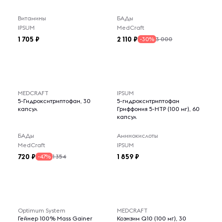
Витамины
БАДы
IPSUM
MedCraft
1 705
2 110
3 000
-30%
MEDCRAFT
IPSUM
5-Гидрокситриптофан, 30
5-гидрокситриптофан
капсул
Гриффония 5-НТР (100 мг), 60
капсул
БАДы
Аминокислоты
MedCraft
IPSUM
720
1 859
1 354
-47%
Optimum System
MEDCRAFT
Гейнер 100% Mass Gainer
Коэнзим Q10 (100 мг), 30