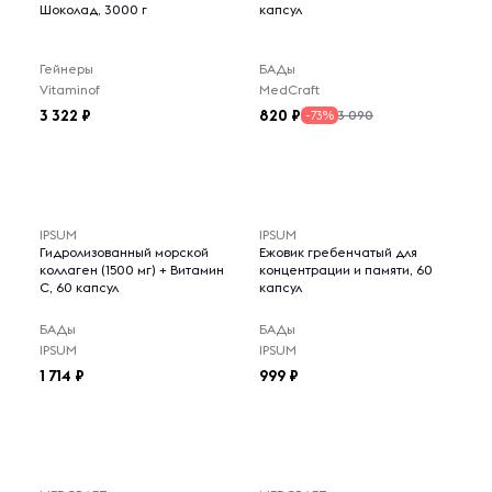
Шоколад, 3000 г
капсул
Гейнеры
БАДы
Vitaminof
MedCraft
3 322
820
3 090
-73%
IPSUM
IPSUM
Гидролизованный морской
Ежовик гребенчатый для
коллаген (1500 мг) + Витамин
концентрации и памяти, 60
C, 60 капсул
капсул
БАДы
БАДы
IPSUM
IPSUM
1 714
999