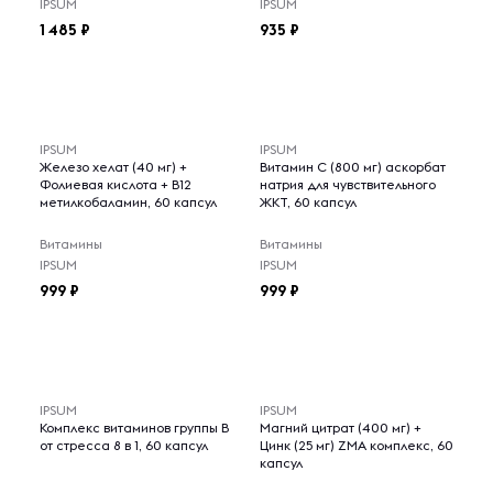
IPSUM
IPSUM
1 485
935
IPSUM
IPSUM
Железо хелат (40 мг) +
Витамин С (800 мг) аскорбат
Фолиевая кислота + B12
натрия для чувствительного
метилкобаламин, 60 капсул
ЖКТ, 60 капсул
Витамины
Витамины
IPSUM
IPSUM
999
999
IPSUM
IPSUM
Комплекс витаминов группы B
Магний цитрат (400 мг) +
от стресса 8 в 1, 60 капсул
Цинк (25 мг) ZMA комплекс, 60
капсул