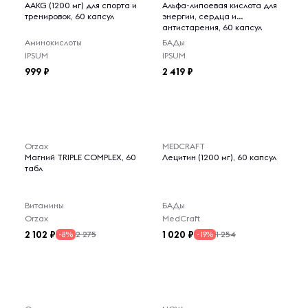
AAKG (1200 мг) для спорта и
Альфа-липоевая кислота для
тренировок, 60 капсул
энергии, сердца и
антистарения, 60 капсул
Аминокислоты
БАДы
IPSUM
IPSUM
999
2 419
Orzax
MEDCRAFT
Магний TRIPLE COMPLEX, 60
Лецитин (1200 мг), 60 капсул
табл
Витамины
БАДы
Orzax
MedCraft
2 102
1 020
2 275
1 254
-8%
-19%