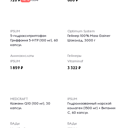
720
600
-47%
IPSUM
Optimum System
5-гидрокситриптофан
Гейнер 100% Mass Gainer
Гриффония 5-НТР (100 мг), 60
Шоколад, 3000 г
капсул
Аминокислоты
Гейнеры
IPSUM
Vitaminof
1 859
3 322
MEDCRAFT
IPSUM
Коэнзим Q10 (100 мг), 30
Гидролизованный морской
капсул
коллаген (1500 мг) + Витамин
C, 60 капсул
БАДы
БАДы