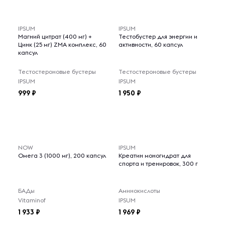
IPSUM
IPSUM
Магний цитрат (400 мг) +
Тестобустер для энергии и
Цинк (25 мг) ZMA комплекс, 60
активности, 60 капсул
капсул
Тестостероновые бустеры
Тестостероновые бустеры
IPSUM
IPSUM
999
1 950
NOW
IPSUM
Омега 3 (1000 мг), 200 капсул
Креатин моногидрат для
спорта и тренировок, 300 г
БАДы
Аминокислоты
Vitaminof
IPSUM
1 933
1 969