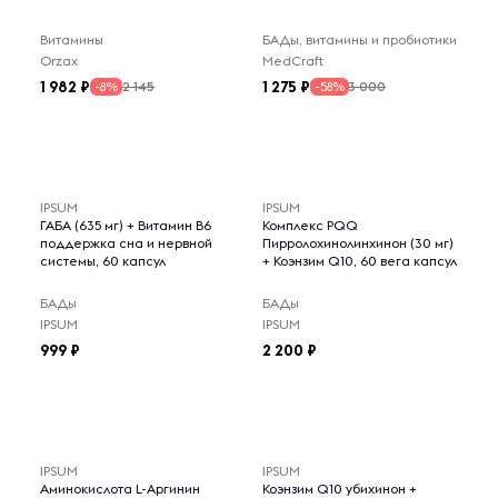
Витамины
БАДы, витамины и пробиотики
Orzax
MedCraft
1 982
1 275
2 145
3 000
-8%
-58%
IPSUM
IPSUM
ГАБА (635 мг) + Витамин B6
Комплекс PQQ
поддержка сна и нервной
Пирролохинолинхинон (30 мг)
системы, 60 капсул
+ Коэнзим Q10, 60 вега капсул
БАДы
БАДы
IPSUM
IPSUM
999
2 200
IPSUM
IPSUM
Аминокислота L-Аргинин
Коэнзим Q10 убихинон +