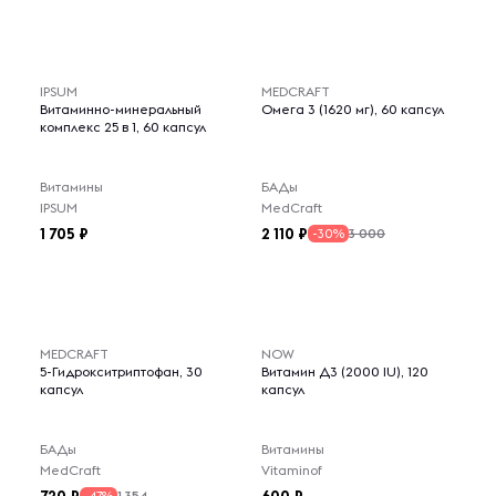
IPSUM
MEDCRAFT
Витаминно-минеральный
Омега 3 (1620 мг), 60 капсул
комплекс 25 в 1, 60 капсул
Витамины
БАДы
IPSUM
MedCraft
1 705
2 110
3 000
-30%
MEDCRAFT
NOW
5-Гидрокситриптофан, 30
Витамин Д3 (2000 IU), 120
капсул
капсул
БАДы
Витамины
MedCraft
Vitaminof
1 354