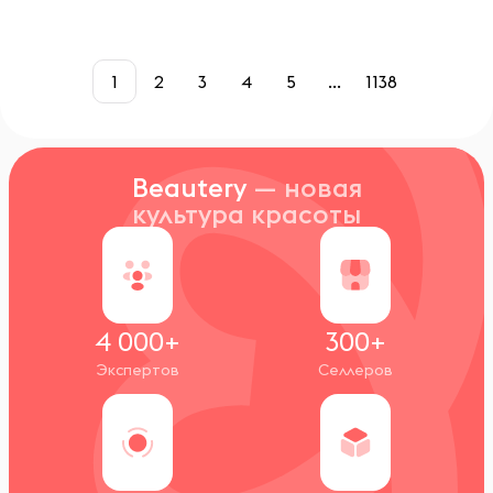
1
2
3
4
5
...
1138
Beautery
— новая
культура красоты
4 000+
300+
Экспертов
Селлеров