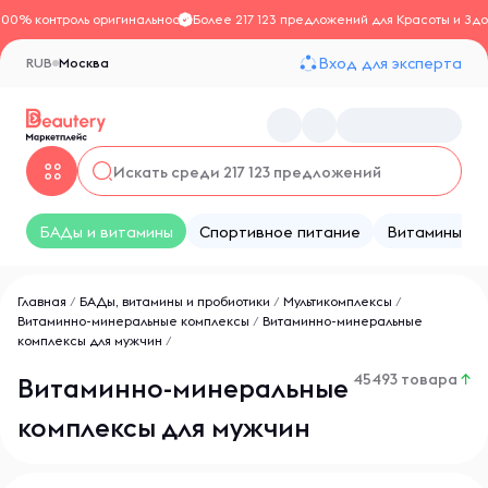
100% контроль оригинальности
Более 217 123 предложений для Красоты и Здо
Вход для эксперта
RUB
Москва
БАДы и витамины
Спортивное питание
Витамины
Главная
/
БАДы, витамины и пробиотики
/
Мультикомплексы
/
Витаминно-минеральные комплексы
/
Витаминно-минеральные
комплексы для мужчин
/
45493 товара
↑
Витаминно-минеральные
комплексы для мужчин