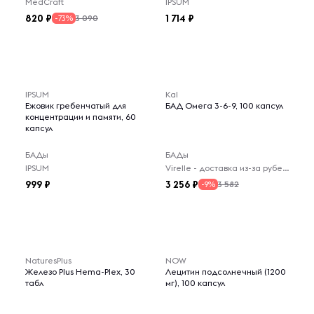
MedCraft
IPSUM
820
1 714
3 090
-73%
IPSUM
Kal
Ежовик гребенчатый для
БАД Омега 3-6-9, 100 капсул
концентрации и памяти, 60
капсул
БАДы
БАДы
IPSUM
Virelle - доставка из-за рубежа
999
3 256
3 582
-9%
NaturesPlus
NOW
Железо Plus Hema-Plex, 30
Лецитин подсолнечный (1200
табл
мг), 100 капсул