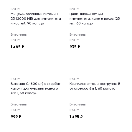
IPSUM
IPSUM
Мицеллированный Витамин
Цинк Пиколинат для
D3 (2000 МЕ) для иммунитета
иммунитета, кожи и волос (25
и костей, 90 капсул
мг), 60 капсул
Витамины
Витамины
IPSUM
IPSUM
1 485
935
IPSUM
IPSUM
Витамин С (800 мг) аскорбат
Комплекс витаминов группы B
натрия для чувствительного
от стресса 8 в 1, 60 капсул
ЖКТ, 60 капсул
Витамины
Витамины
IPSUM
IPSUM
999
1 495