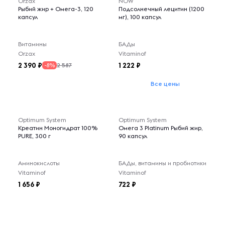
Orzax
NOW
Рыбий жир + Омега-3, 120
Подсолнечный лецитин (1200
капсул
мг), 100 капсул
Витамины
БАДы
Orzax
Vitaminof
2 390
1 222
2 587
-8%
Все цены
Optimum System
Optimum System
Креатин Моногидрат 100%
Омега 3 Platinum Рыбий жир,
PURE, 300 г
90 капсул
Аминокислоты
БАДы, витамины и пробиотики
Vitaminof
Vitaminof
1 656
722