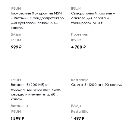
IPSUM
IPSUM
Глюкозамин Хондроитин MSM
Сывороточный протеин +
+ Витамин C хондропротектор
Лактаза для спорта и
для суставов и связок, 60
тренировок, 900 г
капсул
БАДы
Протеины
IPSUM
IPSUM
999
4 700
IPSUM
RestartBio
Витамин Е (200 МЕ) от
Омега-3 (1200 мг), 90 капсул
морщин, для упругости кожи,
сердца и иммунитета, 60
капсул
Витамины
БАДы
IPSUM
RestartBio
1 599
1 497