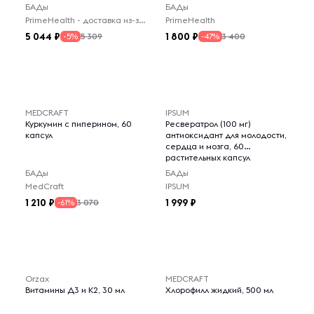
БАДы
БАДы
PrimeHealth - доставка из-за рубежа
PrimeHealth
5 044
1 800
5 309
3 400
-5%
-47%
MEDCRAFT
IPSUM
Куркумин с пиперином, 60
Ресвератрол (100 мг)
капсул
антиоксидант для молодости,
сердца и мозга, 60
растительных капсул
БАДы
БАДы
MedCraft
IPSUM
1 210
1 999
3 070
-61%
Orzax
MEDCRAFT
Витамины Д3 и К2, 30 мл
Хлорофилл жидкий, 500 мл