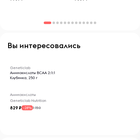
Вы интересовались
-- : -- : --
Geneticlab
Аминокислоты BCAA 2:1:1
Клубника, 250 г
Аминокислоты
Geneticlab Nutrition
829
1 150
-28%