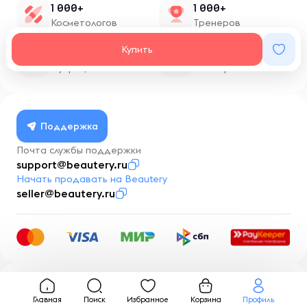
1 000+
1 000+
Косметологов
Тренеров
Купить
1 500+
100+
Нутрициологов
Блоггеров
Поддержка
Почта службы поддержки
support@beautery.ru
Начать продавать на Beautery
seller@beautery.ru
Разработка
BusinessMentor.ru
Главная
Поиск
Избранное
Корзина
Профиль