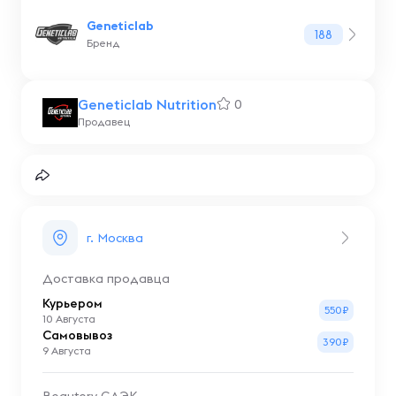
Geneticlab
188
Бренд
Geneticlab Nutrition
0
Продавец
г. Москва
Доставка продавца
Курьером
550₽
10 Августа
Самовывоз
390₽
9 Августа