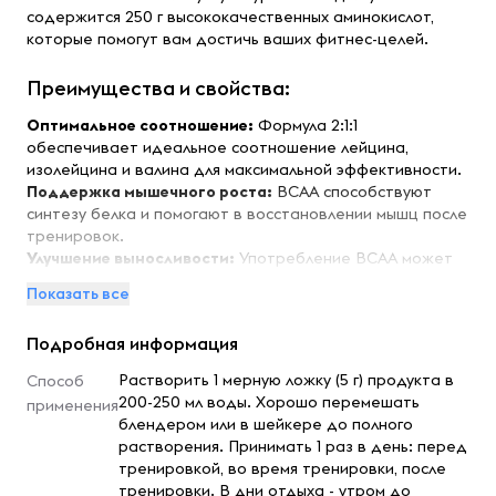
содержится 250 г высококачественных аминокислот,
которые помогут вам достичь ваших фитнес-целей.
Преимущества и свойства:
Оптимальное соотношение:
Формула 2:1:1
обеспечивает идеальное соотношение лейцина,
изолейцина и валина для максимальной эффективности.
Поддержка мышечного роста:
BCAA способствуют
синтезу белка и помогают в восстановлении мышц после
тренировок.
Улучшение выносливости:
Употребление BCAA может
снизить уровень усталости во время интенсивных
Показать все
тренировок.
Снижение катаболизма:
BCAA помогают
Подробная информация
предотвратить разрушение мышечной ткани во время
диет и интенсивных нагрузок.
Растворить 1 мерную ложку (5 г) продукта в
Способ
Приятный вкус:
Клубничный вкус делает прием
200-250 мл воды. Хорошо перемешать
применения
аминокислот приятным и легким.
блендером или в шейкере до полного
растворения. Принимать 1 раз в день: перед
Особенности:
тренировкой, во время тренировки, после
тренировки. В дни отдыха - утром до